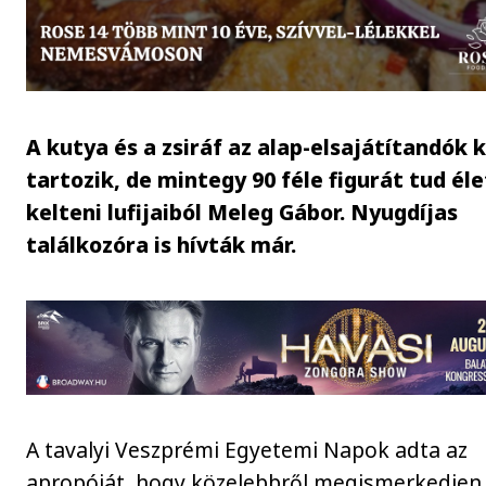
A kutya és a zsiráf az alap-elsajátítandók 
tartozik, de mintegy 90 féle figurát tud él
kelteni lufijaiból Meleg Gábor. Nyugdíjas
találkozóra is hívták már.
A tavalyi Veszprémi Egyetemi Napok adta az
apropóját, hogy közelebbről megismerkedjen