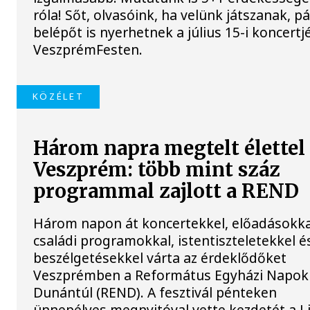
róla! Sőt, olvasóink, ha velünk játszanak, p
belépőt is nyerhetnek a július 15-i koncertj
VeszprémFesten.
KÖZÉLET
Három napra megtelt élettel
Veszprém: több mint száz
programmal zajlott a REND
Három napon át koncertekkel, előadásokka
családi programokkal, istentiszteletekkel é
beszélgetésekkel várta az érdeklődőket
Veszprémben a Református Egyházi Napok
Dunántúl (REND). A fesztivál pénteken
ünnepélyes megnyitóval vette kezdetét a L