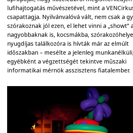
lufihajtogatás művészetével, mint a VENCirku
csapattagja. Nyilvánvalóvá vált, nem csak a g
szórakoznak jól ezen, el lehet vinni a „showt” 
nagyobbaknak is, kocsmákba, szórakozóhelye
nyugdíjas találkozóra is hívták már az elmúlt
időszakban – mesélte a jelenleg munkanélküli
egyébként a végzettségét tekintve műszaki
informatikai mérnök asszisztens fiatalember.