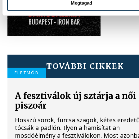
Megtagad
TOVÁBBI CIKKEK
ÉLETMÓD
A fesztiválok új sztárja a női
piszoár
Hosszú sorok, furcsa szagok, kétes eredet
tócsák a padlón. Ilyen a hamisítatlan
mosdóélmény a fesztiválokon. Most azonb