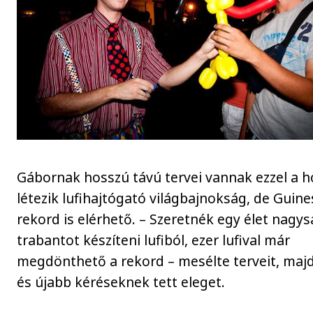
Gábornak hosszú távú tervei vannak ezzel a h
létezik lufihajtógató világbajnokság, de Guine
rekord is elérhető. – Szeretnék egy élet nagy
trabantot készíteni lufiból, ezer lufival már
megdönthető a rekord – mesélte terveit, maj
és újabb kéréseknek tett eleget.