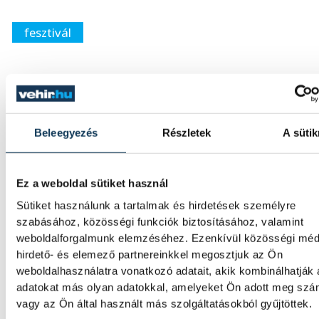
fesztivál
SZERZŐ
FOT
Beleegyezés
Részletek
A sütik
Cseh
Ko
Zoltán
Bá
Ez a weboldal sütiket használ
Sütiket használunk a tartalmak és hirdetések személyre
szabásához, közösségi funkciók biztosításához, valamint
weboldalforgalmunk elemzéséhez. Ezenkívül közösségi méd
hirdető- és elemező partnereinkkel megosztjuk az Ön
weboldalhasználatra vonatkozó adatait, akik kombinálhatják
adatokat más olyan adatokkal, amelyeket Ön adott meg sz
vagy az Ön által használt más szolgáltatásokból gyűjtöttek.