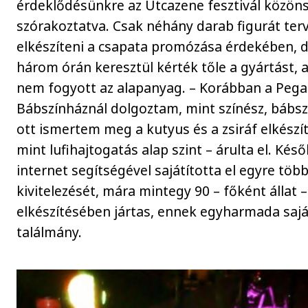
érdeklődésünkre az Utcazene fesztivál közön
szórakoztatva. Csak néhány darab figurát ter
elkészíteni a csapata promózása érdekében, 
három órán keresztül kérték tőle a gyártást, 
nem fogyott az alapanyag. – Korábban a Peg
Bábszínháznál dolgoztam, mint színész, bábsz
ott ismertem meg a kutyus és a zsiráf elkészí
mint lufihajtogatás alap szint – árulta el. Kés
internet segítségével sajátította el egyre több
kivitelezését, mára mintegy 90 – főként állat –
elkészítésében jártas, ennek egyharmada sajá
találmány.