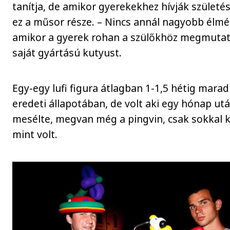
tanítja, de amikor gyerekekhez hívják születé
ez a műsor része. – Nincs annál nagyobb élmé
amikor a gyerek rohan a szülőkhöz megmutat
saját gyártású kutyust.
Egy-egy lufi figura átlagban 1-1,5 hétig mara
eredeti állapotában, de volt aki egy hónap ut
mesélte, megvan még a pingvin, csak sokkal 
mint volt.