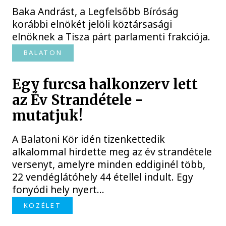
Baka Andrást, a Legfelsőbb Bíróság
korábbi elnökét jelöli köztársasági
elnöknek a Tisza párt parlamenti frakciója.
BALATON
Egy furcsa halkonzerv lett
az Év Strandétele -
mutatjuk!
A Balatoni Kör idén tizenkettedik
alkalommal hirdette meg az év strandétele
versenyt, amelyre minden eddiginél több,
22 vendéglátóhely 44 étellel indult. Egy
fonyódi hely nyert...
KÖZÉLET