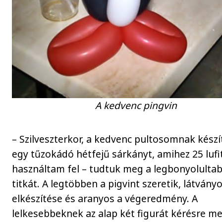
A kedvenc pingvin
– Szilveszterkor, a kedvenc pultosomnak kész
egy tűzokádó hétfejű sárkányt, amihez 25 lufi
használtam fel – tudtuk meg a legbonyolultab
titkát. A legtöbben a pigvint szeretik, látvány
elkészítése és aranyos a végeredmény. A
lelkesebbeknek az alap két figurát kérésre me