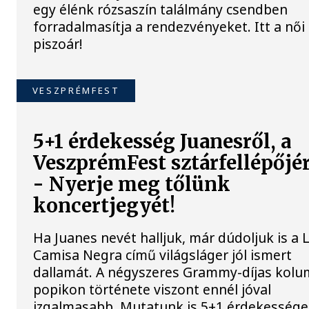
egy élénk rózsaszín találmány csendben
forradalmasítja a rendezvényeket. Itt a női
piszoár!
VESZPRÉMFEST
5+1 érdekesség Juanesről, a
VeszprémFest sztárfellépőjé
- Nyerje meg tőlünk
koncertjegyét!
Ha Juanes nevét halljuk, már dúdoljuk is a 
Camisa Negra című világsláger jól ismert
dallamát. A négyszeres Grammy-díjas kolu
popikon története viszont ennél jóval
izgalmasabb. Mutatunk is 5+1 érdekessége