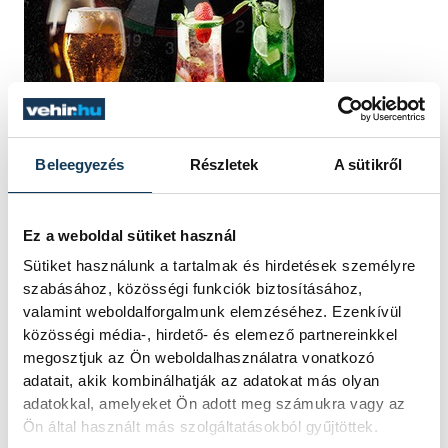
Beleegyezés
Részletek
A sütikről
Ez a weboldal sütiket használ
Sütiket használunk a tartalmak és hirdetések személyre
szabásához, közösségi funkciók biztosításához,
valamint weboldalforgalmunk elemzéséhez. Ezenkívül
közösségi média-, hirdető- és elemező partnereinkkel
megosztjuk az Ön weboldalhasználatra vonatkozó
TOVÁBBI CIKKEK
adatait, akik kombinálhatják az adatokat más olyan
KÖZÉLET
adatokkal, amelyeket Ön adott meg számukra vagy az
Ön által használt más szolgáltatásokból gyűjtöttek.