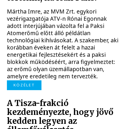
Mártha Imre, az MVM Zrt. egykori
vezérigazgatója ATV-n Rónai Egonnak
adott interjújában vázolta fel a Paksi
Atomerőmű előtt álló példátlan
technológiai kihívásokat. A szakember, aki
korábban éveken át felelt a hazai
energetikai fejlesztésekért és a paksi
blokkok működéséért, arra figyelmeztet:
az erőmű olyan üzemállapotban van,
amelyre eredetileg nem tervezték.
KÖZÉLET
A Tisza-frakció
kezdeményezte, hogy jövő
kedden legyen az