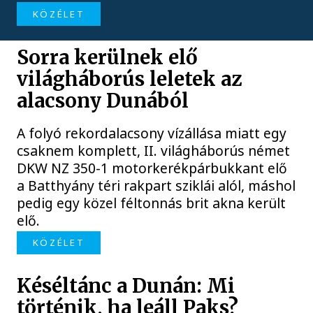
KÖZÉLET
Sorra kerülnek elő
világháborús leletek az
alacsony Dunából
A folyó rekordalacsony vízállása miatt egy
csaknem komplett, II. világháborús német
DKW NZ 350-1 motorkerékpárbukkant elő
a Batthyány téri rakpart sziklái alól, máshol
pedig egy közel féltonnás brit akna került
elő.
KÖZÉLET
Késéltánc a Dunán: Mi
történik, ha leáll Paks?