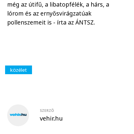
még az útifű, a libatopfélék, a hárs, a
lórom és az ernyősvirágzatúak
pollenszemeit is - írta az ÁNTSZ.
közélet
SZERZŐ
vehir.hu