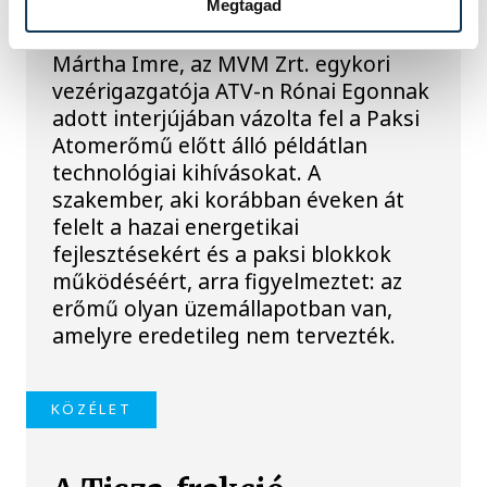
történik, ha leáll Paks?
Megtagad
Mártha Imre, az MVM Zrt. egykori
vezérigazgatója ATV-n Rónai Egonnak
adott interjújában vázolta fel a Paksi
Atomerőmű előtt álló példátlan
technológiai kihívásokat. A
szakember, aki korábban éveken át
felelt a hazai energetikai
fejlesztésekért és a paksi blokkok
működéséért, arra figyelmeztet: az
erőmű olyan üzemállapotban van,
amelyre eredetileg nem tervezték.
KÖZÉLET