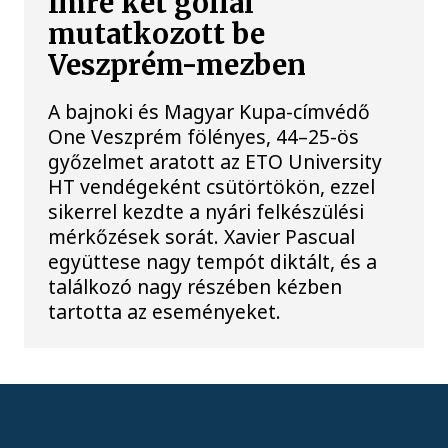
Imre két góllal
mutatkozott be
Veszprém-mezben
A bajnoki és Magyar Kupa-címvédő
One Veszprém fölényes, 44–25-ös
győzelmet aratott az ETO University
HT vendégeként csütörtökön, ezzel
sikerrel kezdte a nyári felkészülési
mérkőzések sorát. Xavier Pascual
együttese nagy tempót diktált, és a
találkozó nagy részében kézben
tartotta az eseményeket.