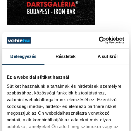
TOVÁBBI CIKKEK
Beleegyezés
Részletek
A sütikről
TÁMOGATOTT TARTALOM
Ez a weboldal sütiket használ
Veszprém és a kézilabda:
Sütiket használunk a tartalmak és hirdetések személyre
hogyan lett egy
szabásához, közösségi funkciók biztosításához,
dunántúli város Európa
valamint weboldalforgalmunk elemzéséhez. Ezenkívül
egyik kézilabdafővárosa
közösségi média-, hirdető- és elemező partnereinkkel
megosztjuk az Ön weboldalhasználatra vonatkozó
adatait, akik kombinálhatják az adatokat más olyan
Magyarországon a kézilabda nem
adatokkal, amelyeket Ön adott meg számukra vagy az
csupán egy sport a sok közül. Ez az a