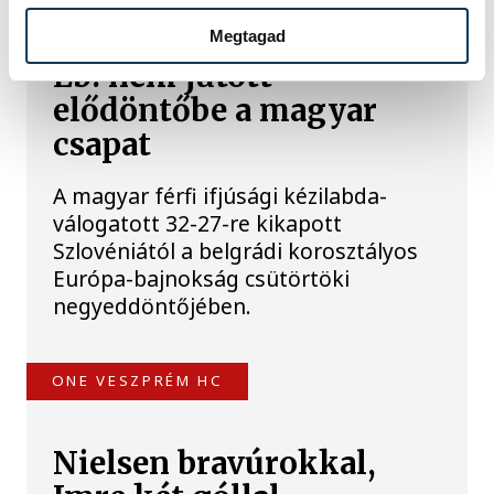
Férfi kézilabda ifjúsági
Megtagad
Eb: nem jutott
elődöntőbe a magyar
csapat
A magyar férfi ifjúsági kézilabda-
válogatott 32-27-re kikapott
Szlovéniától a belgrádi korosztályos
Európa-bajnokság csütörtöki
negyeddöntőjében.
ONE VESZPRÉM HC
Nielsen bravúrokkal,