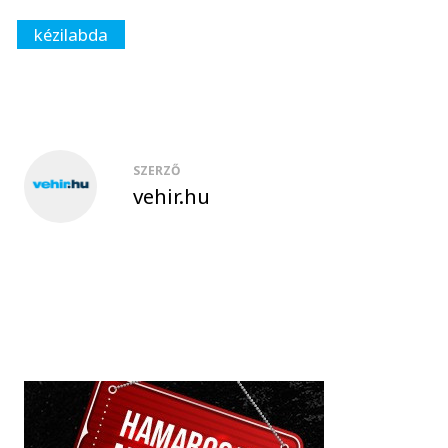
kézilabda
SZERZŐ
vehir.hu