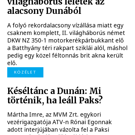
világháborús leletek az
alacsony Dunából
A folyó rekordalacsony vízállása miatt egy
csaknem komplett, II. világháborús német
DKW NZ 350-1 motorkerékpárbukkant elő
a Batthyány téri rakpart sziklái alól, máshol
pedig egy közel féltonnás brit akna került
elő.
KÖZÉLET
Késéltánc a Dunán: Mi
történik, ha leáll Paks?
Mártha Imre, az MVM Zrt. egykori
vezérigazgatója ATV-n Rónai Egonnak
adott interjújában vázolta fel a Paksi