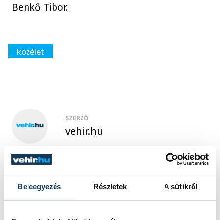
Benkő Tibor.
közélet
SZERZŐ
vehir.hu
Beleegyezés
Részletek
A sütikről