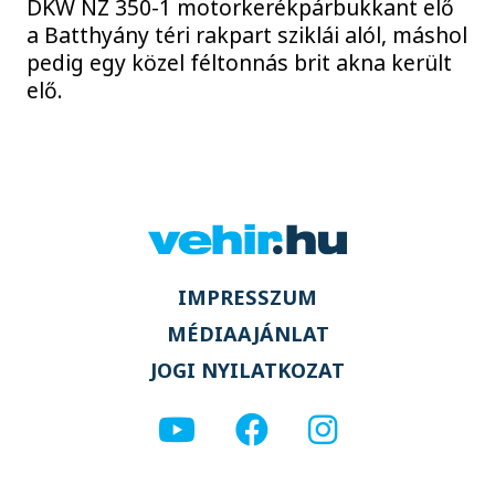
DKW NZ 350-1 motorkerékpárbukkant elő
a Batthyány téri rakpart sziklái alól, máshol
pedig egy közel féltonnás brit akna került
elő.
IMPRESSZUM
MÉDIAAJÁNLAT
JOGI NYILATKOZAT