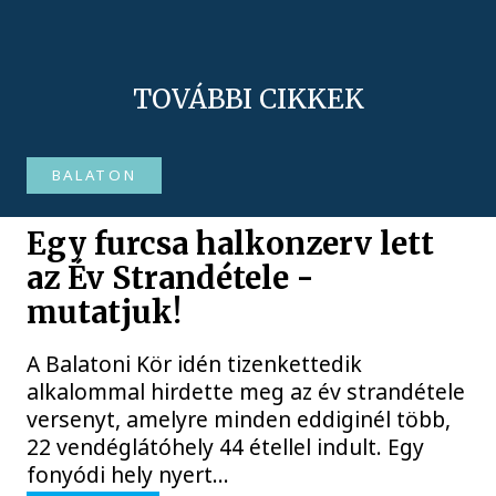
TOVÁBBI CIKKEK
BALATON
Egy furcsa halkonzerv lett
az Év Strandétele -
mutatjuk!
A Balatoni Kör idén tizenkettedik
alkalommal hirdette meg az év strandétele
versenyt, amelyre minden eddiginél több,
22 vendéglátóhely 44 étellel indult. Egy
fonyódi hely nyert...