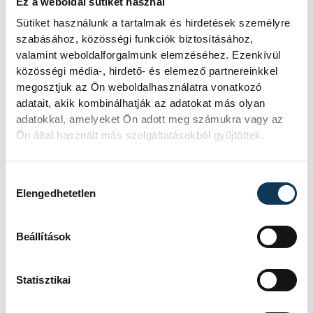
Ez a weboldal sütiket használ
Sütiket használunk a tartalmak és hirdetések személyre
szabásához, közösségi funkciók biztosításához,
valamint weboldalforgalmunk elemzéséhez. Ezenkívül
közösségi média-, hirdető- és elemező partnereinkkel
megosztjuk az Ön weboldalhasználatra vonatkozó
adatait, akik kombinálhatják az adatokat más olyan
adatokkal, amelyeket Ön adott meg számukra vagy az
Ön által használt más szolgáltatásokból gyűjtöttek.
Hozzájárulás kiválasztása
Elengedhetetlen
Beállítások
Statisztikai