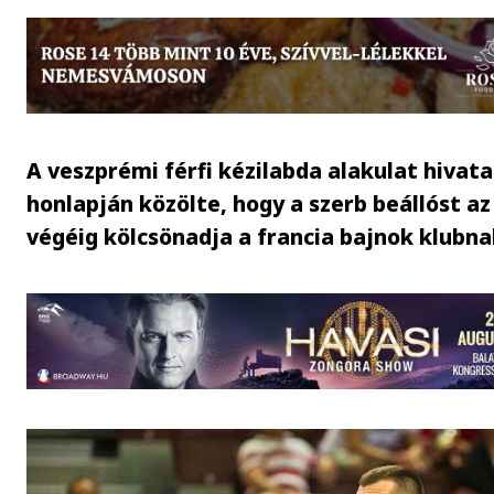
A veszprémi férfi kézilabda alakulat hivata
honlapján közölte, hogy a szerb beállóst az
végéig kölcsönadja a francia bajnok klubna