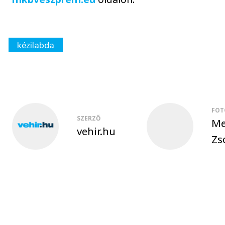
kézilabda
FOT
SZERZŐ
Me
vehir.hu
Zs