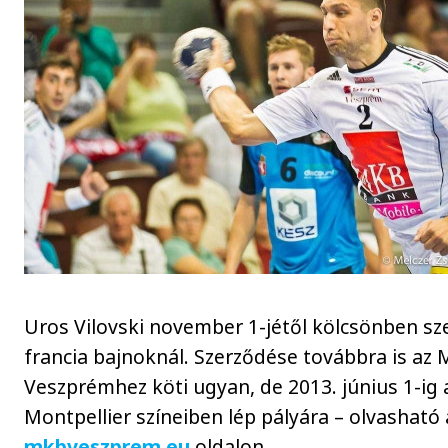
Uros Vilovski november 1-jétől kölcsönben sz
francia bajnoknál. Szerződése továbbra is az
Veszprémhez köti ugyan, de 2013. június 1-ig 
Montpellier színeiben lép pályára – olvasható 
mkbveszprem.eu
oldalon.