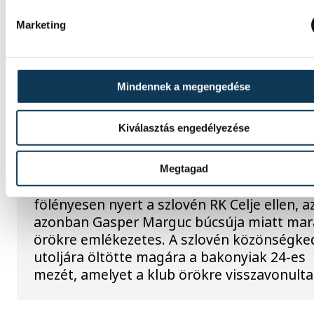
ONE VESZPRÉM HC
Marketing
A gólok mellett a könnyek i
Mindennek a megengedése
potyogtak – Gasper Marguc
elköszönt Veszprémtől
Kiválasztás engedélyezése
Érzelmekben és gólokban gazdag gálamérk
láthatott a veszprémi közönség péntek est
Megtagad
One Veszprém idénybeli első hazai mérkőz
fölényesen nyert a szlovén RK Celje ellen, a
azonban Gasper Marguc búcsúja miatt ma
örökre emlékezetes. A szlovén közönségke
utoljára öltötte magára a bakonyiak 24-es
mezét, amelyet a klub örökre visszavonulta