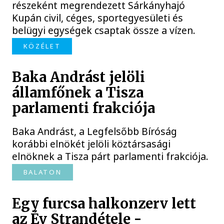
részeként megrendezett Sárkányhajó
Kupán civil, céges, sportegyesületi és
belügyi egységek csaptak össze a vízen.
KÖZÉLET
Baka Andrást jelöli
államfőnek a Tisza
parlamenti frakciója
Baka Andrást, a Legfelsőbb Bíróság
korábbi elnökét jelöli köztársasági
elnöknek a Tisza párt parlamenti frakciója.
BALATON
Egy furcsa halkonzerv lett
az Év Strandétele -