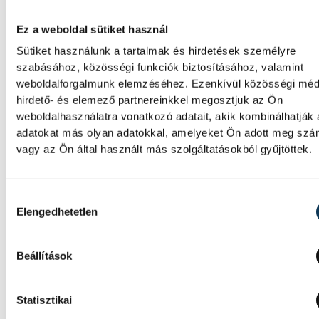
A magyar férfi ifjúsági kézilabda-válogatot
hatodik lett a belgrádi korosztályos Európa
Ez a weboldal sütiket használ
bajnokságon, mivel 35-31-re kikapott Izland
Sütiket használunk a tartalmak és hirdetések személyre
vasárnapi helyosztón.
szabásához, közösségi funkciók biztosításához, valamint
weboldalforgalmunk elemzéséhez. Ezenkívül közösségi méd
hirdető- és elemező partnereinkkel megosztjuk az Ön
KÉZILABDA
weboldalhasználatra vonatkozó adatait, akik kombinálhatják
adatokat más olyan adatokkal, amelyeket Ön adott meg sz
vagy az Ön által használt más szolgáltatásokból gyűjtöttek.
Női kézilabda ifjúsági vb:
nyolcadik lett a magyar
Hozzájárulás kiválasztása
válogatott
Elengedhetetlen
A magyar női ifjúsági kézilabda-válogatott
nyolcadik lett a romániai korosztályos
Beállítások
világbajnokságon, mivel 30-27-re kikapott
Kínától a vasárnapi helyosztón, Pitesti-ben.
Statisztikai