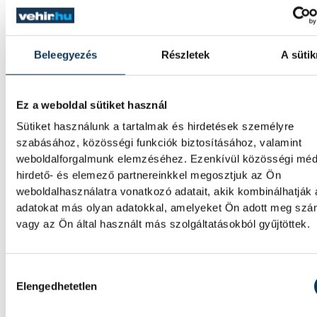
Beleegyezés
Részletek
A sütik
Ez a weboldal sütiket használ
Sütiket használunk a tartalmak és hirdetések személyre
TOVÁBBI CIKKEK
szabásához, közösségi funkciók biztosításához, valamint
KÉZILABDA
weboldalforgalmunk elemzéséhez. Ezenkívül közösségi méd
hirdető- és elemező partnereinkkel megosztjuk az Ön
weboldalhasználatra vonatkozó adatait, akik kombinálhatják
Férfi kézilabda ifjúsági Eb: 
adatokat más olyan adatokkal, amelyeket Ön adott meg sz
vagy az Ön által használt más szolgáltatásokból gyűjtöttek.
jutott elődöntőbe a magyar
csapat
Hozzájárulás kiválasztása
A magyar férfi ifjúsági kézilabda-válogatott
Elengedhetetlen
27-re kikapott Szlovéniától a belgrádi