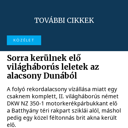
TOVÁBBI CIKKEK
KÖZÉLET
Sorra kerülnek elő
világháborús leletek az
alacsony Dunából
A folyó rekordalacsony vízállása miatt egy
csaknem komplett, II. világháborús német
DKW NZ 350-1 motorkerékpárbukkant elő
a Batthyány téri rakpart sziklái alól, máshol
pedig egy közel féltonnás brit akna került
elő.