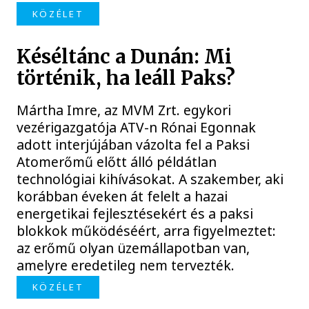
KÖZÉLET
Késéltánc a Dunán: Mi
történik, ha leáll Paks?
Mártha Imre, az MVM Zrt. egykori
vezérigazgatója ATV-n Rónai Egonnak
adott interjújában vázolta fel a Paksi
Atomerőmű előtt álló példátlan
technológiai kihívásokat. A szakember, aki
korábban éveken át felelt a hazai
energetikai fejlesztésekért és a paksi
blokkok működéséért, arra figyelmeztet:
az erőmű olyan üzemállapotban van,
amelyre eredetileg nem tervezték.
KÖZÉLET