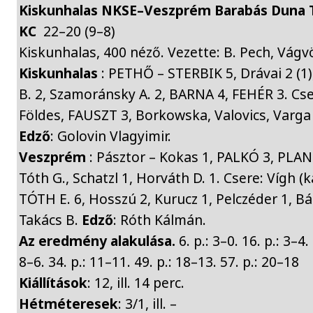
Kiskunhalas NKSE–Veszprém Barabás Duna 
KC
22–20 (9–8)
Kiskunhalas, 400 néző. Vezette: B. Pech, Vágv
Kiskunhalas
: PETHŐ – STERBIK 5, Drávai 2 (1)
B. 2, Szamoránsky A. 2, BARNA 4, FEHÉR 3. Cse
Földes, FAUSZT 3, Borkowska, Valovics, Varga 
Edző
: Golovin Vlagyimir.
Veszprém
: Pásztor – Kokas 1, PALKÓ 3, PLAN
Tóth G., Schatzl 1, Horváth D. 1. Csere: Vígh (
TÓTH E. 6, Hosszú 2, Kurucz 1, Pelczéder 1, Bá
Takács B.
Edző
: Róth Kálmán.
Az eredmény alakulása.
6. p.: 3–0. 16. p.: 3–4. 
8–6. 34. p.: 11–11. 49. p.: 18–13. 57. p.: 20–18
Kiállítások
: 12, ill. 14 perc.
Hétméteresek
: 3/1, ill. –