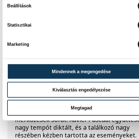
korosztályos Európa-bajnokság csütörtöki
Beállítások
negyeddöntőjében.
Statisztikai
ONE VESZPRÉM HC
Marketing
Nielsen bravúrokkal, Imre k
góllal mutatkozott be
Veszprém-mezben
Mindennek a megengedése
A bajnoki és Magyar Kupa-címvédő One
Kiválasztás engedélyezése
Veszprém fölényes, 44–25-ös győzelmet ar
az ETO University HT vendégeként csütört
Megtagad
ezzel sikerrel kezdte a nyári felkészülési
mérkőzések sorát. Xavier Pascual együttes
nagy tempót diktált, és a találkozó nagy
részében kézben tartotta az eseményeket.