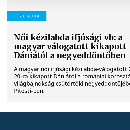
KÉZILABDA
Női kézilabda ifjúsági vb: a
magyar válogatott kikapott
Dániától a negyeddöntőben
A magyar női ifjúsági kézilabda-válogatott 
20-ra kikapott Dániától a romániai koroszt
világbajnokság csütörtöki negyeddöntőjéb
Pitesti-ben.