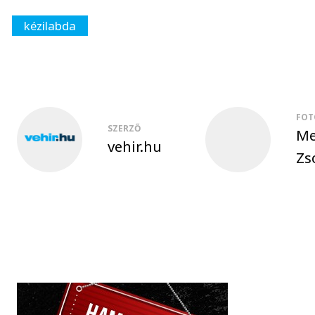
kézilabda
FOT
SZERZŐ
Me
vehir.hu
Zs