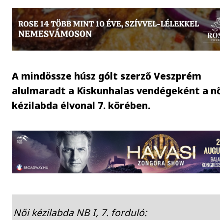
A mindössze húsz gólt szerző Veszprém
alulmaradt a Kiskunhalas vendégeként a n
kézilabda élvonal 7. körében.
Női kézilabda NB I, 7. forduló: