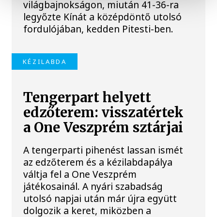
világbajnokságon, miután 41-36-ra
legyőzte Kínát a középdöntő utolsó
fordulójában, kedden Pitesti-ben.
KÉZILABDA
Tengerpart helyett
edzőterem: visszatértek
a One Veszprém sztárjai
A tengerparti pihenést lassan ismét
az edzőterem és a kézilabdapálya
váltja fel a One Veszprém
játékosainál. A nyári szabadság
utolsó napjai után már újra együtt
dolgozik a keret, miközben a