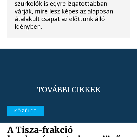
szurkolók is egyre izgatottabban
várják, mire lesz képes az alaposan
átalakult csapat az előttünk álló
idényben.
TOVÁBBI CIKKEK
KÖZÉLET
A Tisza-frakció