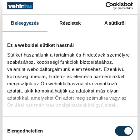
Beleegyezés
Részletek
A sütikről
TOVÁBBI CIKKEK
Ez a weboldal sütiket használ
KÉZILABDA
Sütiket használunk a tartalmak és hirdetések személyre
szabásához, közösségi funkciók biztosításához,
Férfi kézilabda ifjúsági
valamint weboldalforgalmunk elemzéséhez. Ezenkívül
közösségi média-, hirdető- és elemező partnereinkkel
Eb: a horvátok
megosztjuk az Ön weboldalhasználatra vonatkozó
legyőzésével
adatait, akik kombinálhatják az adatokat más olyan
negyeddöntős a magyar
adatokkal, amelyeket Ön adott meg számukra vagy az
Ön által használt más szolgáltatásokból gyűjtöttek.
válogatott
A magyar férfi ifjúsági kézilabda-
Hozzájárulás kiválasztása
válogatott negyeddöntőbe jutott a
Elengedhetetlen