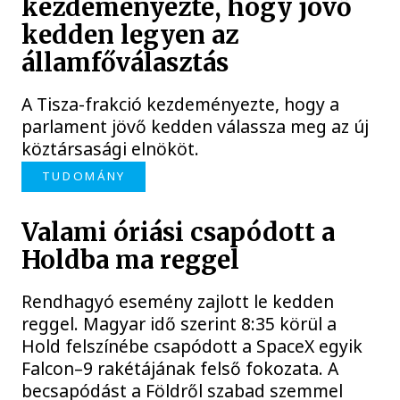
kezdeményezte, hogy jövő
kedden legyen az
államfőválasztás
A Tisza-frakció kezdeményezte, hogy a
parlament jövő kedden válassza meg az új
köztársasági elnököt.
TUDOMÁNY
Valami óriási csapódott a
Holdba ma reggel
Rendhagyó esemény zajlott le kedden
reggel. Magyar idő szerint 8:35 körül a
Hold felszínébe csapódott a SpaceX egyik
Falcon–9 rakétájának felső fokozata. A
becsapódást a Földről szabad szemmel