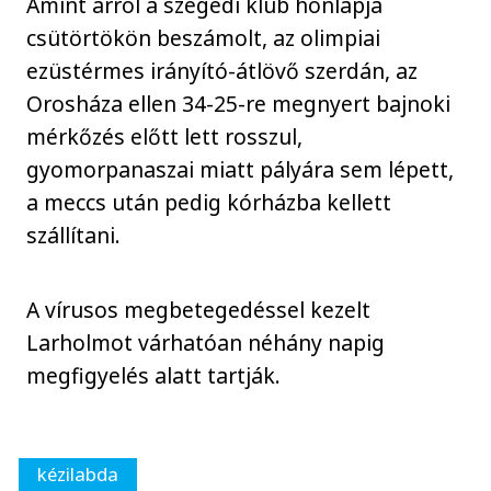
Amint arról a szegedi klub honlapja
csütörtökön beszámolt, az olimpiai
ezüstérmes irányító-átlövő szerdán, az
Orosháza ellen 34-25-re megnyert bajnoki
mérkőzés előtt lett rosszul,
gyomorpanaszai miatt pályára sem lépett,
a meccs után pedig kórházba kellett
szállítani.
A vírusos megbetegedéssel kezelt
Larholmot várhatóan néhány napig
megfigyelés alatt tartják.
kézilabda