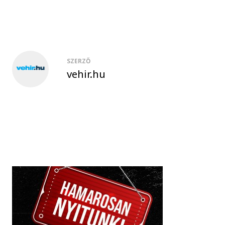
SZERZŐ
vehir.hu