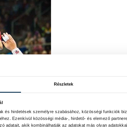
Részletek
ál
mak és hirdetések személyre szabásához, közösségi funkciók biz
hez. Ezenkívül közösségi média-, hirdető- és elemező partner
zó adatait, akik kombinálhatják az adatokat más olyan adatokka