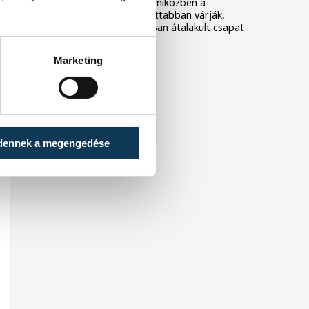
együtt dolgozik a keret, miközben a
szurkolók is egyre izgatottabban várják,
mire lesz képes az alaposan átalakult csapat
az előttünk álló idényben.
Marketing
dennek a megengedése