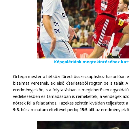
Képgalériánk megtekintéséhez katt
Ortega mester a hétközi füredi összecsapáshoz hasonlóan e
bizalmat Pereznek, aki első kísérletéből rögtön be is talált
eredményjelzőn, s a folytatásban is meglehetősen egyoldalúa
védekezésben és támadásban is remekeltek, a vendégek az
nőttek fel a feladathoz. Fazekas szintén kiválóan teljesített
9:3
, húsz minutum elteltével pedig
15:5
állt az eredményjelző