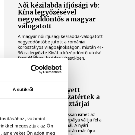
Női kézilabda ifjúsági vb:
Kína legyőzésével
negyeddöntős a magyar
válogatott
A magyar női ifjúsági kézilabda-válogatott
negyeddöntőbe jutott a romániai
korosztályos világbajnokságon, miután 41-
36-ra legyőzte Kínát a középdöntő utolsó
fordulójában, kedden Pitesti-ben.
KÉZILABDA
Tengerpart helyett
A sütikről
edzőterem: visszatértek a
One Veszprém sztárjai
A tengerparti pihenést lassan ismét az
tosításához, valamint
edzőterem és a kézilabdapálya váltja fel a
One Veszprém játékosainál. A nyári
einkkel megosztjuk az Ön
szabadság utolsó napjai után már újra
l, amelyeket Ön adott meg