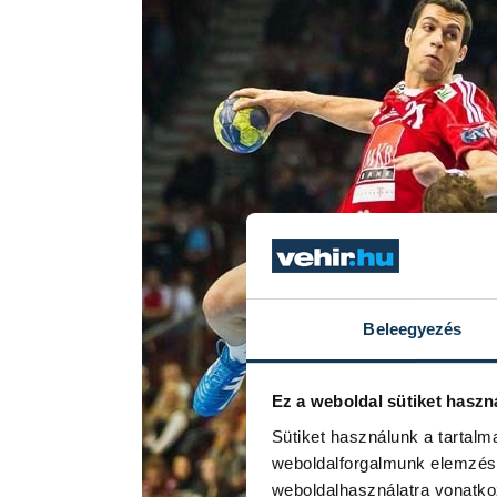
Beleegyezés
Ez a weboldal sütiket haszn
Sütiket használunk a tartal
weboldalforgalmunk elemzésé
weboldalhasználatra vonatko