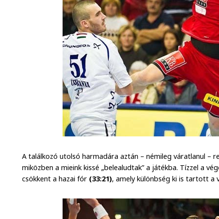
A találkozó utolsó harmadára aztán – némileg váratlanul – re
miközben a mieink kissé „belealudtak” a játékba. Tízzel a vég
csökkent a hazai fór
(33:21)
, amely különbség ki is tartott a