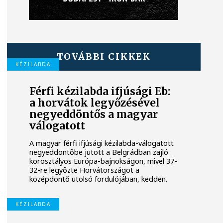
TOVÁBBI CIKKEK
KÉZILABDA
Férfi kézilabda ifjúsági Eb:
a horvátok legyőzésével
negyeddöntős a magyar
válogatott
A magyar férfi ifjúsági kézilabda-válogatott
negyeddöntőbe jutott a Belgrádban zajló
korosztályos Európa-bajnokságon, mivel 37-
32-re legyőzte Horvátországot a
középdöntő utolsó fordulójában, kedden.
KÉZILABDA