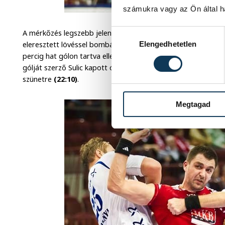
számukra vagy az Ön által ha
Hozzájárulás kiválasztása
A mérkőzés legszebb jelenetét a 22. percben láthatta a na
Elengedhetetlen
eleresztett lövéssel bombázott a felső sarokba. A bajnoki cí
percig hat gólon tartva ellenfelét
(19:6)
. Kevéssel a félidei 
gólját szerző Sulic kapott óriási tapsot, akinek vezetésével 
szünetre
(22:10)
.
Megtagad