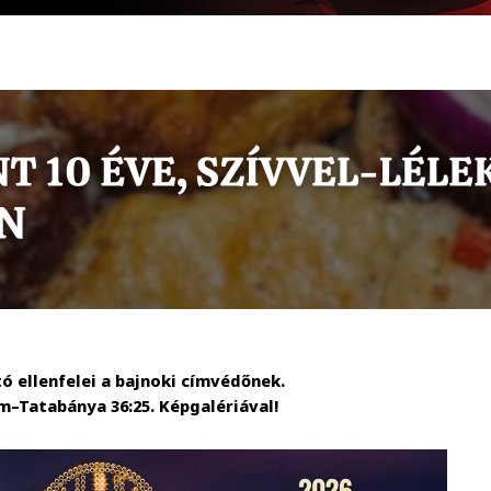
 ellenfelei a bajnoki címvédőnek.
m–Tatabánya 36:25. Képgalériával!