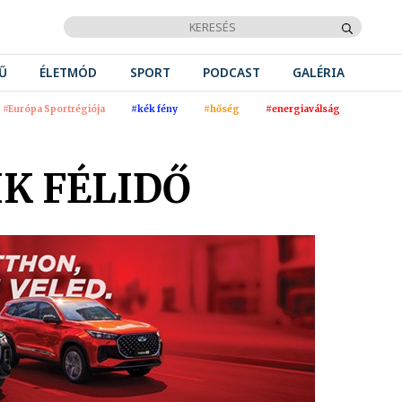
Ű
ÉLETMÓD
SPORT
PODCAST
GALÉRIA
#Európa Sportrégiója
#kék fény
#hőség
#energiaválság
K FÉLIDŐ