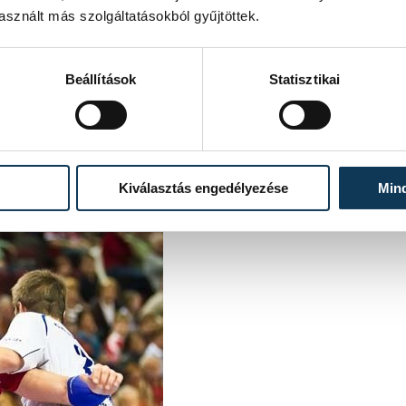
sznált más szolgáltatásokból gyűjtöttek.
gyérdemű, amikor is Oneto hát mögül
Beállítások
Statisztikai
mvédő a folytatásban is hengerelt, a 24.
pihenő előtt az ötszázadik veszprémi
a mienk tizenkét gólos fórral vonulhattak
Kiválasztás engedélyezése
Min