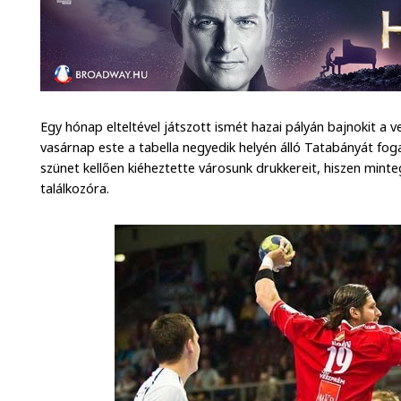
Egy hónap elteltével játszott ismét hazai pályán bajnokit a 
vasárnap este a tabella negyedik helyén álló Tatabányát fo
szünet kellően kiéheztette városunk drukkereit, hiszen minteg
találkozóra.