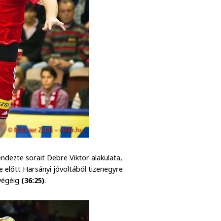
ndezte sorait Debre Viktor alakulata,
e előtt Harsányi jóvoltából tizenegyre
 végéig
(36:25)
.