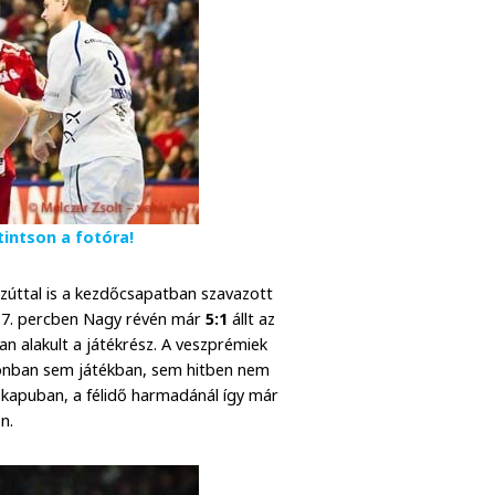
intson a fotóra!
zúttal is a kezdőcsapatban szavazott
. A 7. percben Nagy révén már
5:1
állt az
n alakult a játékrész. A veszprémiek
onban sem játékban, sem hitben nem
 a kapuban, a félidő harmadánál így már
n.