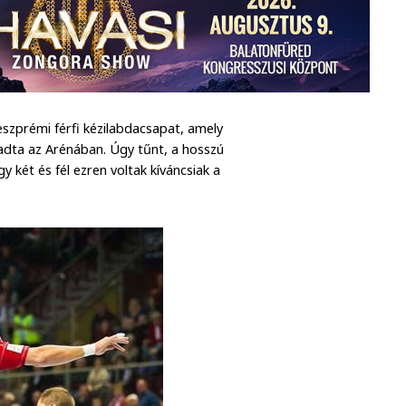
veszprémi férfi kézilabdacsapat, amely
gadta az Arénában. Úgy tűnt, a hosszú
y két és fél ezren voltak kíváncsiak a