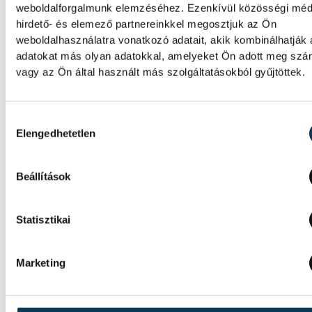
weboldalforgalmunk elemzéséhez. Ezenkívül közösségi méd
hirdető- és elemező partnereinkkel megosztjuk az Ön
kézilabda
weboldalhasználatra vonatkozó adatait, akik kombinálhatják
adatokat más olyan adatokkal, amelyeket Ön adott meg sz
vagy az Ön által használt más szolgáltatásokból gyűjtöttek.
Hozzájárulás kiválasztása
SZERZŐ
FOT
Elengedhetetlen
Zatkalik
Me
Dávid
Zs
Beállítások
Statisztikai
Marketing