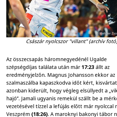
Császár nyolcszor "villant" (archív fotó
Az összecsapás háromnegyedénél Ugalde
szépségdíjas találata után már
17:23
állt az
eredményjelzőn. Magnus Johansson ekkor az 
szalmaszálba kapaszkodva időt kért, kisvárta
azonban kiderült, hogy végleg elsüllyedt a „vi
hajó”. Jamali ugyanis remekül szállt be a mér
vezetésével tízzel a lefújás előtt már nyolccal
Veszprém
(18:26)
. A maroknyi bakonyi tábor 