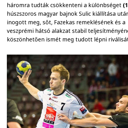
háromra tudták csökkenteni a különbséget
(
húszszoros magyar bajnok Sulic kiállítása ut
inogott meg, sőt, Fazekas remeklésének és a
veszprémi hátsó alakzat stabil teljesítményé
köszönhetően ismét meg tudott lépni riválisát