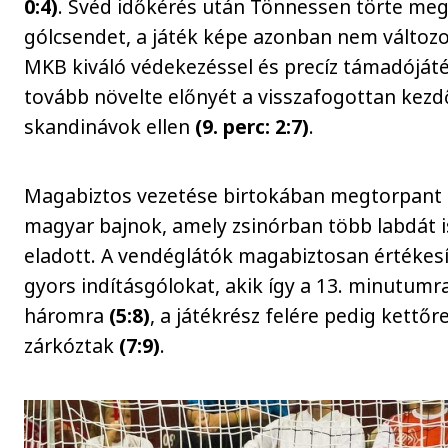
0:4)
. Svéd időkérés után Tönnessen törte meg
gólcsendet, a játék képe azonban nem változo
MKB kiváló védekezéssel és precíz támadóját
tovább növelte előnyét a visszafogottan kezd
skandinávok ellen
(9. perc: 2:7)
.
Magabiztos vezetése birtokában megtorpant
magyar bajnok, amely zsinórban több labdát i
eladott. A vendéglátók magabiztosan értékesí
gyors indításgólokat, akik így a 13. minutumr
háromra
(5:8)
, a játékrész felére pedig kettőr
zárkóztak
(7:9)
.