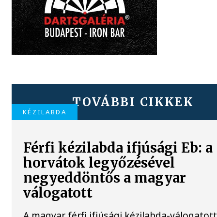
TOVÁBBI CIKKEK
KÉZILABDA
Férfi kézilabda ifjúsági Eb: a
horvátok legyőzésével
negyeddöntős a magyar
válogatott
A magyar férfi ifjúsági kézilabda-válogatot