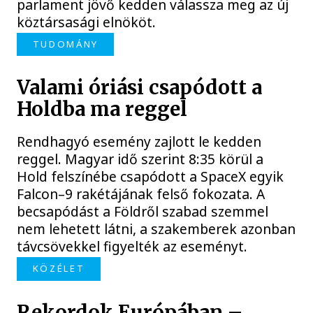
parlament jövő kedden válassza meg az új
köztársasági elnököt.
TUDOMÁNY
Valami óriási csapódott a
Holdba ma reggel
Rendhagyó esemény zajlott le kedden
reggel. Magyar idő szerint 8:35 körül a
Hold felszínébe csapódott a SpaceX egyik
Falcon–9 rakétájának felső fokozata. A
becsapódást a Földről szabad szemmel
nem lehetett látni, a szakemberek azonban
távcsövekkel figyelték az eseményt.
KÖZÉLET
Rekordok Európában –