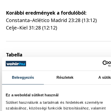
Korábbi eredmények a fordulóból:
Constanta–Atlético Madrid 23:28 (13:12)
Celje–Kiel 31:28 (12:12)
Tabella
1. MKB Veszprém 5 5 0 0 (159-127) 10 p
2. THW Kiel 5 3 0 2 (168-137) 6 p
3. Atletico Madrid 5 2 0 3 (139-139) 4 p
Beleegyezés
Részletek
A sütik
4. Sävehof 5 2 0 3 (151-1167) 4 p
5. Celje 5 2 0 3 (123-135) 4 p
Ez a weboldal sütiket használ
6. Constanta 5 1 0 4 (117-152) 2 p
Sütiket használunk a tartalmak és hirdetések személyre
szabásához, közösségi funkciók biztosításához, valamint