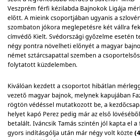
Veszprém férfi kézilabda Bajnokok Ligája mé
előtt. A mieink csoportjában ugyanis a szlovén
szombaton jókora meglepetésre két vállra fek
címvédő Kielt. Svédországi győzelme esetén t
négy pontra növelheti előnyét a magyar bajn
német sztárcsapattal szemben a csoportelső
folytatott küzdelemben.
Kiválóan kezdett a csoportot hibátlan mérleg
vezető magyar bajnok, melynek kapujában Fa
rögtön védéssel mutatkozott be, a kezdőcsa
helyet kapó Perez pedig már az első lövésébő
betalált. Iváncsik Tamás szintén jól kapta el a 
gyors indításgólja után már négy volt közte
(4