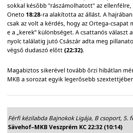
sokkal később "rászámolhatott" az ellenfélre,
Oneto
18:28
-ra alakította az állást. A hajrába
csak az volt a kérdés, hogy az Ortega-csapat 
e a „kerek” különbséget. A csattanós választ a
nyolc találatig jutó Császár adta meg pillanat
végső dudaszó előtt
(22:32)
.
Magabiztos sikerével tovább őrzi hibátlan mér
MKB a sorozat egyik legerősebb szextettjében
Férfi kézilabda Bajnokok Ligája, B csoport, 5. f
Sävehof–MKB Veszprém KC 22:32 (10:14)