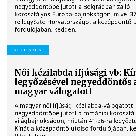
negyeddöntőbe jutott a Belgrádban zajló
korosztályos Európa-bajnokságon, mivel 37
re legyőzte Horvátországot a középdöntő 
fordulójában, kedden.
KÉZILABDA
Női kézilabda ifjúsági vb: Kí
legyőzésével negyeddöntős 
magyar válogatott
A magyar női ifjúsági kézilabda-válogatott
negyeddöntőbe jutott a romániai korosztá
világbajnokságon, miután 41-36-ra legyőzt
Kínát a középdöntő utolsó fordulójában, k
Pitesti-ben.