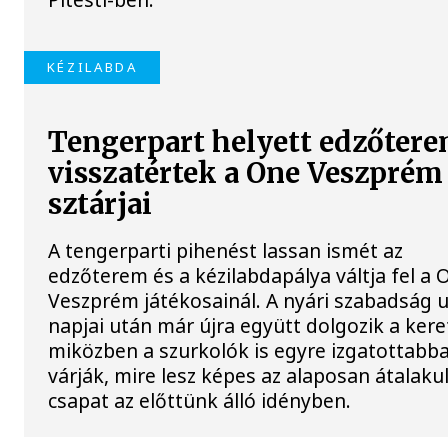
KÉZILABDA
Tengerpart helyett edzőtere
visszatértek a One Veszprém
sztárjai
A tengerparti pihenést lassan ismét az
edzőterem és a kézilabdapálya váltja fel a 
Veszprém játékosainál. A nyári szabadság 
napjai után már újra együtt dolgozik a kere
miközben a szurkolók is egyre izgatottabb
várják, mire lesz képes az alaposan átalaku
csapat az előttünk álló idényben.