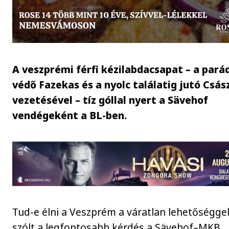
A veszprémi férfi kézilabdacsapat – a pará
védő Fazekas és a nyolc találatig jutó Csás
vezetésével – tíz góllal nyert a Sävehof
vendégeként a BL-ben.
Tud-e élni a Veszprém a váratlan lehetőséggel
szólt a legfontosabb kérdés a Sävehof–MKB