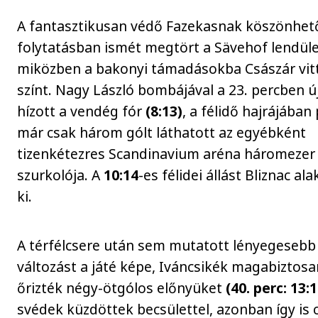
A fantasztikusan védő Fazekasnak köszönhet
folytatásban ismét megtört a Sävehof lendüle
miközben a bakonyi támadásokba Császár vitt
színt. Nagy László bombájával a 23. percben ú
hízott a vendég fór
(8:13)
, a félidő hajrájában
már csak három gólt láthatott az egyébként
tizenkétezres Scandinavium aréna háromezer
szurkolója. A
10:14
-es félidei állást Bliznac ala
ki.
A térfélcsere után sem mutatott lényegesebb
változást a játé képe, Iváncsikék magabiztosa
őrizték négy-ötgólos előnyüket
(40. perc: 13:1
svédek küzdöttek becsülettel, azonban így is 