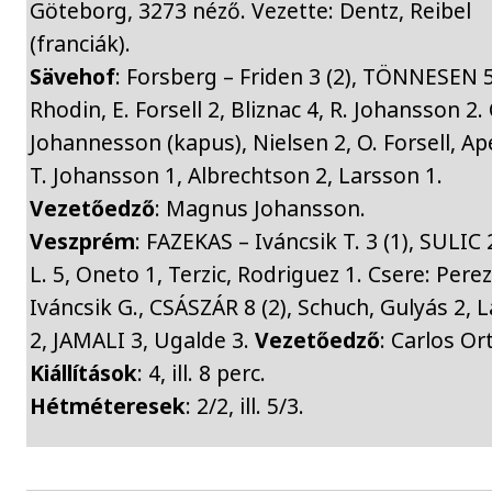
Göteborg, 3273 néző. Vezette: Dentz, Reibel
(franciák).
Sävehof
: Forsberg – Friden 3 (2), TÖNNESEN 5
Rhodin, E. Forsell 2, Bliznac 4, R. Johansson 2.
Johannesson (kapus), Nielsen 2, O. Forsell, Ap
T. Johansson 1, Albrechtson 2, Larsson 1.
Vezetőedző
: Magnus Johansson.
Veszprém
: FAZEKAS – Iváncsik T. 3 (1), SULIC
L. 5, Oneto 1, Terzic, Rodriguez 1. Csere: Perez
Iváncsik G., CSÁSZÁR 8 (2), Schuch, Gulyás 2, 
2, JAMALI 3, Ugalde 3.
Vezetőedző
: Carlos Or
Kiállítások
: 4, ill. 8 perc.
Hétméteresek
: 2/2, ill. 5/3.