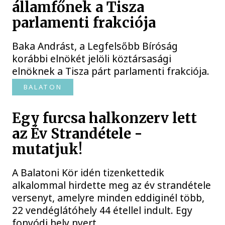
államfőnek a Tisza
parlamenti frakciója
Baka Andrást, a Legfelsőbb Bíróság
korábbi elnökét jelöli köztársasági
elnöknek a Tisza párt parlamenti frakciója.
BALATON
Egy furcsa halkonzerv lett
az Év Strandétele -
mutatjuk!
A Balatoni Kör idén tizenkettedik
alkalommal hirdette meg az év strandétele
versenyt, amelyre minden eddiginél több,
22 vendéglátóhely 44 étellel indult. Egy
fonyódi hely nyert...