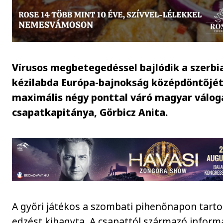
Vírusos megbetegedéssel bajlódik a szerbia
kézilabda Európa-bajnokság középdöntőjé
maximális négy ponttal váró magyar válog
csapatkapitánya, Görbicz Anita.
A győri játékos a szombati pihenőnapon tarto
edzést kihagyta. A csapattól származó inform