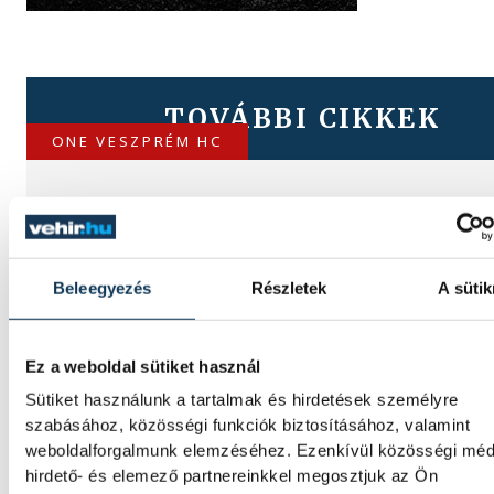
TOVÁBBI CIKKEK
ONE VESZPRÉM HC
A gólok mellett a könnyek i
potyogtak – Gasper Marguc
elköszönt Veszprémtől
Beleegyezés
Részletek
A sütik
Érzelmekben és gólokban gazdag gálamérk
láthatott a veszprémi közönség péntek est
Ez a weboldal sütiket használ
One Veszprém idénybeli első hazai mérkőz
Sütiket használunk a tartalmak és hirdetések személyre
fölényesen nyert a szlovén RK Celje ellen, a
szabásához, közösségi funkciók biztosításához, valamint
azonban Gasper Marguc búcsúja miatt ma
weboldalforgalmunk elemzéséhez. Ezenkívül közösségi méd
örökre emlékezetes. A szlovén közönségke
hirdető- és elemező partnereinkkel megosztjuk az Ön