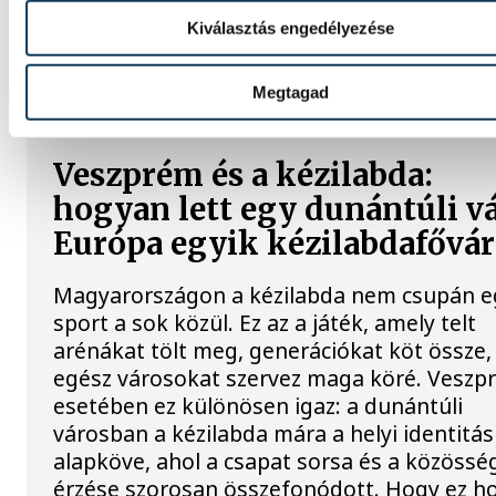
célkitűzés.
Kiválasztás engedélyezése
TÁMOGATOTT TARTALOM
Megtagad
Veszprém és a kézilabda:
hogyan lett egy dunántúli v
Európa egyik kézilabdafővá
Magyarországon a kézilabda nem csupán e
sport a sok közül. Ez az a játék, amely telt
arénákat tölt meg, generációkat köt össze,
egész városokat szervez maga köré. Veszp
esetében ez különösen igaz: a dunántúli
városban a kézilabda mára a helyi identitás
alapköve, ahol a csapat sorsa és a közössé
érzése szorosan összefonódott. Hogy ez h