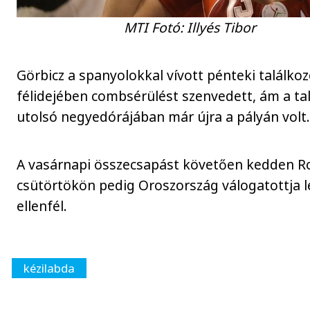
MTI Fotó: Illyés Tibor
Görbicz a spanyolokkal vívott pénteki találkoz
félidejében combsérülést szenvedett, ám a ta
utolsó negyedórájában már újra a pályán volt
A vasárnapi összecsapást követően kedden R
csütörtökön pedig Oroszország válogatottja l
ellenfél.
kézilabda