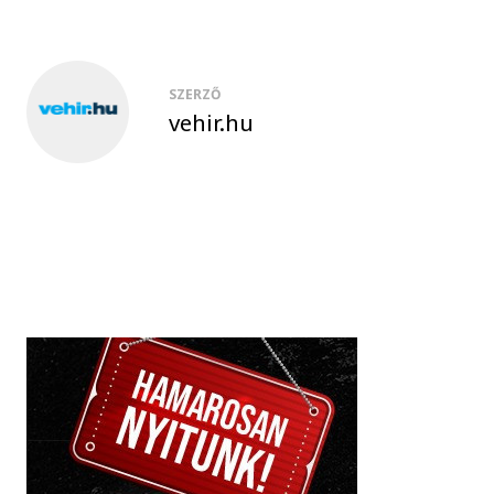
SZERZŐ
vehir.hu