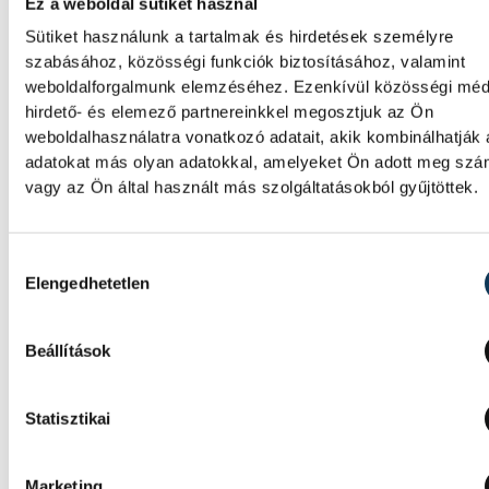
Ez a weboldal sütiket használ
Sütiket használunk a tartalmak és hirdetések személyre
szabásához, közösségi funkciók biztosításához, valamint
weboldalforgalmunk elemzéséhez. Ezenkívül közösségi méd
hirdető- és elemező partnereinkkel megosztjuk az Ön
weboldalhasználatra vonatkozó adatait, akik kombinálhatják
SZERZŐ
adatokat más olyan adatokkal, amelyeket Ön adott meg sz
vehir.hu
vagy az Ön által használt más szolgáltatásokból gyűjtöttek.
Hozzájárulás kiválasztása
Elengedhetetlen
Beállítások
Statisztikai
Marketing