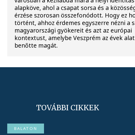
városban a kézilabda mára a helyi identitás
alapköve, ahol a csapat sorsa és a közössé
érzése szorosan összefonódott. Hogy ez h
történt, ahhoz érdemes egyszerre nézni a 
magyarországi gyökereit és azt az európai
kontextust, amelybe Veszprém az évek alat
benőtte magát.
TOVÁBBI CIKKEK
BALATON