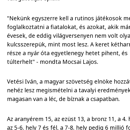
"Nekünk egyszerre kell a rutinos játékosok me
foglalkoztatni a fiatalokat, és azokat, akik má
évesek, de eddig világversenyen nem volt oly
kulcsszerepük, mint most lesz. A keret kétha
része a nyár óta egyetlenegy hetet pihent, és
túlterhelt" - mondta Mocsai Lajos.
Vetési Iván, a magyar szövetség elnöke hozzá
nehéz lesz megismételni a tavalyi eredmények
magasan van a léc, de bíznak a csapatban.
Az aranyérem 15, az ezüst 13, a bronz 11, a 4. 
az 5-6. hely 7 és fél, a 7-8. hely pedig 6 millió f