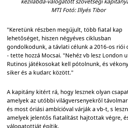
kézilabda-válogatott szövetségi kapitánya
MTI Fotó: Illyés Tibor
"Keretünk részben megújult, több fiatal kap
lehetőséget, hiszen négyéves ciklusban
gondolkodunk, a távlati célunk a 2016-os riói 
- tette hozzá Mocsai. "Nehéz vb lesz London u
Rutinos játékosokat kell pótolnunk, és vékony
siker és a kudarc között."
A kapitány kitért rá, hogy lesznek olyan csapa
amelyek az utóbbi világversenyekről távolmar
és most óriási ambícióval várják a vb-t, s lesz
amelyek jelentős fiatalítást hajtottak végre, é
válogatottját építik.