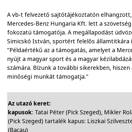
A vb-t felvezető sajtótájékoztatón elhangzott
Mercedes-Benz Hungaria Kft. lett a szövetség
fokozatú támogatója. A megállapodást üdvöz
Simicskó István, sportért felelős államtitkára i
"Példaértékű az a támogatás, amelyet a Merc
nyújt a magyar sport és a magyar kézilabdázá
számára. Bízunk a további sikerekben, hiszen 
minőségi munkát támogatja."
Az utazó keret:
kapusok
: Tatai Péter (Pick Szeged), Mikler Ro
(Pick Szeged) tartalék kapus: Liszkai Szilveszt
(Bacau)