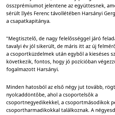
összprémiumot jelentene az együttesnek, am
sérült Ilyés Ferenc távollétében Harsányi Gerg
a csapatkapitánya.
"Megtisztelő, de nagy felelősséggel járó felada
tavalyi év jól sikerült, de máris itt az új felmér
a csoportküzdelmek után egyből a kieséses s
következik, fontos, hogy jó pozícióban végezz
fogalmazott Harsányi.
Minden hatosból az első négy jut tovább, rög
nyolcaddöntőbe, ahol a csoportelsők a
csoportnegyedikekkel, a csoportmásodikok p
csoportharmadikokkal találkoznak. A négyes