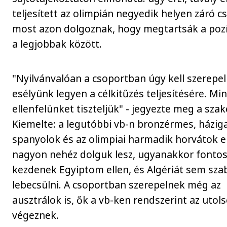
teljesített az olimpián negyedik helyen záró c
most azon dolgoznak, hogy megtartsák a pozí
a legjobbak között.
"Nyilvánvalóan a csoportban úgy kell szerepel
esélyünk legyen a célkitűzés teljesítésére. Mi
ellenfelünket tiszteljük" - jegyezte meg a sza
Kiemelte: a legutóbbi vb-n bronzérmes, házig
spanyolok és az olimpiai harmadik horvátok e
nagyon nehéz dolguk lesz, ugyanakkor fontos
kezdenek Egyiptom ellen, és Algériát sem sza
lebecsülni. A csoportban szerepelnek még az
ausztrálok is, ők a vb-ken rendszerint az utol
végeznek.