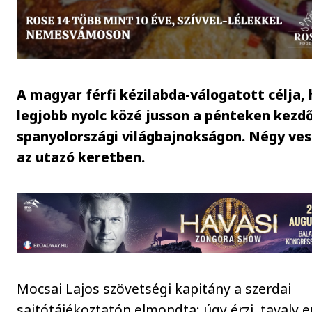
A magyar férfi kézilabda-válogatott célja, 
legjobb nyolc közé jusson a pénteken kezd
spanyolországi világbajnokságon. Négy ve
az utazó keretben.
Mocsai Lajos szövetségi kapitány a szerdai
sajtótájékoztatón elmondta: úgy érzi, tavaly e