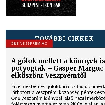
TOVÁBBI CIKKEK
ONE VESZPRÉM HC
A gólok mellett a könnyek i
potyogtak – Gasper Marguc
elköszönt Veszprémtől
Érzelmekben és gólokban gazdag gálamérk
láthatott a veszprémi közönség péntek est
One Veszprém idénybeli első hazai mérkőz
fölényesen nyert a szlovén RK Celje ellen, a