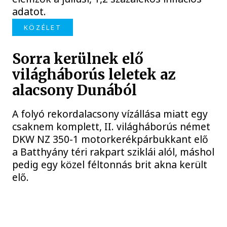
adatot.
KÖZÉLET
Sorra kerülnek elő
világháborús leletek az
alacsony Dunából
A folyó rekordalacsony vízállása miatt egy
csaknem komplett, II. világháborús német
DKW NZ 350-1 motorkerékpárbukkant elő
a Batthyány téri rakpart sziklái alól, máshol
pedig egy közel féltonnás brit akna került
elő.