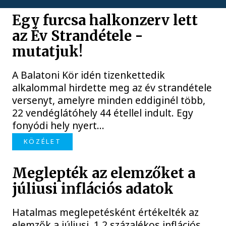
Egy furcsa halkonzerv lett
az Év Strandétele -
mutatjuk!
A Balatoni Kör idén tizenkettedik
alkalommal hirdette meg az év strandétele
versenyt, amelyre minden eddiginél több,
22 vendéglátóhely 44 étellel indult. Egy
fonyódi hely nyert...
KÖZÉLET
Meglepték az elemzőket a
júliusi inflációs adatok
Hatalmas meglepetésként értékelték az
elemzők a júliusi, 1,2 százalékos inflációs