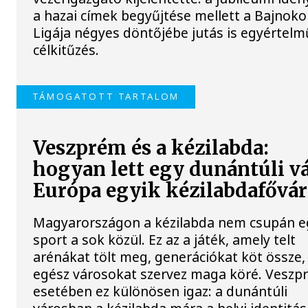
a hazai címek begyűjtése mellett a Bajnoko
Ligája négyes döntőjébe jutás is egyértelm
célkitűzés.
TÁMOGATOTT TARTALOM
Veszprém és a kézilabda:
hogyan lett egy dunántúli v
Európa egyik kézilabdafővá
Magyarországon a kézilabda nem csupán e
sport a sok közül. Ez az a játék, amely telt
arénákat tölt meg, generációkat köt össze,
egész városokat szervez maga köré. Veszp
esetében ez különösen igaz: a dunántúli