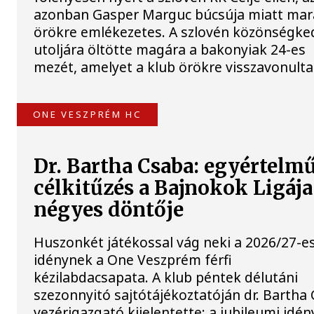
azonban Gasper Marguc búcsúja miatt ma
örökre emlékezetes. A szlovén közönségke
utoljára öltötte magára a bakonyiak 24-es
mezét, amelyet a klub örökre visszavonulta
ONE VESZPRÉM HC
Dr. Bartha Csaba: egyértelm
célkitűzés a Bajnokok Ligája
négyes döntője
Huszonkét játékossal vág neki a 2026/27-e
idénynek a One Veszprém férfi
kézilabdacsapata. A klub péntek délutáni
szezonnyitó sajtótájékoztatóján dr. Bartha
vezérigazgató kijelentette: a jubileumi idé