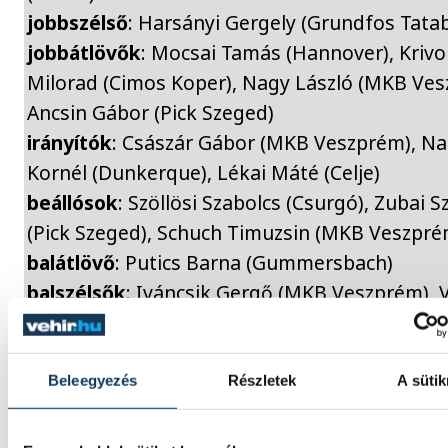
jobbszélső
: Harsányi Gergely (Grundfos Tata
jobbátlövők
: Mocsai Tamás (Hannover), Krivo
Milorad (Cimos Koper), Nagy László (MKB Ves
Ancsin Gábor (Pick Szeged)
irányítók
: Császár Gábor (MKB Veszprém), N
Kornél (Dunkerque), Lékai Máté (Celje)
beállósok
: Szöllösi Szabolcs (Csurgó), Zubai S
(Pick Szeged), Schuch Timuzsin (MKB Veszpré
balátlövő
: Putics Barna (Gummersbach)
balszélsők
: Iváncsik Gergő (MKB Veszprém), 
Attila (Pick Szeged)
Beleegyezés
Részletek
A sütik
kézilabda