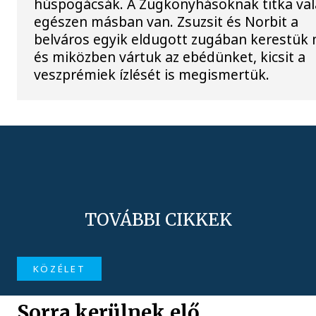
húspogácsák. A Zugkonyhásoknak titka va
egészen másban van. Zsuzsit és Norbit a
belváros egyik eldugott zugában kerestük
és miközben vártuk az ebédünket, kicsit a
veszprémiek ízlését is megismertük.
TOVÁBBI CIKKEK
KÖZÉLET
Sorra kerülnek elő