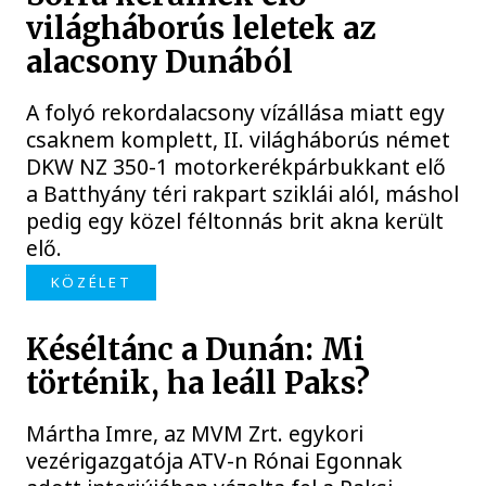
világháborús leletek az
alacsony Dunából
A folyó rekordalacsony vízállása miatt egy
csaknem komplett, II. világháborús német
DKW NZ 350-1 motorkerékpárbukkant elő
a Batthyány téri rakpart sziklái alól, máshol
pedig egy közel féltonnás brit akna került
elő.
KÖZÉLET
Késéltánc a Dunán: Mi
történik, ha leáll Paks?
Mártha Imre, az MVM Zrt. egykori
vezérigazgatója ATV-n Rónai Egonnak