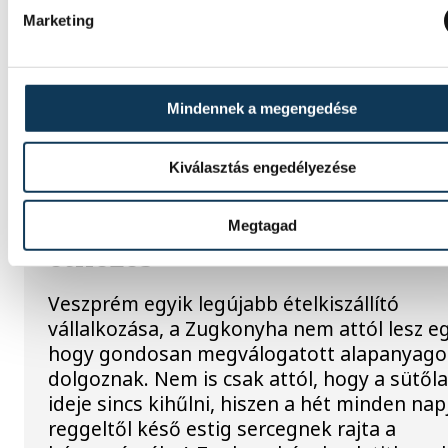
lerántjuk a leplet.
Marketing
GASZTRONÓMIA
Mindennek a megengedése
A belváros egy eldugott
Kiválasztás engedélyezése
zugában ismertük meg, hog
mitől lesz valóban élmény a
Megtagad
étkezés
Veszprém egyik legújabb ételkiszállító
vállalkozása, a Zugkonyha nem attól lesz eg
hogy gondosan megválogatott alapanyago
dolgoznak. Nem is csak attól, hogy a sütől
ideje sincs kihűlni, hiszen a hét minden nap
reggeltől késő estig sercegnek rajta a