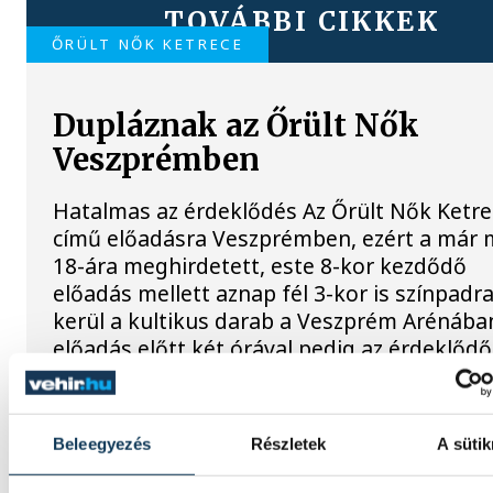
TOVÁBBI CIKKEK
ŐRÜLT NŐK KETRECE
Dupláznak az Őrült Nők
Veszprémben
Hatalmas az érdeklődés Az Őrült Nők Ketre
című előadásra Veszprémben, ezért a már 
18-ára meghirdetett, este 8-kor kezdődő
előadás mellett aznap fél 3-kor is színpadr
kerül a kultikus darab a Veszprém Arénába
előadás előtt két órával pedig az érdeklőd
szintén találkozhatnak a szereplőkkel és
betekinthetnek a kulisszák mögé is.
Beleegyezés
Részletek
A sütik
KÖZÉLET