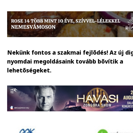
Nekünk fontos a szakmai fejlõdés! Az új dig
nyomdai megoldásaink tovább bõvítik a
lehetõségeket.