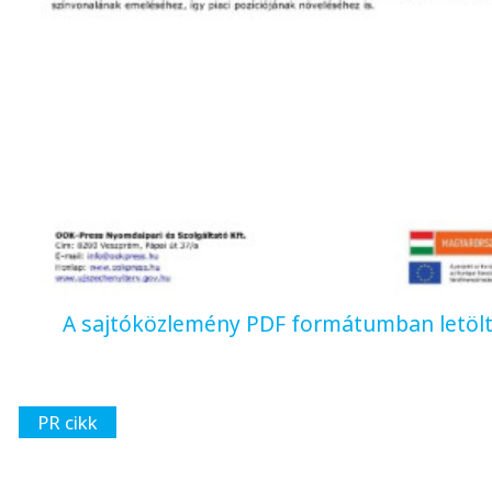
A sajtóközlemény PDF formátumban letöl
PR cikk