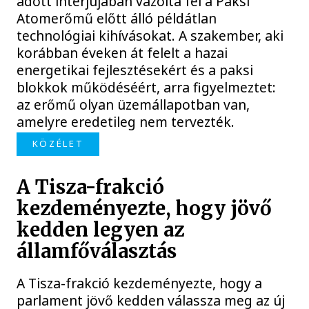
adott interjújában vázolta fel a Paksi
Atomerőmű előtt álló példátlan
technológiai kihívásokat. A szakember, aki
korábban éveken át felelt a hazai
energetikai fejlesztésekért és a paksi
blokkok működéséért, arra figyelmeztet:
az erőmű olyan üzemállapotban van,
amelyre eredetileg nem tervezték.
KÖZÉLET
A Tisza-frakció
kezdeményezte, hogy jövő
kedden legyen az
államfőválasztás
A Tisza-frakció kezdeményezte, hogy a
parlament jövő kedden válassza meg az új