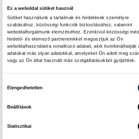
Ez a weboldal sütiket használ
Botra fel! – Veszprémben is
Sütiket használunk a tartalmak és hirdetések személyre
szabásához, közösségi funkciók biztosításához, valamint
elindulnak a nordic walking
weboldalforgalmunk elemzéséhez. Ezenkívül közösségi méd
túrák
hirdető- és elemező partnereinkkel megosztjuk az Ön
weboldalhasználatra vonatkozó adatait, akik kombinálhatják
Nem a szauna az egyetlen dolog, amit a fi
adatokat más olyan adatokkal, amelyeket Ön adott meg sz
adtak a világnak és jótékony hatással van a
vagy az Ön által használt más szolgáltatásokból gyűjtöttek.
ember fizikai és lelki állapotára egyaránt. A
nordic walking amilyen egyszerű sport, oly
Hozzájárulás kiválasztása
sok előnye van, viszont itt sem árt, ha
Elengedhetetlen
szakavatott oktatótól kap segítséget az e
kezdő mozdulatok elsajátításához. A Touri
Veszprém idei legaktívabb programján az o
Beállítások
legnevesebb nordic walking edzőjével kelh
útra az érdeklődők Veszprémben. De, hogy
Statisztikai
pontosan mit kínál a március 21-ei progra
honnan ered a nordic walking, arról cikkü