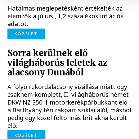
Hatalmas meglepetésként értékelték az
elemzők a júliusi, 1,2 százalékos inflációs
adatot.
KÖZÉLET
Sorra kerülnek elő
világháborús leletek az
alacsony Dunából
A folyó rekordalacsony vízállása miatt egy
csaknem komplett, II. világháborús német
DKW NZ 350-1 motorkerékpárbukkant elő
a Batthyány téri rakpart sziklái alól, máshol
pedig egy közel féltonnás brit akna került
elő.
KÖZÉLET