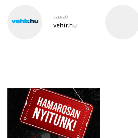
SZERZŐ
vehir.hu