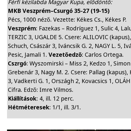
Férfi kézilabda Magyar Kupa, elődöntő:
MKB Veszprém
–
Csurgó 35-27 (19-15)
Pécs, 1000 néző. Vezette: Kékes Cs., Kékes P.
Veszprém
: Fazekas – Rodríguez 1, Sulic 4, La
TERZIC 3, UGALDE 5. Csere: ALILOVIC (kapus),
Schuch, Császár 3, Iváncsik G. 2, NAGY L. 5, Iván
Pesic, Jamali 1.
Vezetőedző
: Carlos Ortega.
Cszrgó
: Wyszomirski – Miss 2, Kedzo 1, Simon B
Grebenár 3, Nagy M. 2. Csere: Pallag (kapus), 
3, Vadkerti G. 1, Országh 2, Kovacsics 1, OLÁH 
Cifra. Edző: Imre Vilmos.
Kiállítások
: 4, ill. 12 perc.
Hétméteresek
: 1/1, ill. 3/1.