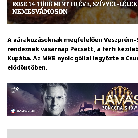
A várakozásoknak megfelelően Veszprém–S
rendeznek vasárnap Pécsett, a férfi kézil
Kupába. Az MKB nyolc góllal legyőzte a Csu
elődöntőben.