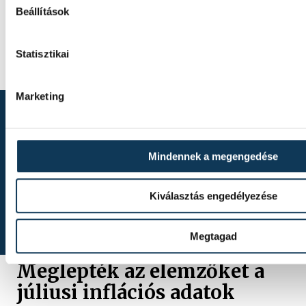
A magyar női ifjúsági kézilabda-válogatott 
Beállítások
kikapott Dániától a romániai korosztályos 
csütörtöki negyeddöntőjében, Pitesti-ben.
Statisztikai
Marketing
Mindennek a megengedése
TOVÁBBI CIKKEK
Kiválasztás engedélyezése
KÖZÉLET
Megtagad
Meglepték az elemzőket a
júliusi inflációs adatok