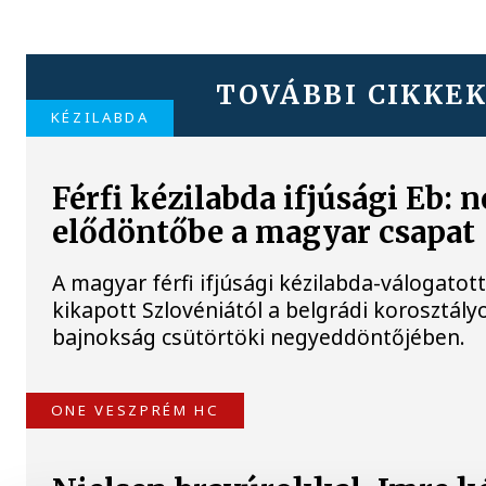
TOVÁBBI CIKKE
KÉZILABDA
Férfi kézilabda ifjúsági Eb: 
elődöntőbe a magyar csapat
A magyar férfi ifjúsági kézilabda-válogatot
kikapott Szlovéniától a belgrádi korosztály
bajnokság csütörtöki negyeddöntőjében.
ONE VESZPRÉM HC