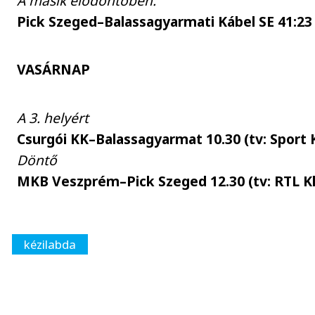
A másik elődöntőben:
Pick Szeged–Balassagyarmati Kábel SE 41:23 
VASÁRNAP
A 3. helyért
Csurgói KK–Balassagyarmat 10.30 (tv: Sport 
Döntő
MKB Veszprém–Pick Szeged 12.30 (tv: RTL K
kézilabda