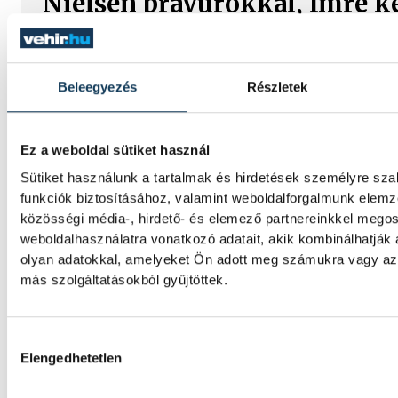
Nielsen bravúrokkal, Imre ké
mutatkozott be Veszprém-
A bajnoki és Magyar Kupa-címvédő One Ve
Beleegyezés
Részletek
44–25-ös győzelmet aratott az ETO Univers
vendégeként csütörtökön, ezzel sikerrel ke
felkészülési mérkőzések sorát. Xavier Pasc
Ez a weboldal sütiket használ
nagy tempót diktált, és a találkozó nagy r
Sütiket használunk a tartalmak és hirdetések személyre sz
tartotta az eseményeket.
funkciók biztosításához, valamint weboldalforgalmunk elem
közösségi média-, hirdető- és elemező partnereinkkel mego
weboldalhasználatra vonatkozó adatait, akik kombinálhatják
KÉZILABDA
olyan adatokkal, amelyeket Ön adott meg számukra vagy az 
más szolgáltatásokból gyűjtöttek.
Női kézilabda ifjúsági vb: a
válogatott kikapott Dániától
Hozzájárulás kiválasztása
negyeddöntőben
Elengedhetetlen