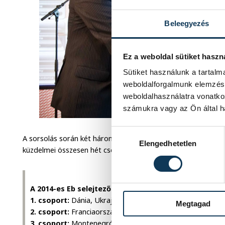
Beleegyezés
Ez a weboldal sütiket haszn
Sütiket használunk a tartal
weboldalforgalmunk elemzésé
weboldalhasználatra vonatko
számukra vagy az Ön által ha
Hozzájárulás kiválasztása
A sorsolás során két háromcsapatos és öt négycsapatos csopo
Elengedhetetlen
küzdelmei összesen hét csoportban zajlanak majd.
A 2014-es Eb selejtezőcsoportjai
1. csoport:
Dánia, Ukrajna, Ausztria, Litvánia.
Megtagad
2. csoport:
Franciaország, Izland, Szlovákia, Finnország.
3. csoport:
Montenegró, Csehország, Lengyelország, Port