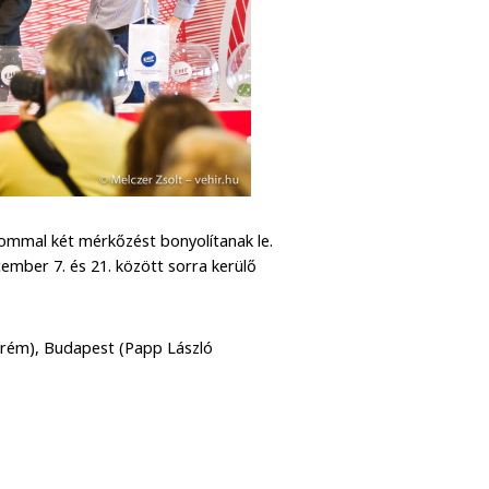
lommal két mérkőzést bonyolítanak le.
cember 7. és 21. között sorra kerülő
zprém), Budapest (Papp László