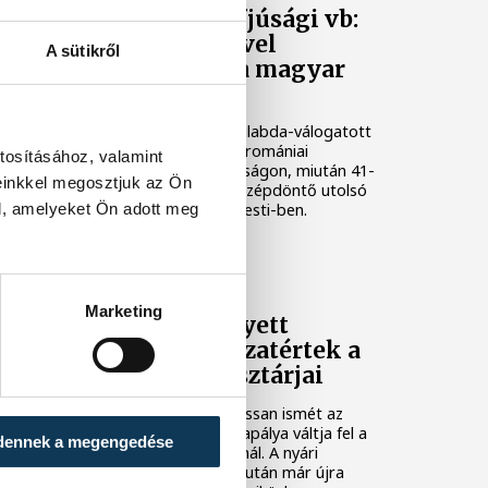
Női kézilabda ifjúsági vb:
Kína legyőzésével
A sütikről
negyeddöntős a magyar
válogatott
A magyar női ifjúsági kézilabda-válogatott
negyeddöntőbe jutott a romániai
tosításához, valamint
korosztályos világbajnokságon, miután 41-
einkkel megosztjuk az Ön
36-ra legyőzte Kínát a középdöntő utolsó
l, amelyeket Ön adott meg
fordulójában, kedden Pitesti-ben.
KÉZILABDA
Marketing
Tengerpart helyett
edzőterem: visszatértek a
One Veszprém sztárjai
A tengerparti pihenést lassan ismét az
edzőterem és a kézilabdapálya váltja fel a
dennek a megengedése
One Veszprém játékosainál. A nyári
szabadság utolsó napjai után már újra