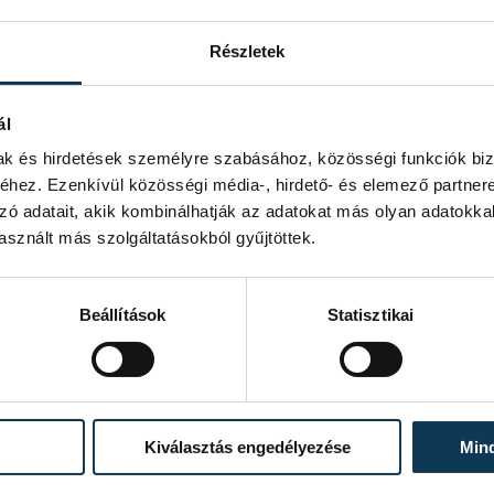
Részletek
ál
mak és hirdetések személyre szabásához, közösségi funkciók biz
hez. Ezenkívül közösségi média-, hirdető- és elemező partner
zó adatait, akik kombinálhatják az adatokat más olyan adatokka
sznált más szolgáltatásokból gyűjtöttek.
rtot alakítottak ki. A selejtezők
Beállítások
Statisztikai
Kiválasztás engedélyezése
Min
ugália.