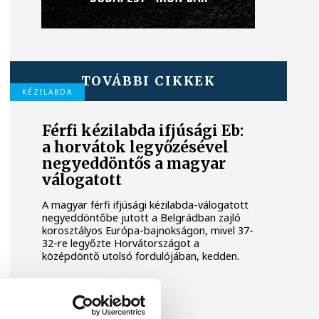
TOVÁBBI CIKKEK
KÉZILABDA
Férfi kézilabda ifjúsági Eb:
a horvátok legyőzésével
negyeddöntős a magyar
válogatott
A magyar férfi ifjúsági kézilabda-válogatott
negyeddöntőbe jutott a Belgrádban zajló
korosztályos Európa-bajnokságon, mivel 37-
32-re legyőzte Horvátországot a
középdöntő utolsó fordulójában, kedden.
KÉZILABDA