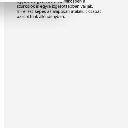
együtt dolgozik a keret, miközben a
szurkolók is egyre izgatottabban várják,
mire lesz képes az alaposan átalakult csapat
az előttünk álló idényben.