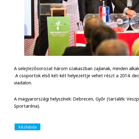
A selejtezősorozat három szakaszban zajlanak, minden alka
A csoportok első két-két helyezettje vehet részt a 2014. de
viadalon.
A magyarországi helyszínek: Debrecen, Győr (tartalék: Ves
Sportaréna).
kézilabda