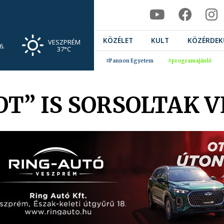
KÖZÉLET
KULT
KÖZÉRDEK
VESZPRÉM
6.
37°C
#Pannon Egyetem
#programajánló
T” IS SORSOLTAK 