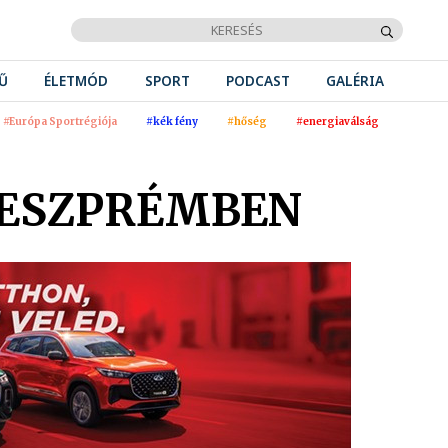
Ű
ÉLETMÓD
SPORT
PODCAST
GALÉRIA
#Európa Sportrégiója
#kék fény
#hőség
#energiaválság
VESZPRÉMBEN