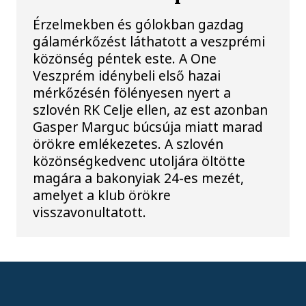
Érzelmekben és gólokban gazdag
gálamérkőzést láthatott a veszprémi
közönség péntek este. A One
Veszprém idénybeli első hazai
mérkőzésén fölényesen nyert a
szlovén RK Celje ellen, az est azonban
Gasper Marguc búcsúja miatt marad
örökre emlékezetes. A szlovén
közönségkedvenc utoljára öltötte
magára a bakonyiak 24-es mezét,
amelyet a klub örökre
visszavonultatott.