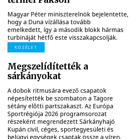
Magyar Péter miniszterelnök bejelentette,
hogy a Duna vízállása tovább
emelkedett, így a második blokk hármas
turbináját hétfő este visszakapcsolják.
KÖZÉLET
Megszelídítették a
sárkányokat
A dobok ritmusára evező csapatok
népesítették be szombaton a Tagore
sétány előtti partszakaszt. Az Európa
Sportrégiója 2026 programsorozat
részeként megrendezett Sárkányhajó
Kupán civil, céges, sportegyesületi és
belügyi egységek csaptak össze a vízen.