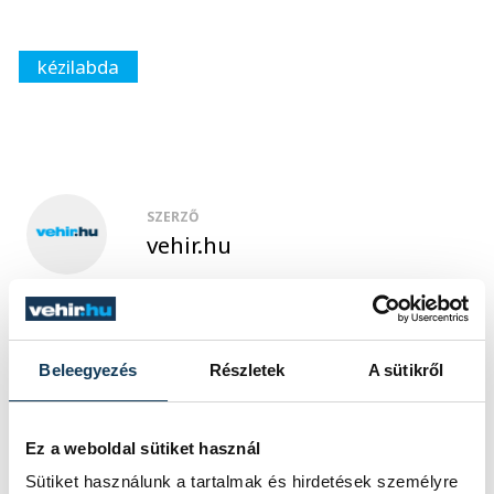
kézilabda
SZERZŐ
vehir.hu
Beleegyezés
Részletek
A sütikről
Ez a weboldal sütiket használ
Sütiket használunk a tartalmak és hirdetések személyre
TOVÁBBI CIKKEK