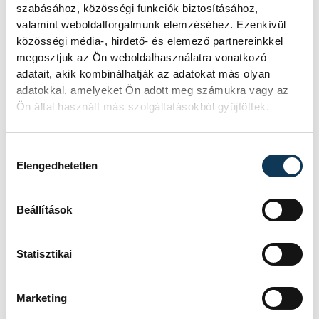
szabásához, közösségi funkciók biztosításához,
KÉZILABDA
valamint weboldalforgalmunk elemzéséhez. Ezenkívül
közösségi média-, hirdető- és elemező partnereinkkel
megosztjuk az Ön weboldalhasználatra vonatkozó
Férfi kézilabda ifjúsági
adatait, akik kombinálhatják az adatokat más olyan
Eb: hatodik lett a
adatokkal, amelyeket Ön adott meg számukra vagy az
magyar válogatott
Ön által használt más szolgáltatásokból gyűjtöttek.
A magyar férfi ifjúsági kézilabda-
Hozzájárulás kiválasztása
válogatott hatodik lett a belgrádi
Elengedhetetlen
korosztályos Európa-bajnokságon,
mivel 35-31-re kikapott Izlandtól a
Beállítások
vasárnapi helyosztón.
Statisztikai
KÉZILABDA
Marketing
Női kézilabda ifjúsági