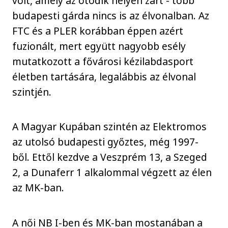
volt, amely az ötödik helyen zárt - több
budapesti gárda nincs is az élvonalban. Az
FTC és a PLER korábban éppen azért
fuzionált, mert együtt nagyobb esély
mutatkozott a fővárosi kézilabdasport
életben tartására, legalábbis az élvonal
szintjén.
A Magyar Kupában szintén az Elektromos
az utolsó budapesti győztes, még 1997-
ből. Ettől kezdve a Veszprém 13, a Szeged
2, a Dunaferr 1 alkalommal végzett az élen
az MK-ban.
A női NB I-ben és MK-ban mostanában a