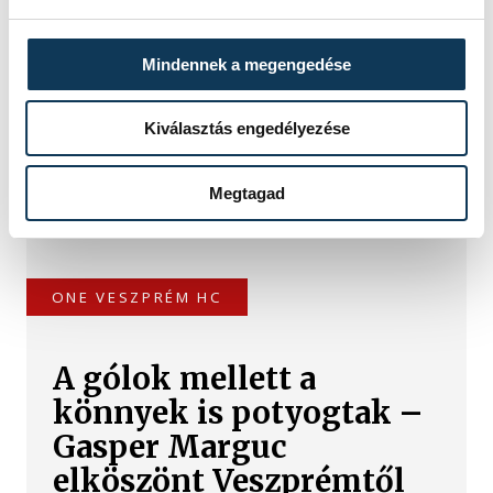
vb: nyolcadik lett a
magyar válogatott
Mindennek a megengedése
A magyar női ifjúsági kézilabda-
Kiválasztás engedélyezése
válogatott nyolcadik lett a romániai
korosztályos világbajnokságon, mivel
30-27-re kikapott Kínától a vasárnapi
Megtagad
helyosztón, Pitesti-ben.
ONE VESZPRÉM HC
A gólok mellett a
könnyek is potyogtak –
Gasper Marguc
elköszönt Veszprémtől