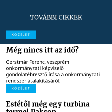
TOVÁBBI CIKKEK
KÖZÉLET
Még nincs itt az idő?
Gerstmár Ferenc, veszprémi
önkormányzati képviselő
gondolatébresztő írása a önkormányzati
rendszer átalakításáról.
KÖZÉLET
Estétől még egy turbina
termel Pakson