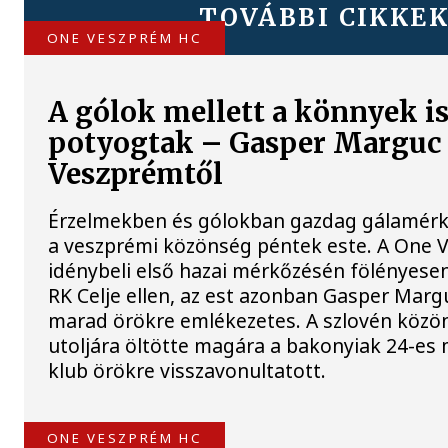
TOVÁBBI CIKKE
ONE VESZPRÉM HC
A gólok mellett a könnyek i
potyogtak – Gasper Marguc
Veszprémtől
Érzelmekben és gólokban gazdag gálamérkő
a veszprémi közönség péntek este. A One
idénybeli első hazai mérkőzésén fölényesen
RK Celje ellen, az est azonban Gasper Marg
marad örökre emlékezetes. A szlovén köz
utoljára öltötte magára a bakonyiak 24-es 
klub örökre visszavonultatott.
ONE VESZPRÉM HC