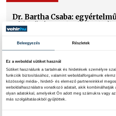
Dr. Bartha Csaba: egyértelm
célkitűzés a Bajnokok Ligáj
döntője
Beleegyezés
Részletek
Huszonkét játékossal vág neki a 2026/27-e
Veszprém férfi kézilabdacsapata. A klub pé
szezonnyitó sajtótájékoztatóján dr. Bartha
Ez a weboldal sütiket használ
vezérigazgató kijelentette: a jubileumi idé
Sütiket használunk a tartalmak és hirdetések személyre sz
címek begyűjtése mellett a Bajnokok Ligáj
funkciók biztosításához, valamint weboldalforgalmunk elem
döntőjébe jutás is egyértelmű célkitűzés.
közösségi média-, hirdető- és elemező partnereinkkel mego
weboldalhasználatra vonatkozó adatait, akik kombinálhatják
olyan adatokkal, amelyeket Ön adott meg számukra vagy az 
TÁMOGATOTT TARTALOM
más szolgáltatásokból gyűjtöttek.
Veszprém és a kézilabda: hog