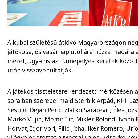
A kubai születésű átlövő Magyarországon négy
játékosa, és vasárnap utoljára húzza magára
mezét, ugyanis azt ünnepélyes keretek közöt
után visszavonultatják.
A játékos tiszteletére rendezett mérkőzésen az
soraiban szerepel majd Sterbik Árpád, Kiril La
Sesum, Dejan Peric, Zlatko Saracevic, Éles Józs
Marko Vujin, Momir Ilic, Mikler Roland, Ivano B
Horvat, Igor Vori, Filip Jícha, Iker Romero, Urí
világválogatottat a Mocsai Lajos, Zdravko Zo