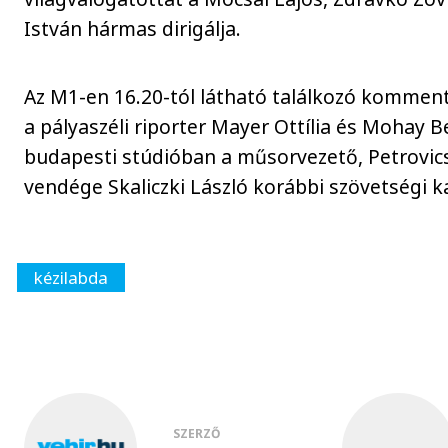
István hármas dirigálja.
Az M1-en 16.20-tól látható találkozó komment
a pályaszéli riporter Mayer Ottília és Mohay B
budapesti stúdióban a műsorvezető, Petrovic
vendége Skaliczki László korábbi szövetségi ka
kézilabda
SZERZŐ