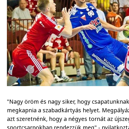
"Nagy öröm és nagy siker, hogy csapatunknak 
megkapnia a szabadkártyás helyet. Megpályáz
azt szeretnénk, hogy a négyes tornát az újsze
sportcsarnokban rendezzük meg" - nyilatkozt