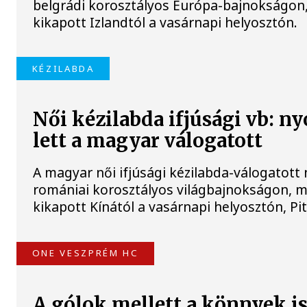
belgrádi korosztályos Európa-bajnokságon,
kikapott Izlandtól a vasárnapi helyosztón.
KÉZILABDA
Női kézilabda ifjúsági vb: n
lett a magyar válogatott
A magyar női ifjúsági kézilabda-válogatott n
romániai korosztályos világbajnokságon, mi
kikapott Kínától a vasárnapi helyosztón, Pit
ONE VESZPRÉM HC
A gólok mellett a könnyek i