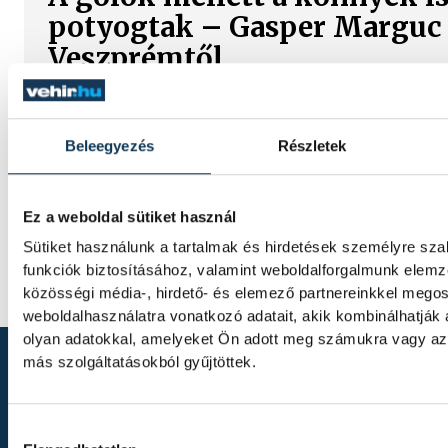
potyogtak – Gasper Marguc
Veszprémtől
Érzelmekben és gólokban gazdag gálamérkő
a veszprémi közönség péntek este. A One
Beleegyezés
Részletek
idénybeli első hazai mérkőzésén fölényesen
RK Celje ellen, az est azonban Gasper Marg
marad örökre emlékezetes. A szlovén köz
Ez a weboldal sütiket használ
utoljára öltötte magára a bakonyiak 24-es 
Sütiket használunk a tartalmak és hirdetések személyre sz
klub örökre visszavonultatott.
funkciók biztosításához, valamint weboldalforgalmunk elem
közösségi média-, hirdető- és elemező partnereinkkel mego
weboldalhasználatra vonatkozó adatait, akik kombinálhatják
olyan adatokkal, amelyeket Ön adott meg számukra vagy az 
más szolgáltatásokból gyűjtöttek.
Hozzájárulás kiválasztása