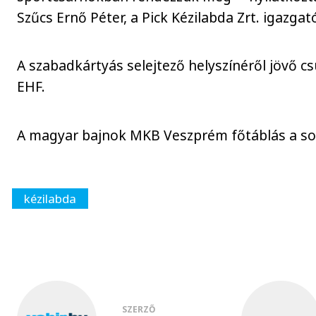
Szűcs Ernő Péter, a Pick Kézilabda Zrt. igazga
A szabadkártyás selejtező helyszínéről jövő c
EHF.
A magyar bajnok MKB Veszprém főtáblás a so
kézilabda
SZERZŐ