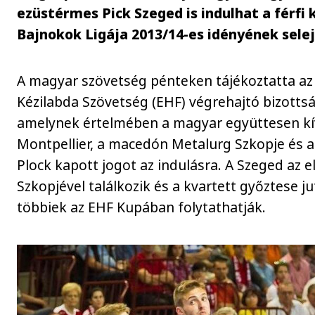
ezüstérmes Pick Szeged is indulhat a férfi 
Bajnokok Ligája 2013/14-es idényének sele
A magyar szövetség pénteken tájékoztatta az
Kézilabda Szövetség (EHF) végrehajtó bizotts
amelynek értelmében a magyar együttesen kív
Montpellier, a macedón Metalurg Szkopje és a
Plock kapott jogot az indulásra. A Szeged az 
Szkopjével találkozik és a kvartett győztese jut
többiek az EHF Kupában folytathatják.