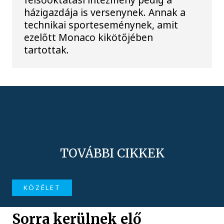
házigazdája is versenynek. Annak a
technikai sporteseménynek, amit
ezelőtt Monaco kikötőjében
tartottak.
TOVÁBBI CIKKEK
KÖZÉLET
Sorra kerülnek elő