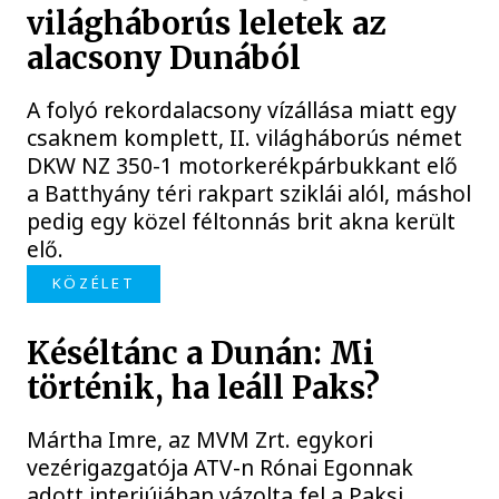
világháborús leletek az
alacsony Dunából
A folyó rekordalacsony vízállása miatt egy
csaknem komplett, II. világháborús német
DKW NZ 350-1 motorkerékpárbukkant elő
a Batthyány téri rakpart sziklái alól, máshol
pedig egy közel féltonnás brit akna került
elő.
KÖZÉLET
Késéltánc a Dunán: Mi
történik, ha leáll Paks?
Mártha Imre, az MVM Zrt. egykori
vezérigazgatója ATV-n Rónai Egonnak
adott interjújában vázolta fel a Paksi