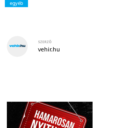
egyéb
SZERZŐ
vehir.hu