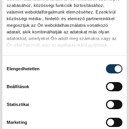
szabásához, közösségi funkciók biztosításához,
valamint weboldalforgalmunk elemzéséhez. Ezenkívül
közösségi média-, hirdető- és elemező partnereinkkel
megosztjuk az Ön weboldalhasználatra vonatkozó
adatait, akik kombinálhatják az adatokat más olyan
adatokkal, amelyeket Ön adott meg számukra vagy az
TOVÁBBI CIKKEK
Ön által használt más szolgáltatásokból gyűjtöttek.
SPORT
Hozzájárulás kiválasztása
Elengedhetetlen
A Pannon Triathlon Club
sportolói aktívak voltak
Beállítások
az elmúlt hónapokban
Statisztikai
SPORT
Marketing