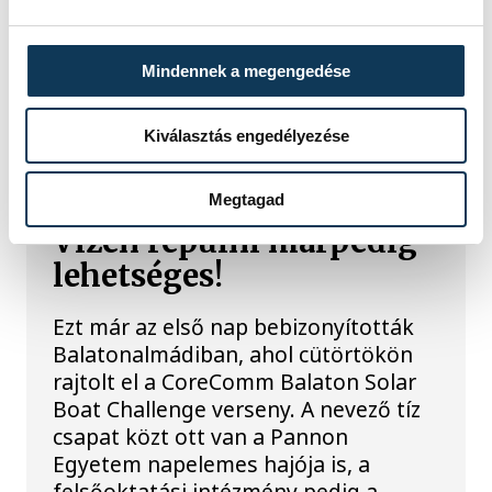
Jól szerepeltek a Pannon
Triathlon Club
Mindennek a megengedése
versenyzői
Kiválasztás engedélyezése
SOLAR BOAT CHALLENGE
Megtagad
Vízen repülni márpedig
lehetséges!
Ezt már az első nap bebizonyították
Balatonalmádiban, ahol cütörtökön
rajtolt el a CoreComm Balaton Solar
Boat Challenge verseny. A nevező tíz
csapat közt ott van a Pannon
Egyetem napelemes hajója is, a
felsőoktatási intézmény pedig a