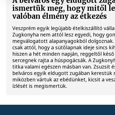
A belváros egy eldugott zug
ismertük meg, hogy mitől le
valóban élmény az étkezés
Veszprém egyik legújabb ételkiszállító válla
Zugkonyha nem attól lesz egyedi, hogy go
megválogatott alapanyagokból dolgoznak.
csak attól, hogy a sütőlapnak ideje sincs kih
hiszen a hét minden napján, reggeltől késő
sercegnek rajta a húspogácsák. A Zugkon
titka valami egészen másban van. Zsuzsit é
belváros egyik eldugott zugában kerestük 
miközben vártuk az ebédünket, kicsit a ve
ízlését is megismertük.