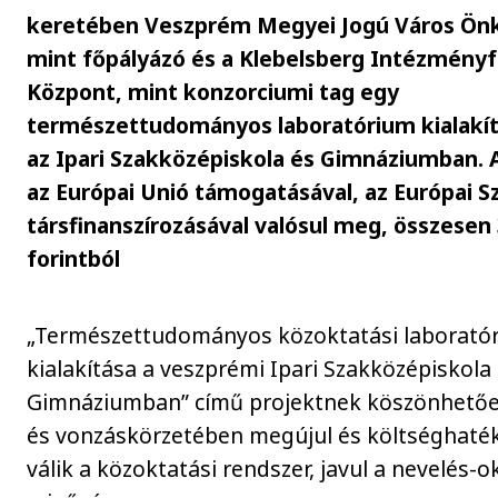
keretében Veszprém Megyei Jogú Város Ön
mint főpályázó és a Klebelsberg Intézmény
Központ, mint konzorciumi tag egy
természettudományos laboratórium kialakít
az Ipari Szakközépiskola és Gimnáziumban. 
az Európai Unió támogatásával, az Európai Sz
társfinanszírozásával valósul meg, összesen
forintból
„Természettudományos közoktatási laborató
kialakítása a veszprémi Ipari Szakközépiskola
Gimnáziumban” című projektnek köszönhető
és vonzáskörzetében megújul és költséghat
válik a közoktatási rendszer, javul a nevelés-o