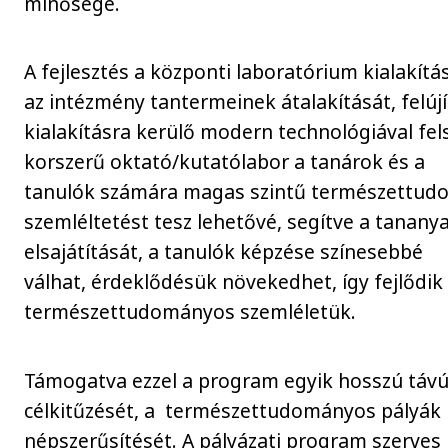
minősége.
A fejlesztés a központi laboratórium kialakítás
az intézmény tantermeinek átalakítását, felújít
kialakításra kerülő modern technológiával fels
korszerű oktató/kutatólabor a tanárok és a
tanulók számára magas szintű természettu
szemléltetést tesz lehetővé, segítve a tanan
elsajátítását, a tanulók képzése színesebbé
válhat, érdeklődésük növekedhet, így fejlődik
természettudományos szemléletük.
Támogatva ezzel a program egyik hosszú távú 
célkitűzését, a természettudományos pályák
népszerűsítését. A pályázati program szerves 