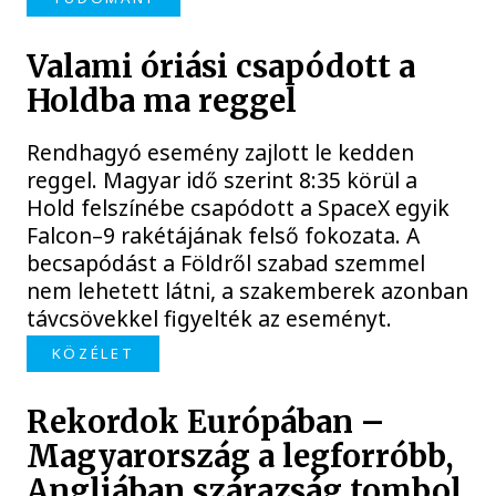
Valami óriási csapódott a
Holdba ma reggel
Rendhagyó esemény zajlott le kedden
reggel. Magyar idő szerint 8:35 körül a
Hold felszínébe csapódott a SpaceX egyik
Falcon–9 rakétájának felső fokozata. A
becsapódást a Földről szabad szemmel
nem lehetett látni, a szakemberek azonban
távcsövekkel figyelték az eseményt.
KÖZÉLET
Rekordok Európában –
Magyarország a legforróbb,
Angliában szárazság tombol