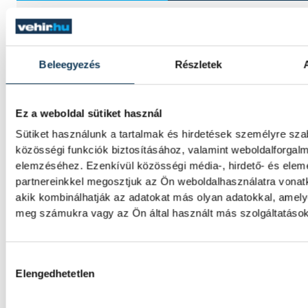
Dupláznak az Őrült Nők
Veszprémben
Beleegyezés
Részletek
Hatalmas az érdeklődés Az Őrült Nők Ketre
előadásra Veszprémben, ezért a már május
Ez a weboldal sütiket használ
meghirdetett, este 8-kor kezdődő előadás 
Sütiket használunk a tartalmak és hirdetések személyre sz
aznap fél 3-kor is színpadra kerül a kultiku
közösségi funkciók biztosításához, valamint weboldalforgal
Veszprém Arénában. Az előadás előtt két ó
elemzéséhez. Ezenkívül közösségi média-, hirdető- és ele
az érdeklődők szintén találkozhatnak a sze
partnereinkkel megosztjuk az Ön weboldalhasználatra vonatk
és betekinthetnek a kulisszák mögé is.
akik kombinálhatják az adatokat más olyan adatokkal, amely
meg számukra vagy az Ön által használt más szolgáltatásokb
KÖZÉLET
Hozzájárulás kiválasztása
Elengedhetetlen
Botra fel! – Veszprémben is