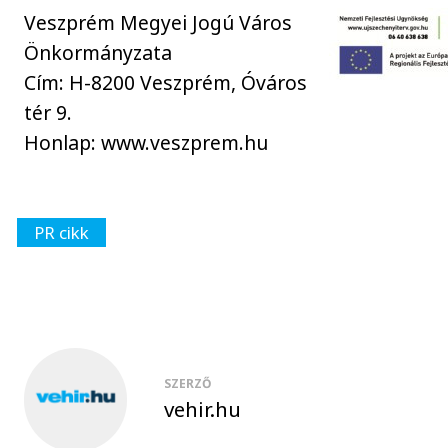
Veszprém Megyei Jogú Város
Önkormányzata
Cím: H-8200 Veszprém, Óváros
tér 9.
Honlap: www.veszprem.hu
PR cikk
SZERZŐ
vehir.hu