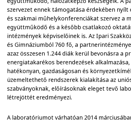
együttműködő, hálózatképző készségeik. A p
szervezet ennek támogatása érdekében nyílt 
és szakmai műhelykonferenciákat szervez a 
együttműködő és a később csatlakozó oktatá
intézmények képviselőinek is. Az Ipari Szakkö
és Gimnáziumból 760 fő, a partnerintézménye
azaz összesen 1.244 diák kerül bevonásra a pr
energiatakarékos berendezések alkalmazása,
hatékonyan, gazdaságosan és környezetkím
üzemeltethető rendszerek kialakítása az unió
szabványoknak, előírásoknak eleget tevő lab
létrejöttét eredményezi.
A laboratóriumot várhatóan 2014 márciusában