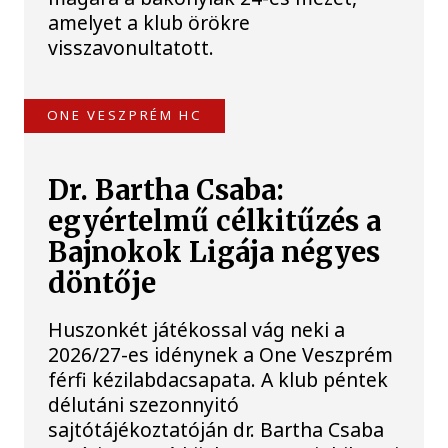
amelyet a klub örökre
visszavonultatott.
ONE VESZPRÉM HC
Dr. Bartha Csaba:
egyértelmű célkitűzés a
Bajnokok Ligája négyes
döntője
Huszonkét játékossal vág neki a
2026/27-es idénynek a One Veszprém
férfi kézilabdacsapata. A klub péntek
délutáni szezonnyitó
sajtótájékoztatóján dr. Bartha Csaba