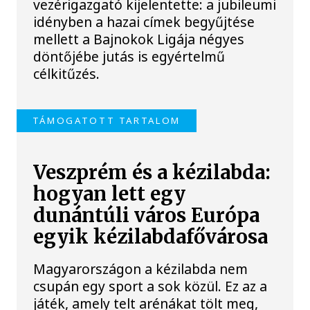
vezérigazgató kijelentette: a jubileumi
idényben a hazai címek begyűjtése
mellett a Bajnokok Ligája négyes
döntőjébe jutás is egyértelmű
célkitűzés.
TÁMOGATOTT TARTALOM
Veszprém és a kézilabda:
hogyan lett egy
dunántúli város Európa
egyik kézilabdafővárosa
Magyarországon a kézilabda nem
csupán egy sport a sok közül. Ez az a
játék, amely telt arénákat tölt meg,