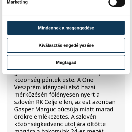
ONE VESZPRÉM HC
Marketing
A gólok mellett a
Mindennek a megengedése
könnyek is potyogtak –
Gasper Marguc
Kiválasztás engedélyezése
elköszönt Veszprémtől
Megtagad
Érzelmekben és gólokban gazdag
gálamérkőzést láthatott a veszprémi
közönség péntek este. A One
Veszprém idénybeli első hazai
mérkőzésén fölényesen nyert a
szlovén RK Celje ellen, az est azonban
Gasper Marguc búcsúja miatt marad
örökre emlékezetes. A szlovén
közönségkedvenc utoljára öltötte
magára a bakonyiak 24-es mezét,