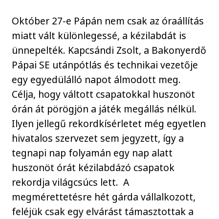
Október 27-e Pápán nem csak az óraállítás
miatt vált különlegessé, a kézilabdát is
ünnepelték. Kapcsándi Zsolt, a Bakonyerdő
Pápai SE utánpótlás és technikai vezetője
egy egyedülálló napot álmodott meg.
Célja, hogy váltott csapatokkal huszonöt
órán át pörögjön a játék megállás nélkül.
Ilyen jellegű rekordkísérletet még egyetlen
hivatalos szervezet sem jegyzett, így a
tegnapi nap folyamán egy nap alatt
huszonöt órát kézilabdázó csapatok
rekordja világcsúcs lett. A
megmérettetésre hét gárda vállalkozott,
feléjük csak egy elvárást támasztottak a