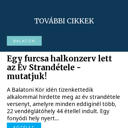
TOVÁBBI CIKKEK
BALATON
Egy furcsa halkonzerv lett
az Év Strandétele -
mutatjuk!
A Balatoni Kör idén tizenkettedik
alkalommal hirdette meg az év strandétele
versenyt, amelyre minden eddiginél több,
22 vendéglátóhely 44 étellel indult. Egy
fonyódi hely nyert...
KÖZÉLET