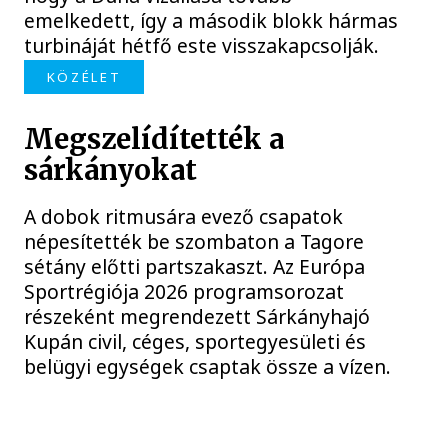
emelkedett, így a második blokk hármas
turbináját hétfő este visszakapcsolják.
KÖZÉLET
Megszelídítették a
sárkányokat
A dobok ritmusára evező csapatok
népesítették be szombaton a Tagore
sétány előtti partszakaszt. Az Európa
Sportrégiója 2026 programsorozat
részeként megrendezett Sárkányhajó
Kupán civil, céges, sportegyesületi és
belügyi egységek csaptak össze a vízen.