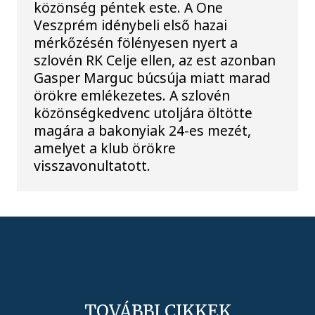
közönség péntek este. A One
Veszprém idénybeli első hazai
mérkőzésén fölényesen nyert a
szlovén RK Celje ellen, az est azonban
Gasper Marguc búcsúja miatt marad
örökre emlékezetes. A szlovén
közönségkedvenc utoljára öltötte
magára a bakonyiak 24-es mezét,
amelyet a klub örökre
visszavonultatott.
TOVÁBBI CIKKEK