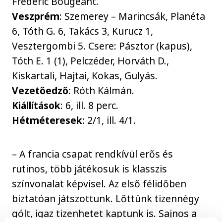
Frederic Bougeant.
Veszprém
: Szemerey – Marincsák, Planéta
6, Tóth G. 6, Takács 3, Kurucz 1,
Vesztergombi 5. Csere: Pásztor (kapus),
Tóth E. 1 (1), Pelczéder, Horváth D.,
Kiskartali, Hajtai, Kokas, Gulyás.
Vezetőedző
: Róth Kálmán.
Kiállítások
: 6, ill. 8 perc.
Hétméteresek
: 2/1, ill. 4/1.
– A francia csapat rendkívül erős és
rutinos, több játékosuk is klasszis
színvonalat képvisel. Az első félidőben
biztatóan játszottunk. Lőttünk tizennégy
gólt, igaz tizenhetet kaptunk is. Sajnos a