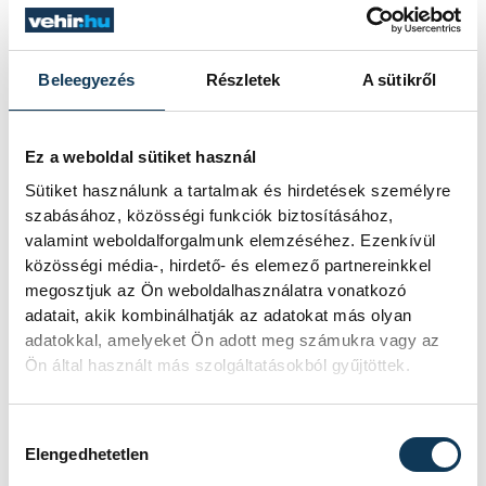
második félidőben kidomborodott a
nagyobb játékerő – fogalmazott
Róth
Kálmán
a veszprémiek honlapján. – Az
Beleegyezés
Részletek
A sütikről
ellenfél két sorral játszott, amikor pedig
lement két-három kulcsjátékosunk,
Ez a weboldal sütiket használ
azonnal megnőtt a különbség. Elfáradtak a
Sütiket használunk a tartalmak és hirdetések személyre
játékosaim. Az ellenfelünk bizonyította,
szabásához, közösségi funkciók biztosításához,
amire a felkészülés folyamán
valamint weboldalforgalmunk elemzéséhez. Ezenkívül
közösségi média-, hirdető- és elemező partnereinkkel
számítottunk. Nekünk nem ezeket a
megosztjuk az Ön weboldalhasználatra vonatkozó
mérkőzéseket kell megnyerni, viszont
adatait, akik kombinálhatják az adatokat más olyan
rengeteget kell belőlük tanulni – tette
adatokkal, amelyeket Ön adott meg számukra vagy az
Ön által használt más szolgáltatásokból gyűjtöttek.
hozzá a szakember.
Hozzájárulás kiválasztása
Elengedhetetlen
kézilabda