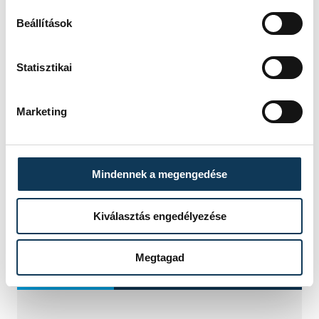
Beállítások
Statisztikai
SZERZŐ
vehir.hu
Marketing
Mindennek a megengedése
Kiválasztás engedélyezése
Megtagad
TOVÁBBI CIKKEK
KÉZILABDA