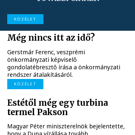
KÖZÉLET
Még nincs itt az idő?
Gerstmár Ferenc, veszprémi
önkormányzati képviselő
gondolatébresztő írása a önkormányzati
rendszer átalakításáról.
KÖZÉLET
Estétől még egy turbina
termel Pakson
Magyar Péter miniszterelnök bejelentette,
hogy a Duna vízállása tovább