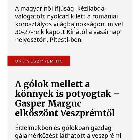
A magyar női ifjúsági kézilabda-
válogatott nyolcadik lett a romániai
korosztályos világbajnokságon, mivel
30-27-re kikapott Kínától a vasárnapi
helyosztón, Pitesti-ben.
ONE VESZPRÉM HC
A gólok mellett a
könnyek is potyogtak –
Gasper Marguc
elköszönt Veszprémtől
Érzelmekben és gólokban gazdag
gálamérkőzést láthatott a veszprémi