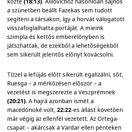
közte
(18:13)
. Alilovichoz hasonlóan sajnos
a szünetben beállt Fazekas sem tudott
segíteni a társakon, így a horvát válogatott
visszafoglalhatta portáját. A mieink
szimpla és kettős emberelőnyben is
játszhattak, de ezekből a lehetőségekből
sem sikerült jelentős előnyt kovácsolni.
Tízzel a lefújás előtt sikerült egalizálni, sőt,
Ruesga – a mérkőzésen először – a
vezetést is megszerezte a Veszprémnek
(20:21)
. A hajrá azonban ismét a
macedónoké volt,
22:22
-es állást követően
már végig az ellenfél vezetett. Az Ortega-
csapat – akárcsak a Vardar ellen pénteken