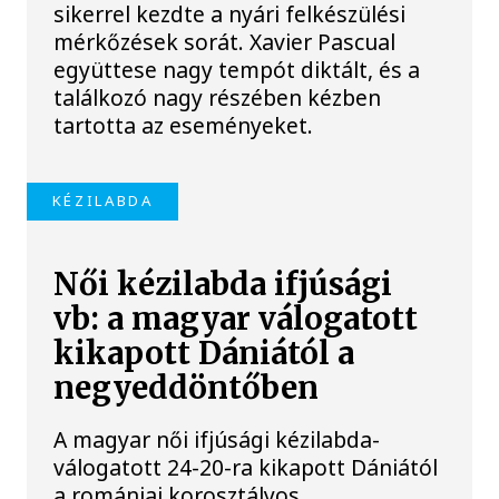
sikerrel kezdte a nyári felkészülési
mérkőzések sorát. Xavier Pascual
együttese nagy tempót diktált, és a
találkozó nagy részében kézben
tartotta az eseményeket.
KÉZILABDA
Női kézilabda ifjúsági
vb: a magyar válogatott
kikapott Dániától a
negyeddöntőben
A magyar női ifjúsági kézilabda-
válogatott 24-20-ra kikapott Dániától
a romániai korosztályos