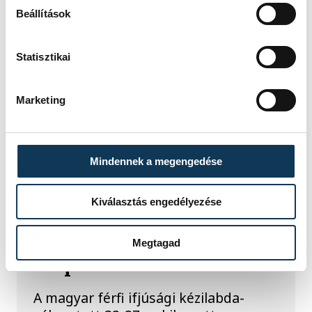
Beállítások
Statisztikai
Marketing
TOVÁBBI CIKKEK
KÉZILABDA
Mindennek a megengedése
Férfi kézilabda ifjúsági
Kiválasztás engedélyezése
Eb: nem jutott
elődöntőbe a magyar
Megtagad
csapat
A magyar férfi ifjúsági kézilabda-