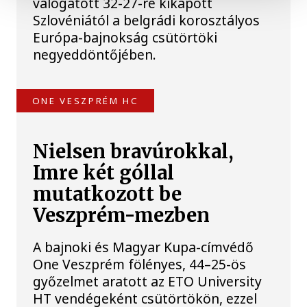
válogatott 32-27-re kikapott
Szlovéniától a belgrádi korosztályos
Európa-bajnokság csütörtöki
negyeddöntőjében.
ONE VESZPRÉM HC
Nielsen bravúrokkal,
Imre két góllal
mutatkozott be
Veszprém-mezben
A bajnoki és Magyar Kupa-címvédő
One Veszprém fölényes, 44–25-ös
győzelmet aratott az ETO University
HT vendégeként csütörtökön, ezzel