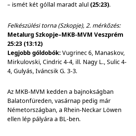
– ismét két góllal maradt alul
(25:23)
.
Felkészülési torna (Szkopje), 2. mérkőzés:
Metalurg Szkopje–MKB-MVM Veszprém
25:23 (13:12)
Legjobb góldobók:
Vugrinec 6, Manaskov,
Mirkulovski, Cindric 4-4, ill. Nagy L., Sulic 4-
4, Gulyás, Iváncsik G. 3-3.
Az MKB-MVM kedden a bajnokságban
Balatonfüreden, vasárnap pedig már
Németországban, a Rhein-Neckar Löwen
ellen lép pályára a BL-ben.