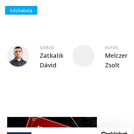
kézilabda
SZERZŐ
FOTÓS
Zatkalik
Melczer
Dávid
Zsolt