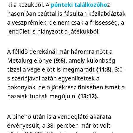
ki a kezükből. A
pénteki találkozóho
z
hasonlóan ezúttal is fásultan kézilabdáztak
a veszprémiek, de nem csak a frissesség, a
lendület is hiányzott a játékukból.
A félidő derekánál már háromra nőtt a
Metalurg előnye
(9:6)
, amely különbség
tízzel a vége előtt is megmaradt
(11:8)
. 3:0-
s szériájával aztán egyenlítettek a
bakonyiak, de a játékrész finisében ismét a
hazaiak tudtak megújulni
(13:12)
.
A pihenő után is a vendéglátó akarata
érvényesült, a 38. percben már öt volt