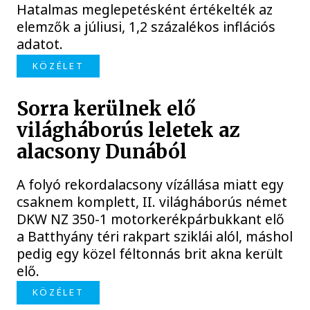
Hatalmas meglepetésként értékelték az
elemzők a júliusi, 1,2 százalékos inflációs
adatot.
KÖZÉLET
Sorra kerülnek elő
világháborús leletek az
alacsony Dunából
A folyó rekordalacsony vízállása miatt egy
csaknem komplett, II. világháborús német
DKW NZ 350-1 motorkerékpárbukkant elő
a Batthyány téri rakpart sziklái alól, máshol
pedig egy közel féltonnás brit akna került
elő.
KÖZÉLET