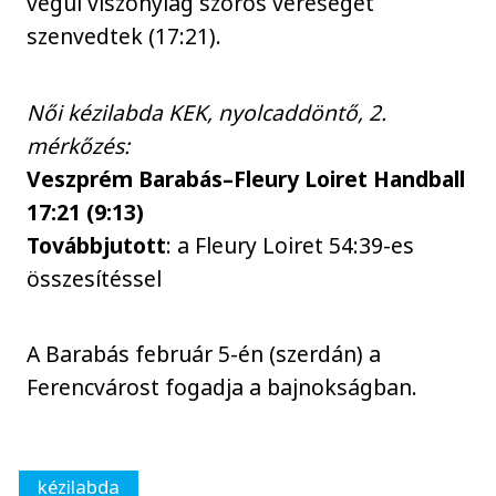
végül viszonylag szoros vereséget
szenvedtek (17:21).
Női kézilabda KEK, nyolcaddöntő, 2.
mérkőzés:
Veszprém Barabás–Fleury Loiret Handball
17:21 (9:13)
Továbbjutott
: a Fleury Loiret 54:39-es
összesítéssel
A Barabás február 5-én (szerdán) a
Ferencvárost fogadja a bajnokságban.
kézilabda