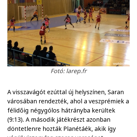
Fotó: larep.fr
A visszavágót ezúttal új helyszínen, Saran
városában rendezték, ahol a veszprémiek a
félidőig négygólos hátrányba kerültek
(9:13). A második játékrészt azonban
döntetlenre hozták Planétáék, akik így