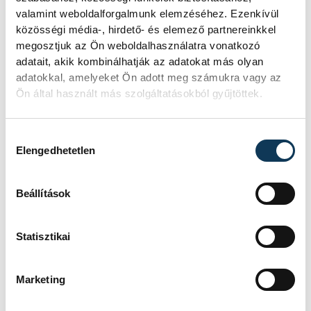
Férfi kézilabda ifjúsági
valamint weboldalforgalmunk elemzéséhez. Ezenkívül
közösségi média-, hirdető- és elemező partnereinkkel
Eb: hatodik lett a
megosztjuk az Ön weboldalhasználatra vonatkozó
magyar válogatott
adatait, akik kombinálhatják az adatokat más olyan
adatokkal, amelyeket Ön adott meg számukra vagy az
A magyar férfi ifjúsági kézilabda-
Ön által használt más szolgáltatásokból gyűjtöttek.
válogatott hatodik lett a belgrádi
korosztályos Európa-bajnokságon,
Hozzájárulás kiválasztása
mivel 35-31-re kikapott Izlandtól a
Elengedhetetlen
vasárnapi helyosztón.
Beállítások
KÉZILABDA
Statisztikai
Női kézilabda ifjúsági
vb: nyolcadik lett a
Marketing
magyar válogatott