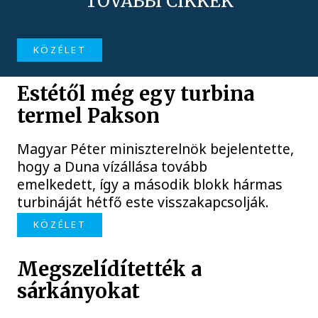
TOVÁBBI CIKKEK
KÖZÉLET
Estétől még egy turbina
termel Pakson
Magyar Péter miniszterelnök bejelentette,
hogy a Duna vízállása tovább
emelkedett, így a második blokk hármas
turbináját hétfő este visszakapcsolják.
KÖZÉLET
Megszelídítették a
sárkányokat