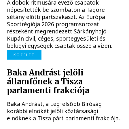
A dobok ritmusára evező csapatok
népesítették be szombaton a Tagore
sétány előtti partszakaszt. Az Európa
Sportrégiója 2026 programsorozat
részeként megrendezett Sárkányhajó
Kupán civil, céges, sportegyesületi és
belügyi egységek csaptak össze a vízen.
KÖZÉLET
Baka Andrást jelöli
államfőnek a Tisza
parlamenti frakciója
Baka Andrást, a Legfelsőbb Bíróság
korábbi elnökét jelöli köztársasági
elnöknek a Tisza párt parlamenti frakciója.