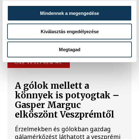
A magyar női ifjúsági kézilabda-
Mindennek a megengedése
válogatott nyolcadik lett a romániai
korosztályos világbajnokságon, mivel
Kiválasztás engedélyezése
30-27-re kikapott Kínától a vasárnapi
helyosztón, Pitesti-ben.
Megtagad
ONE VESZPRÉM HC
A gólok mellett a
könnyek is potyogtak –
Gasper Marguc
elköszönt Veszprémtől
Érzelmekben és gólokban gazdag
gálamérkőzést láthatott a veszprémi