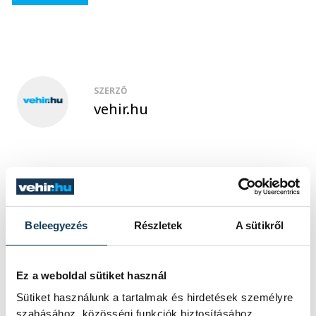
SZERZŐ
vehir.hu
Beleegyezés
Részletek
A sütikről
TOVÁBBI CIKKEK
Ez a weboldal sütiket használ
KÉZILABDA
Sütiket használunk a tartalmak és hirdetések személyre
szabásához, közösségi funkciók biztosításához,