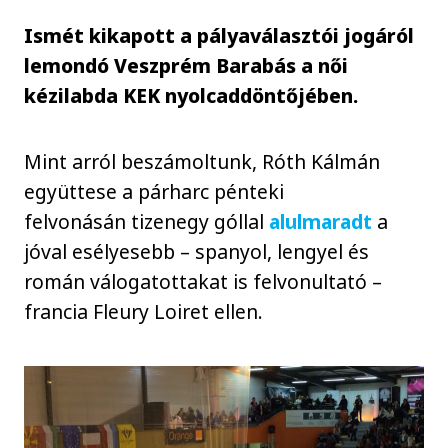
Ismét kikapott a pályaválasztói jogáról
lemondó Veszprém Barabás a női
kézilabda KEK nyolcaddöntőjében.
Mint arról beszámoltunk, Róth Kálmán
együttese a párharc pénteki
felvonásán tizenegy góllal
alulmaradt
a
jóval esélyesebb – spanyol, lengyel és
román válogatottakat is felvonultató –
francia Fleury Loiret ellen.