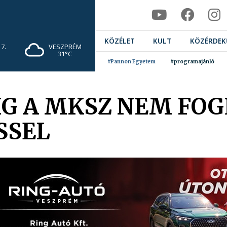
KÖZÉLET
KULT
KÖZÉRDEK
7.
VESZPRÉM
31°C
#Pannon Egyetem
#programajánló
G A MKSZ NEM FOG
SSEL