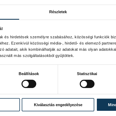
Részletek
ál
mak és hirdetések személyre szabásához, közösségi funkciók biz
hez. Ezenkívül közösségi média-, hirdető- és elemező partner
zó adatait, akik kombinálhatják az adatokat más olyan adatokka
sznált más szolgáltatásokból gyűjtöttek.
Beállítások
Statisztikai
Kiválasztás engedélyezése
Min