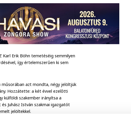
 Karl Erik Böhn temetéséig semmilyen
désével, így értelemszerűen ki sem
mű műsorában azt mondta, négy jelöltjük
ány. Hozzátette: a két évvel ezelőtti
 külföldi szakember irányítsa a
 és Juhász István szakmai igazgatót
melt jelöltekkel.
re a norvégiai Sandefjordban kerül sor