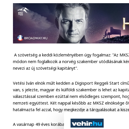
A szövetség a keddi közleményében úgy fogalmaz: "Az MKSZ
módon nem foglalkozik a norvég szakember utódlásának kér
nevezi az új szövetségi kapitányt".
Vetési Iván elnök múlt kedden a Digisport Reggeli Start cí
van, s jelezte, magyar és külföldi szakember is lehet az kapit
választással szemben ezúttal nem elsődleges szempont, hogy
nemzeti együttest. Két nappal később az MKSZ elnöksége őt
hatalmazta fel azzal, hogy megkezdje a tárgyalásokat a kisze
A vasárnap 49 éves korában elhunyt Karl Erik Böhn temetésé