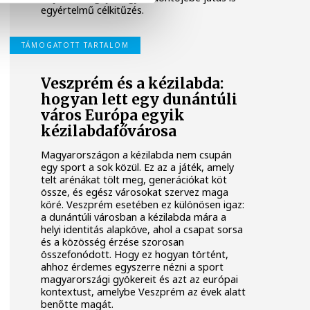
egyértelmű célkitűzés.
TÁMOGATOTT TARTALOM
Veszprém és a kézilabda:
hogyan lett egy dunántúli
város Európa egyik
kézilabdafővárosa
Magyarországon a kézilabda nem csupán
egy sport a sok közül. Ez az a játék, amely
telt arénákat tölt meg, generációkat köt
össze, és egész városokat szervez maga
köré. Veszprém esetében ez különösen igaz:
a dunántúli városban a kézilabda mára a
helyi identitás alapköve, ahol a csapat sorsa
és a közösség érzése szorosan
összefonódott. Hogy ez hogyan történt,
ahhoz érdemes egyszerre nézni a sport
magyarországi gyökereit és azt az európai
kontextust, amelybe Veszprém az évek alatt
benőtte magát.