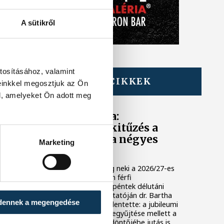
A sütikről
tosításához, valamint
TOVÁBBI CIKKEK
einkkel megosztjuk az Ön
ONE VESZPRÉM HC
l, amelyeket Ön adott meg
Dr. Bartha Csaba:
egyértelmű célkitűzés a
Bajnokok Ligája négyes
Marketing
döntője
Huszonkét játékossal vág neki a 2026/27-es
idénynek a One Veszprém férfi
kézilabdacsapata. A klub péntek délutáni
szezonnyitó sajtótájékoztatóján dr. Bartha
dennek a megengedése
Csaba vezérigazgató kijelentette: a jubileumi
idényben a hazai címek begyűjtése mellett a
Bajnokok Ligája négyes döntőjébe jutás is