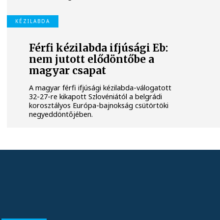
KÉZILABDA
Férfi kézilabda ifjúsági Eb:
nem jutott elődöntőbe a
magyar csapat
A magyar férfi ifjúsági kézilabda-válogatott
32-27-re kikapott Szlovéniától a belgrádi
korosztályos Európa-bajnokság csütörtöki
negyeddöntőjében.