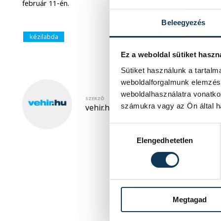
február 11-én.
Beleegyezés
kézilabda
Ez a weboldal sütiket haszn
Sütiket használunk a tartal
weboldalforgalmunk elemzésé
weboldalhasználatra vonatko
SZERZŐ
számukra vagy az Ön által ha
vehir.hu
Hozzájárulás kiválasztása
Elengedhetetlen
Megtagad