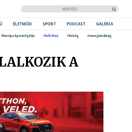
Ű
ÉLETMÓD
SPORT
PODCAST
GALÉRIA
#Európa Sportrégiója
#kék fény
#hőség
#energiaválság
LALKOZIK A