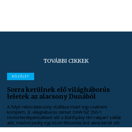
TOVÁBBI CIKKEK
KÖZÉLET
Sorra kerülnek elő világháborús
leletek az alacsony Dunából
A folyó rekordalacsony vízállása miatt egy csaknem
komplett, II. világháborús német DKW NZ 350-1
motorkerékpárbukkant elő a Batthyány téri rakpart sziklái
alól, máshol pedig egy közel féltonnás brit akna került elő.