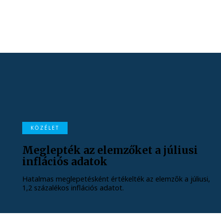
KÖZÉLET
Meglepték az elemzőket a júliusi
inflációs adatok
Hatalmas meglepetésként értékelték az elemzők a júliusi,
1,2 százalékos inflációs adatot.