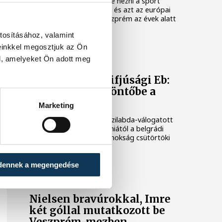
ahhoz érdemes egyszerre nézni a sport
magyarországi gyökereit és azt az európai
kontextust, amelybe Veszprém az évek alatt
benőtte magát.
tosításához, valamint
einkkel megosztjuk az Ön
KÉZILABDA
l, amelyeket Ön adott meg
Férfi kézilabda ifjúsági Eb:
nem jutott elődöntőbe a
magyar csapat
Marketing
A magyar férfi ifjúsági kézilabda-válogatott
32-27-re kikapott Szlovéniától a belgrádi
korosztályos Európa-bajnokság csütörtöki
negyeddöntőjében.
dennek a megengedése
ONE VESZPRÉM HC
Nielsen bravúrokkal, Imre
két góllal mutatkozott be