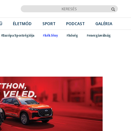
Ű
ÉLETMÓD
SPORT
PODCAST
GALÉRIA
#Európa Sportrégiója
#kék fény
#hőség
#energiaválság