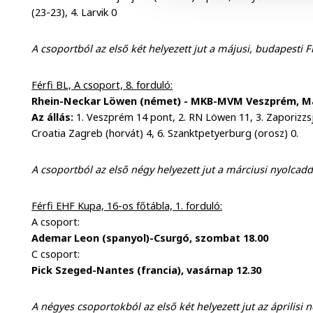
(23-23), 4. Larvik 0
A csoportból az első két helyezett jut a májusi, budapesti 
Férfi BL, A csoport, 8. forduló:
Rhein-Neckar Löwen (német) - MKB-MVM Veszprém, Ma
Az állás:
1. Veszprém 14 pont, 2. RN Löwen 11, 3. Zaporizzsja 
Croatia Zagreb (horvát) 4, 6. Szanktpetyerburg (orosz) 0.
A csoportból az első négy helyezett jut a márciusi nyolcad
Férfi EHF Kupa, 16-os főtábla, 1. forduló:
A csoport:
Ademar Leon (spanyol)-Csurgó, szombat 18.00
C csoport:
Pick Szeged-Nantes (francia), vasárnap 12.30
A négyes csoportokból az első két helyezett jut az áprilisi