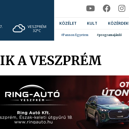
KÖZÉLET
KULT
KÖZÉRDEK
VESZPRÉM
7.
32°C
#Pannon Egyetem
#programajánló
IK A VESZPRÉM