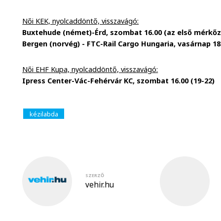
Női KEK, nyolcaddöntő, visszavágó:
Buxtehude (német)-Érd, szombat 16.00 (az első mérkőz
Bergen (norvég) - FTC-Rail Cargo Hungaria, vasárnap 18.
Női EHF Kupa, nyolcaddöntő, visszavágó:
Ipress Center-Vác-Fehérvár KC, szombat 16.00 (19-22)
kézilabda
SZERZŐ
vehir.hu