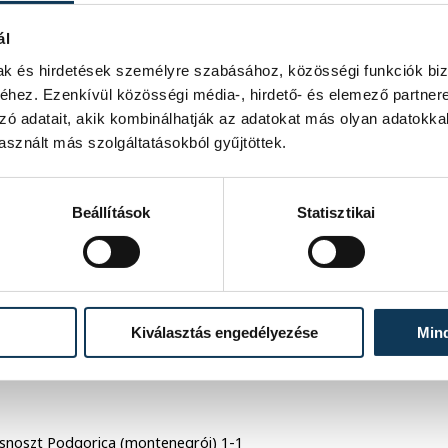
ál
atódnak a küzdelmek, a Pick Szeged a
mak és hirdetések személyre szabásához, közösségi funkciók biz
atran Presovval és a svéd
hez. Ezenkívül közösségi média-, hirdető- és elemező partner
ndége lesz, ebben a kvartettben
yesből a legjobb kettő jut tovább az
zó adatait, akik kombinálhatják az adatokat más olyan adatokka
szüksége, a Szeged ugyanakkor -
sznált más szolgáltatásokból gyűjtöttek.
Källmannal - esélyes a csoportjában.
Beállítások
Statisztikai
FTC tíz-, az Érd kilencgólos előnnyel
r egy hete három találattal bizonyult
Kiválasztás engedélyezése
Min
ucsnoszt Podgorica (montenegrói) 1-1