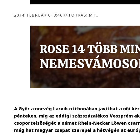
2014. FEBRUÁR 6. 8:46
//
FORRÁS: MTI
A Győr a norvég Larvik otthonában javíthat a női ké
pénteken, míg az eddigi százszázalékos Veszprém ak
csoportelsőségét a német Rhein-Neckar Löwen csarno
még hat magyar csapat szerepel a hétvégén az euró