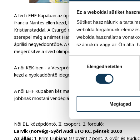
Ez a weboldal sütiket haszn
A férfi EHF Kupában az új rendszerben 16-os főtáblán folyt
Sütiket használunk a tartal
francia Nantes ellen kezd, később találkozik még a szlovák T
weboldalforgalmunk elemzésé
Kristianstaddal. A Csurgó először a spanyol Ademar León ve
szerepel még a német Hannover és a svéd Lugi HF. A két nég
weboldalhasználatra vonatko
áprilisi negyeddöntőbe. A Csurgónak ehhez bravúrra lenne 
számukra vagy az Ön által ha
megerősítve a svéd olimpiai ezüstérmes balszélsővel, Jonas 
Hozzájárulás kiválasztása
Elengedhetetlen
A női KEK-ben - a Veszprém múlt heti búcsúját követően - az 
kezd a nyolcaddöntő idegenbeli visszavágóján.
A női EHF Kupában két magyar csapat csap összes: a Fehérvá
jobbnak mostani vendéglátójánál, a Vácnál.
Megtagad
Női BL, középdöntő, II. csoport, 2. forduló:
Larvik (norvég)-Győri Audi ETO KC, péntek 20.00
Az állás:
1. Krim Ljubjana (szlovén) 2 pont, 2. Győr és Bud