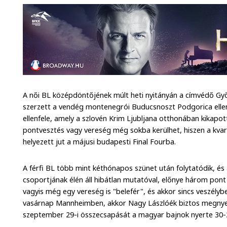
A női BL középdöntőjének múlt heti nyitányán a címvédő Győ
szerzett a vendég montenegrói Buducsnoszt Podgorica ellen.
ellenfele, amely a szlovén Krim Ljubljana otthonában kikapot
pontvesztés vagy vereség még sokba kerülhet, hiszen a kvar
helyezett jut a májusi budapesti Final Fourba.
A férfi BL több mint kéthónapos szünet után folytatódik, é
csoportjának élén áll hibátlan mutatóval, előnye három po
vagyis még egy vereség is "belefér", és akkor sincs veszélybe
vasárnap Mannheimben, akkor Nagy Lászlóék biztos megnyeri
szeptember 29-i összecsapását a magyar bajnok nyerte 30-