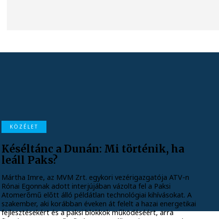
KÖZÉLET
Késéltánc a Dunán: Mi történik, ha
leáll Paks?
Mártha Imre, az MVM Zrt. egykori vezérigazgatója ATV-n
Rónai Egonnak adott interjújában vázolta fel a Paksi
Atomerőmű előtt álló példátlan technológiai kihívásokat. A
szakember, aki korábban éveken át felelt a hazai energetikai
fejlesztésekért és a paksi blokkok működéséért, arra