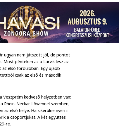
r ugyan nem játszott jól, de pontot
 Most pénteken az a Larvik lesz az
t az első fordulóban. Egy újabb
tettből csak az első és második
s a Veszprém kedvező helyzetben van:
nt a Rhein-Neckar Löwennel szemben,
n az első helye. Ha sikerülne nyerni
k a csoportjukat. A két együttes
29-re.