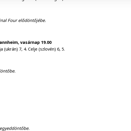
Final Four elődöntőjébe.
nnheim, vasárnap 19.00
(ukrán) 7, 4. Celje (szlovén) 6, 5.
döntőbe.
 negyeddöntőbe.