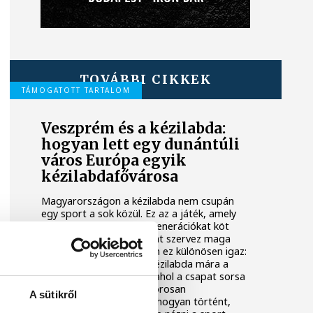
TOVÁBBI CIKKEK
TÁMOGATOTT TARTALOM
Veszprém és a kézilabda:
hogyan lett egy dunántúli
város Európa egyik
kézilabdafővárosa
Magyarországon a kézilabda nem csupán
egy sport a sok közül. Ez az a játék, amely
telt arénákat tölt meg, generációkat köt
össze, és egész városokat szervez maga
köré. Veszprém esetében ez különösen igaz:
a dunántúli városban a kézilabda mára a
helyi identitás alapköve, ahol a csapat sorsa
és a közösség érzése szorosan
A sütikről
összefonódott. Hogy ez hogyan történt,