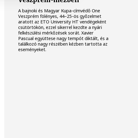
Veszprém-mezben
A bajnoki és Magyar Kupa-címvédő One
Veszprém fölényes, 44–25-ös győzelmet
aratott az ETO University HT vendégeként
csütörtökön, ezzel sikerrel kezdte a nyári
felkészülési mérkőzések sorát. Xavier
Pascual együttese nagy tempót diktált, és a
találkozó nagy részében kézben tartotta az
eseményeket.