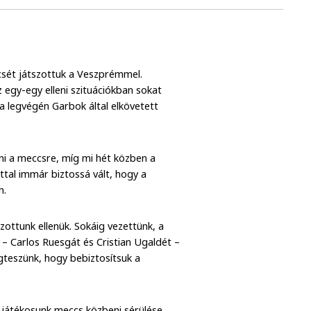
csét játszottuk a Veszprémmel.
z egy-egy elleni szituációkban sokat
a legvégén Garbok által elkövetett
ni a meccsre, míg mi hét közben a
tal immár biztossá vált, hogy a
n.
zottunk ellenük. Sokáig vezettünk, a
 – Carlos Ruesgát és Cristian Ugaldét –
gteszünk, hogy bebiztosítsuk a
 játékosunk meccs közbeni sérülése