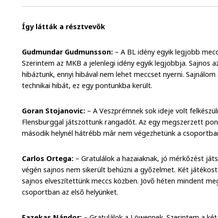
Így látták a résztvevők
Gudmundar Gudmunsson:
– A BL idény egyik legjobb mec
Szerintem az MKB a jelenlegi idény egyik legjobbja. Sajnos a
hibáztunk, ennyi hibával nem lehet meccset nyerni. Sajnálom 
technikai hibát, ez egy pontunkba került.
Goran Stojanovic:
– A Veszprémnek sok ideje volt felkészül
Flensburggal játszottunk rangadót. Az egy megszerzett pont
második helynél hátrébb már nem végezhetünk a csoportba
Carlos Ortega:
– Gratulálok a hazaiaknak, jó mérkőzést játs
végén sajnos nem sikerült behúzni a győzelmet. Két játékost
sajnos elveszítettünk meccs közben. Jövő héten mindent me
csoportban az első helyünket.
Fazekas Nándor:
– Gratulálok a Löwennek. Szerintem a két