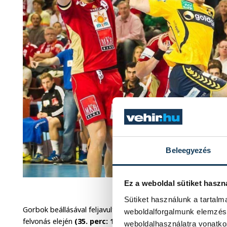
Beleegyezés
Alilovic védései is kellettek a
Ez a weboldal sütiket haszn
Sütiket használunk a tartal
Gorbok beállásával feljavult az „oroszlánok” támadójátéka, ak
weboldalforgalmunk elemzésé
felvonás elején
(35. perc: 14:15)
. Német egyenlítést követőe
weboldalhasználatra vonatko