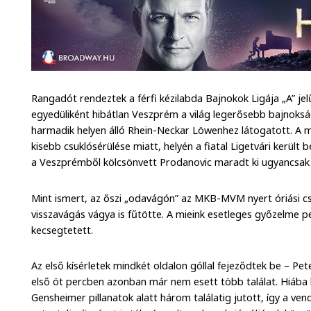
Rangadót rendeztek a férfi kézilabda Bajnokok Ligája „A” je
egyedüliként hibátlan Veszprém a világ legerősebb bajnok
harmadik helyen álló Rhein-Neckar Löwenhez látogatott. A m
kisebb csuklósérülése miatt, helyén a fiatal Ligetvári került
a Veszprémből kölcsönvett Prodanovic maradt ki ugyancsak 
Mint ismert, az őszi „odavágón” az MKB-MVM nyert óriási 
visszavágás vágya is fűtötte. A mieink esetleges győzelme 
kecsegtetett.
Az első kísérletek mindkét oldalon góllal fejeződtek be – P
első öt percben azonban már nem esett több találat. Hiába k
Gensheimer pillanatok alatt három találatig jutott, így a v