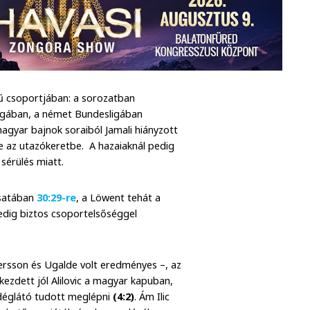
lű csoportjában: a sorozatban
ságában, a német Bundesligában
agyar bajnok soraiból Jamali hiányzott
 be az utazókeretbe. A hazaiaknál pedig
sérülés miatt.
csatában
30:29-re
, a Löwent tehát a
pedig biztos csoportelsőséggel
etersson és Ugalde volt eredményes –, az
ezdett jól Alilovic a magyar kapuban,
endéglátó tudott meglépni
(4:2)
. Ám Ilic