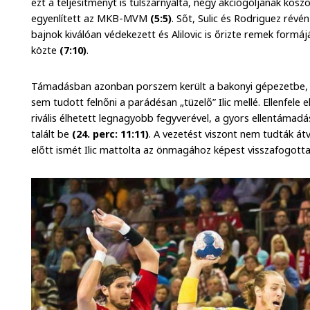
ezt a teljesítményt is túlszárnyalta, négy akciógóljának kö
egyenlített az MKB-MVM
(5:5)
. Sőt, Sulic és Rodriguez révén
bajnok kiválóan védekezett és Alilovic is őrizte remek form
közte
(7:10)
.
Támadásban azonban porszem került a bakonyi gépezetbe, 
sem tudott felnőni a parádésan „tüzelő” Ilic mellé. Ellenfel
rivális élhetett legnagyobb fegyverével, a gyors ellentáma
talált be
(24. perc: 11:11)
. A vezetést viszont nem tudták át
előtt ismét Ilic mattolta az önmagához képest visszafogotta