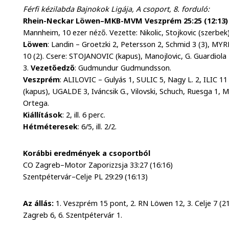
Férfi kézilabda Bajnokok Ligája, A csoport, 8. forduló:
Rhein-Neckar Löwen–MKB-MVM Veszprém 25:25 (12:13)
Mannheim, 10 ezer néző. Vezette: Nikolic, Stojkovic (szerbek)
Löwen
: Landin – Groetzki 2, Petersson 2, Schmid 3 (3), M
10 (2). Csere: STOJANOVIC (kapus), Manojlovic, G. Guardiola 
3.
Vezetőedző
: Gudmundur Gudmundsson.
Veszprém
: ALILOVIC – Gulyás 1, SULIC 5, Nagy L. 2, ILIC 11
(kapus), UGALDE 3, Iváncsik G., Vilovski, Schuch, Ruesga 1, M
Ortega.
Kiállítások
: 2, ill. 6 perc.
Hétméteresek
: 6/5, ill. 2/2.
Korábbi eredmények a csoportból
CO Zagreb–Motor Zaporizzsja 33:27 (16:16)
Szentpétervár–Celje PL 29:29 (16:13)
Az állás:
1. Veszprém 15 pont, 2. RN Löwen 12, 3. Celje 7 (21
Zagreb 6, 6. Szentpétervár 1.