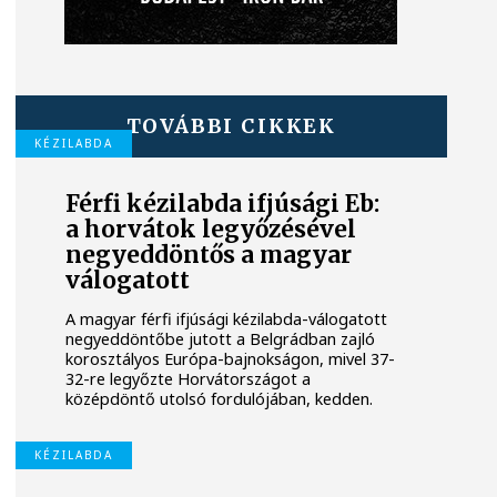
TOVÁBBI CIKKEK
KÉZILABDA
Férfi kézilabda ifjúsági Eb:
a horvátok legyőzésével
negyeddöntős a magyar
válogatott
A magyar férfi ifjúsági kézilabda-válogatott
negyeddöntőbe jutott a Belgrádban zajló
korosztályos Európa-bajnokságon, mivel 37-
32-re legyőzte Horvátországot a
középdöntő utolsó fordulójában, kedden.
KÉZILABDA