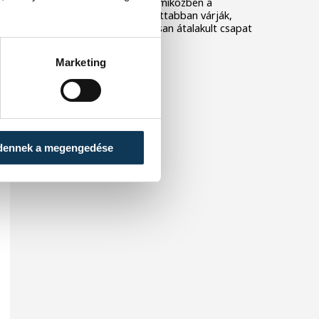
együtt dolgozik a keret, miközben a
szurkolók is egyre izgatottabban várják,
mire lesz képes az alaposan átalakult csapat
az előttünk álló idényben.
Marketing
dennek a megengedése