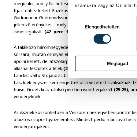
megújulni, amely Ilic hetesével, valamint Ugalde és Nagy a
számukra vagy az Ön által ha
Igaz, ehhez kellett Fazekas is, aki a padról beállva védte a
Gudmundur Gudmundsson időkérése után a Rhein-Neckar csi
Hozzájárulás kiválasztása
jellemző erényeket – mely egyetlen pillantra sem adta fel a
Elengedhetetlen
ismét egalizált
(42. perc: 19:19)
.
A találkozó háromnegyedénél – első és egyetlen hazai játék
sorsára, miután csúnyán elgázolta a felugró Ugaldét. A dere
ápolni kellett, de látszólag nem szenvedett súlyosabb sérülés
Megtagad
állásnál feszültek a felek
(23:23)
. Ilic továbbra is tarthatatla
Landint váltó Stojanovic brillírózott. Így a hajrában is fej-fe
Lászlóék egyszer sem engedték át a vezetést riválisuknak. I
finise, Groetzki az utolsó percben ismét egalizált
(25:25)
, am
vendégeknek.
Az iksznek köszönhetően a Veszprémnek egyetlen pontot kel
a biztos csoportgyőzelemhez. Mindezt pedig már jövő hét
vendéglátójaként.