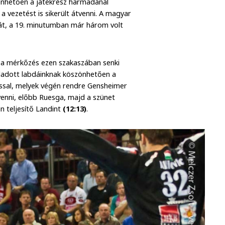
szönhetően a játékrész harmadánál
 a vezetést is sikerült átvenni. A magyar
áját, a 19. minutumban már három volt
a mérkőzés ezen szakaszában senki
e eladott labdáinknak köszönhetően a
dással, melyek végén rendre Gensheimer
venni, előbb Ruesga, majd a szünet
n teljesítő Landint
(12:13)
.