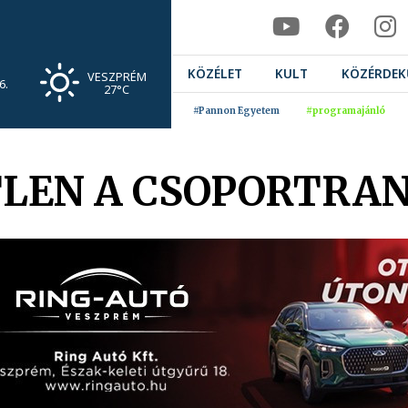
KÖZÉLET
KULT
KÖZÉRDEK
VESZPRÉM
6.
27°C
#Pannon Egyetem
#programajánló
TLEN A CSOPORTRA