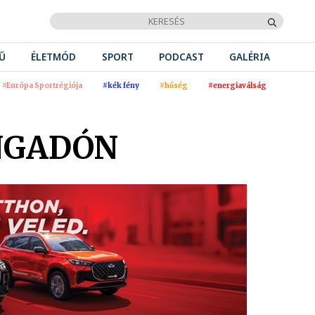
Ű
ÉLETMÓD
SPORT
PODCAST
GALÉRIA
#Európa Sportrégiója
#kék fény
#hőség
#energiaválság
NGADÓN