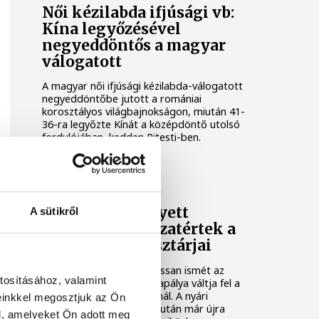
Női kézilabda ifjúsági vb:
Kína legyőzésével
negyeddöntős a magyar
válogatott
A magyar női ifjúsági kézilabda-válogatott
negyeddöntőbe jutott a romániai
korosztályos világbajnokságon, miután 41-
36-ra legyőzte Kínát a középdöntő utolsó
fordulójában, kedden Pitesti-ben.
KÉZILABDA
Tengerpart helyett
A sütikről
edzőterem: visszatértek a
One Veszprém sztárjai
A tengerparti pihenést lassan ismét az
tosításához, valamint
edzőterem és a kézilabdapálya váltja fel a
One Veszprém játékosainál. A nyári
einkkel megosztjuk az Ön
szabadság utolsó napjai után már újra
l, amelyeket Ön adott meg