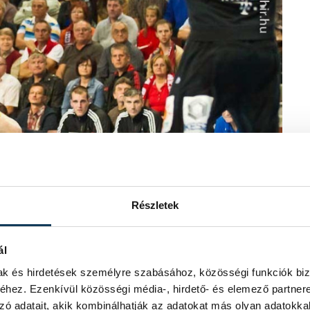
Részletek
 remek eredményhez (archív fotók)
ál
mak és hirdetések személyre szabásához, közösségi funkciók biz
i kétszer is betalált a második
hez. Ezenkívül közösségi média-, hirdető- és elemező partner
n ismét az Ortega-csapat tudott
zó adatait, akik kombinálhatják az adatokat más olyan adatokka