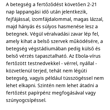
A betegség a fertőződést követően 2-21
nap lappangási idő után jelentkezik,
fejfájással, izomfájdalommal, magas lázzal,
majd hányás és súlyos hasmenése lesz a
betegnek. Végül véralvadási zavar lép fel,
amely kihat a belső szervek működésére, a
betegség végstádiumában pedig külső és
belső vérzés tapasztalható. Az Ebola-vírus
fertőzött testnedvekkel - vérrel, nyállal -
közvetlenül terjed, tehát nem légúti
betegség, vagyis például tüsszögéssel nem
lehet elkapni. Szintén nem lehet átadni a
fertőzést papírpénz megfogásával vagy
szúnyogcsípéssel.