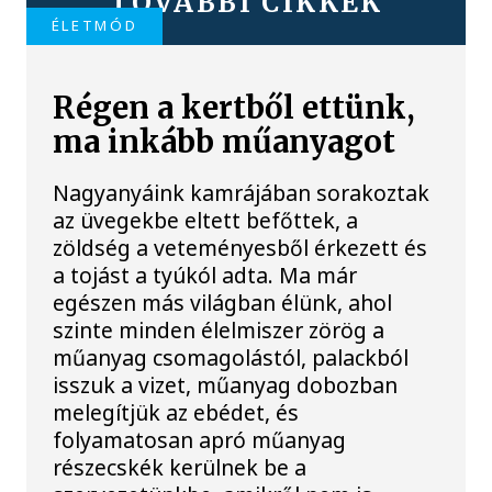
TOVÁBBI CIKKEK
ÉLETMÓD
Régen a kertből ettünk,
ma inkább műanyagot
Nagyanyáink kamrájában sorakoztak
az üvegekbe eltett befőttek, a
zöldség a veteményesből érkezett és
a tojást a tyúkól adta. Ma már
egészen más világban élünk, ahol
szinte minden élelmiszer zörög a
műanyag csomagolástól, palackból
isszuk a vizet, műanyag dobozban
melegítjük az ebédet, és
folyamatosan apró műanyag
részecskék kerülnek be a