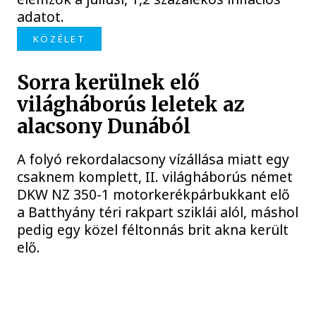
adatot.
KÖZÉLET
Sorra kerülnek elő
világháborús leletek az
alacsony Dunából
A folyó rekordalacsony vízállása miatt egy
csaknem komplett, II. világháborús német
DKW NZ 350-1 motorkerékpárbukkant elő
a Batthyány téri rakpart sziklái alól, máshol
pedig egy közel féltonnás brit akna került
elő.