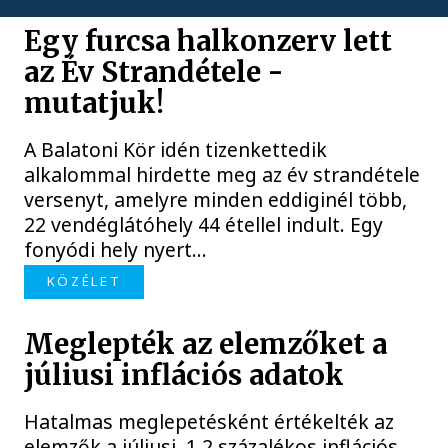
Egy furcsa halkonzerv lett
az Év Strandétele -
mutatjuk!
A Balatoni Kör idén tizenkettedik
alkalommal hirdette meg az év strandétele
versenyt, amelyre minden eddiginél több,
22 vendéglátóhely 44 étellel indult. Egy
fonyódi hely nyert...
KÖZÉLET
Meglepték az elemzőket a
júliusi inflációs adatok
Hatalmas meglepetésként értékelték az
elemzők a júliusi, 1,2 százalékos inflációs