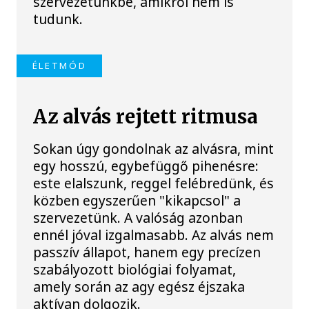
szervezetünkbe, amikről nem is
tudunk.
ÉLETMÓD
Az alvás rejtett ritmusa
Sokan úgy gondolnak az alvásra, mint
egy hosszú, egybefüggő pihenésre:
este elalszunk, reggel felébredünk, és
közben egyszerűen "kikapcsol" a
szervezetünk. A valóság azonban
ennél jóval izgalmasabb. Az alvás nem
passzív állapot, hanem egy precízen
szabályozott biológiai folyamat,
amely során az agy egész éjszaka
aktívan dolgozik.