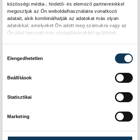
vehir.hu
közösségi média-, hirdető- és elemező partnereinkkel
megosztjuk az Ön weboldalhasználatra vonatkozó
adatait, akik kombinálhatják az adatokat más olyan
adatokkal, amelyeket Ön adott meg számukra vagy az
Ön által használt más szolgáltatásokból gyűjtöttek.
Hozzájárulás kiválasztása
Elengedhetetlen
Beállítások
Statisztikai
Marketing