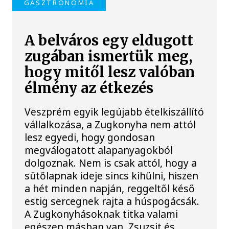
GASZTRONÓMIA
A belváros egy eldugott
zugában ismertük meg,
hogy mitől lesz valóban
élmény az étkezés
Veszprém egyik legújabb ételkiszállító
vállalkozása, a Zugkonyha nem attól
lesz egyedi, hogy gondosan
megválogatott alapanyagokból
dolgoznak. Nem is csak attól, hogy a
sütőlapnak ideje sincs kihűlni, hiszen
a hét minden napján, reggeltől késő
estig sercegnek rajta a húspogácsák.
A Zugkonyhásoknak titka valami
egészen másban van. Zsuzsit és