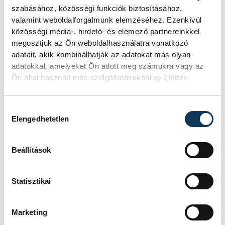
szabásához, közösségi funkciók biztosításához,
valamint weboldalforgalmunk elemzéséhez. Ezenkívül
PR cikk
közösségi média-, hirdető- és elemező partnereinkkel
megosztjuk az Ön weboldalhasználatra vonatkozó
adatait, akik kombinálhatják az adatokat más olyan
adatokkal, amelyeket Ön adott meg számukra vagy az
Ön által használt más szolgáltatásokból gyűjtöttek.
SZERZŐ
vehir.hu
Hozzájárulás kiválasztása
Elengedhetetlen
Beállítások
Statisztikai
Marketing