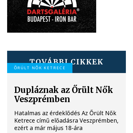
TOVÁBBI CIKKEK
ŐRÜLT NŐK KETRECE
Dupláznak az Őrült Nők
Veszprémben
Hatalmas az érdeklődés Az Őrült Nők
Ketrece című előadásra Veszprémben,
ezért a már május 18-ára