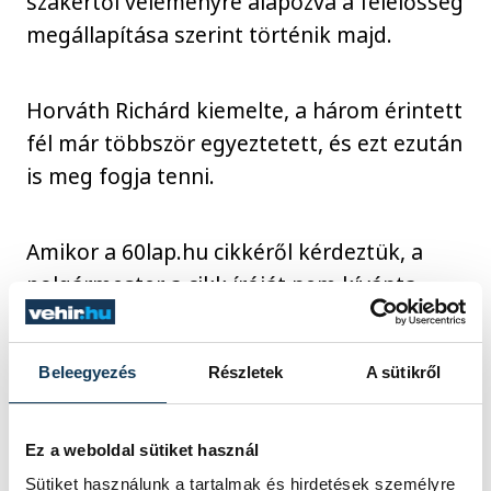
szakértői véleményre alapozva a felelősség
megállapítása szerint történik majd.
Horváth Richárd kiemelte, a három érintett
fél már többször egyeztetett, és ezt ezután
is meg fogja tenni.
Amikor a 60lap.hu cikkéről kérdeztük, a
polgármester a cikk íróját nem kívánta
minősíteni, azt viszont hangsúlyozta, hogy
sem a Bíró József által belekevert híd, sem
Beleegyezés
Részletek
A sütikről
a földút nem része a projektnek.
Ez a weboldal sütiket használ
(hevesihir.hu – Hegedűs Gergely)
Sütiket használunk a tartalmak és hirdetések személyre