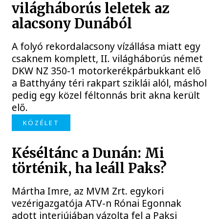
világháborús leletek az
alacsony Dunából
A folyó rekordalacsony vízállása miatt egy
csaknem komplett, II. világháborús német
DKW NZ 350-1 motorkerékpárbukkant elő
a Batthyány téri rakpart sziklái alól, máshol
pedig egy közel féltonnás brit akna került
elő.
KÖZÉLET
Késéltánc a Dunán: Mi
történik, ha leáll Paks?
Mártha Imre, az MVM Zrt. egykori
vezérigazgatója ATV-n Rónai Egonnak
adott interjújában vázolta fel a Paksi