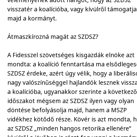
visszatér a koalícióba, vagy kívülről támogatja
majd a kormányt.
Átmaszkírozná magát az SZDSZ?
A Fidesszel szövetséges kisgazdák elnöke azt
mondta: a koalíció fenntartása ma elsődleges
SZDSZ érdeke, azért úgy vélik, hogy a liberáli
nagy valószínűséggel hajlandók lesznek vissz
a koalícióba, ugyanakkor szerinte a következ
időszakot mégsem az SZDSZ ilyen vagy olyan
döntése befolyásolja majd, hanem a MSZP
vidékhez kötődő része. Kövér is azt mondta, 
az SZDSZ „minden hangos retorika ellenére”