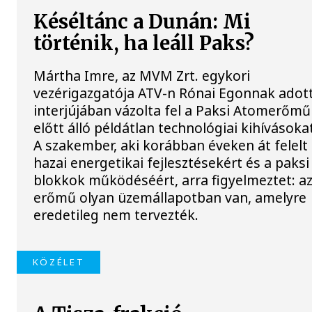
Késéltánc a Dunán: Mi
történik, ha leáll Paks?
Mártha Imre, az MVM Zrt. egykori
vezérigazgatója ATV-n Rónai Egonnak adot
interjújában vázolta fel a Paksi Atomerőmű
előtt álló példátlan technológiai kihívásoka
A szakember, aki korábban éveken át felelt
hazai energetikai fejlesztésekért és a paksi
blokkok működéséért, arra figyelmeztet: a
erőmű olyan üzemállapotban van, amelyre
eredetileg nem tervezték.
KÖZÉLET