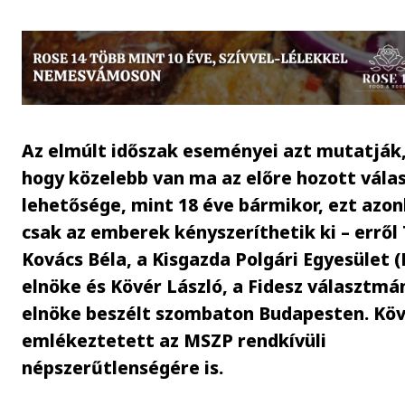
Az elmúlt időszak eseményei azt mutatják
hogy közelebb van ma az előre hozott vála
lehetősége, mint 18 éve bármikor, ezt azo
csak az emberek kényszeríthetik ki – erről 
Kovács Béla, a Kisgazda Polgári Egyesület (
elnöke és Kövér László, a Fidesz választmá
elnöke beszélt szombaton Budapesten. Kö
emlékeztetett az MSZP rendkívüli
népszerűtlenségére is.