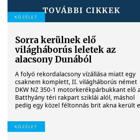
TOVÁBBI CIKKEK
KÖZÉLET
Sorra kerülnek elő
világháborús leletek az
alacsony Dunából
A folyó rekordalacsony vízállása miatt egy
csaknem komplett, II. világháborús német
DKW NZ 350-1 motorkerékpárbukkant elő 
Batthyány téri rakpart sziklái alól, máshol
pedig egy közel féltonnás brit akna került e
KÖZÉLET