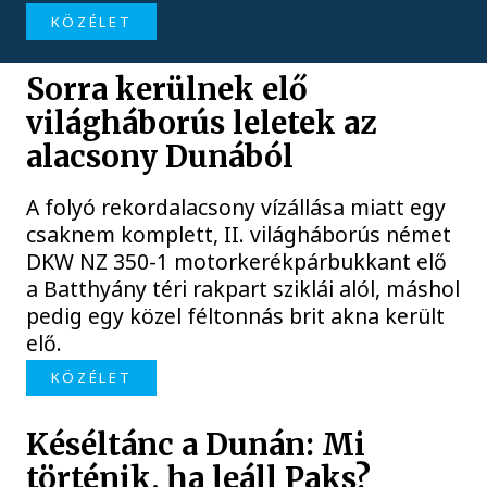
KÖZÉLET
Sorra kerülnek elő
világháborús leletek az
alacsony Dunából
A folyó rekordalacsony vízállása miatt egy
csaknem komplett, II. világháborús német
DKW NZ 350-1 motorkerékpárbukkant elő
a Batthyány téri rakpart sziklái alól, máshol
pedig egy közel féltonnás brit akna került
elő.
KÖZÉLET
Késéltánc a Dunán: Mi
történik, ha leáll Paks?