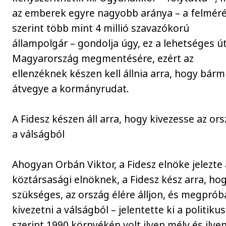
az emberek egyre nagyobb aránya – a felmér
szerint több mint 4 millió szavazókorú
állampolgár – gondolja úgy, ez a lehetséges ú
Magyarország megmentésére, ezért az
ellenzéknek készen kell állnia arra, hogy bárm
átvegye a kormányrudat.
A Fidesz készen áll arra, hogy kivezesse az or
a válságból
Ahogyan Orbán Viktor, a Fidesz elnöke jelezte 
köztársasági elnöknek, a Fidesz kész arra, ho
szükséges, az ország élére álljon, és megprób
kivezetni a válságból – jelentette ki a politikus
szerint 1990 környékén volt ilyen mély és ilye