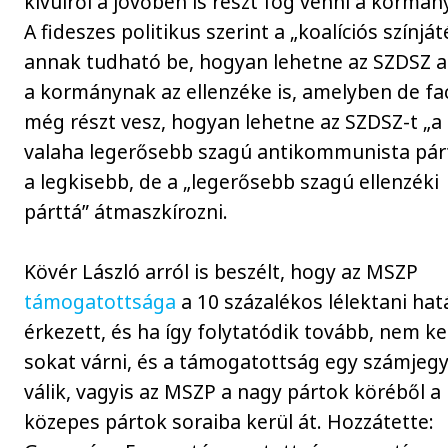
kívülről a jövőben is részt fog venni a kormán
A fideszes politikus szerint a „koalíciós színját
annak tudható be, hogyan lehetne az SZDSZ 
a kormánynak az ellenzéke is, amelyben de fa
még részt vesz, hogyan lehetne az SZDSZ-t „a
valaha legerősebb szagú antikommunista pár
a legkisebb, de a „legerősebb szagú ellenzéki
párttá” átmaszkírozni.
Kövér László arról is beszélt, hogy az MSZP
támogatottsága
a 10 százalékos lélektani ha
érkezett, és ha így folytatódik tovább, nem ke
sokat várni, és a támogatottság egy számjeg
válik, vagyis az MSZP a nagy pártok köréből a 
közepes pártok soraiba kerül át. Hozzátette: