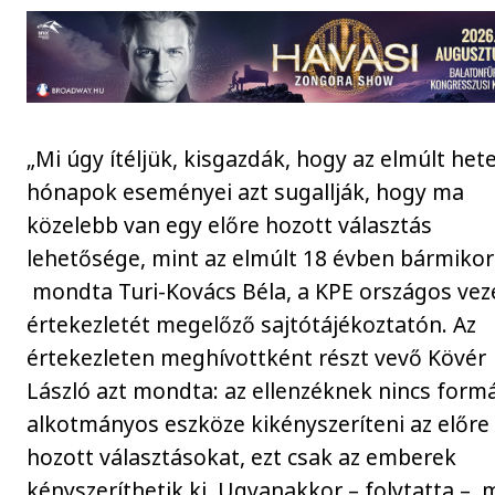
„Mi úgy ítéljük, kisgazdák, hogy az elmúlt het
hónapok eseményei azt sugallják, hogy ma
közelebb van egy előre hozott választás
lehetősége, mint az elmúlt 18 évben bármikor
mondta Turi-Kovács Béla, a KPE országos vez
értekezletét megelőző sajtótájékoztatón. Az
értekezleten meghívottként részt vevő Kövér
László azt mondta: az ellenzéknek nincs formá
alkotmányos eszköze kikényszeríteni az előre
hozott választásokat, ezt csak az emberek
kényszeríthetik ki. Ugyanakkor – folytatta –, 