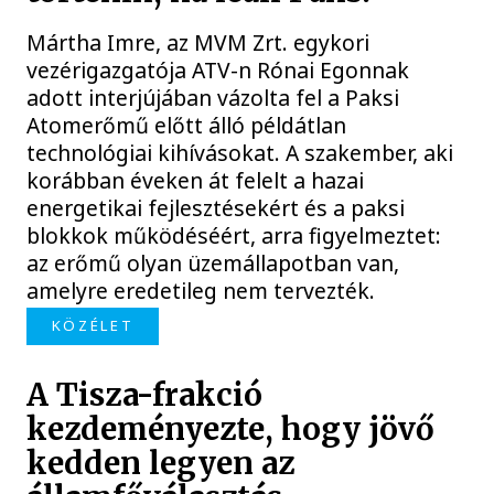
Mártha Imre, az MVM Zrt. egykori
vezérigazgatója ATV-n Rónai Egonnak
adott interjújában vázolta fel a Paksi
Atomerőmű előtt álló példátlan
technológiai kihívásokat. A szakember, aki
korábban éveken át felelt a hazai
energetikai fejlesztésekért és a paksi
blokkok működéséért, arra figyelmeztet:
az erőmű olyan üzemállapotban van,
amelyre eredetileg nem tervezték.
KÖZÉLET
A Tisza-frakció
kezdeményezte, hogy jövő
kedden legyen az