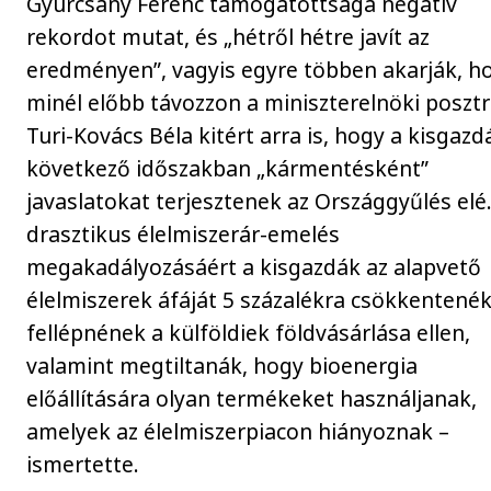
Gyurcsány Ferenc támogatottsága negatív
rekordot mutat, és „hétről hétre javít az
eredményen”, vagyis egyre többen akarják, h
minél előbb távozzon a miniszterelnöki posztr
Turi-Kovács Béla kitért arra is, hogy a kisgazd
következő időszakban „kármentésként”
javaslatokat terjesztenek az Országgyűlés elé.
drasztikus élelmiszerár-emelés
megakadályozásáért a kisgazdák az alapvető
élelmiszerek áfáját 5 százalékra csökkentenék
fellépnének a külföldiek földvásárlása ellen,
valamint megtiltanák, hogy bioenergia
előállítására olyan termékeket használjanak,
amelyek az élelmiszerpiacon hiányoznak –
ismertette.