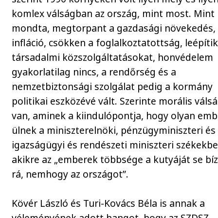
komlex válságban az ország, mint most. Mint
mondta, megtorpant a gazdasági növekedés, 
infláció, csökken a foglalkoztatottság, leépítik
társadalmi közszolgáltatásokat, honvédelem
gyakorlatilag nincs, a rendőrség és a
nemzetbiztonsági szolgálat pedig a kormány
politikai eszközévé vált. Szerinte morális válsá
van, aminek a kiindulópontja, hogy olyan em
ülnek a miniszterelnöki, pénzügyminiszteri és
igazságügyi és rendészeti miniszteri székekbe
akikre az „emberek többsége a kutyáját se bí
rá, nemhogy az országot”.
Kövér László és Turi-Kovács Béla is annak a
véleményének adott hangot, hogy az SZDSZ