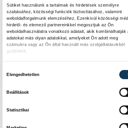
Sütiket használunk a tartalmak és hirdetések személyre
szabásához, közösségi funkciók biztosításához, valamint
weboldalforgalmunk elemzéséhez. Ezenkívül közösségi méd
SZERZŐ
hirdető- és elemező partnereinkkel megosztjuk az Ön
Beke G.
weboldalhasználatra vonatkozó adatait, akik kombinálhatják
adatokat más olyan adatokkal, amelyeket Ön adott meg
László
számukra vagy az Ön által használt más szolgáltatásokból
gyűjtöttek.
Hozzájárulás kiválasztása
Elengedhetetlen
Beállítások
Statisztikai
Marketing