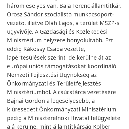
három esélyes van, Baja Ferenc államtitkár,
Orosz Sándor szocialista munkacsoport-
vezető, illetve Oláh Lajos, a terület MSZP-s
ügyvivője. A Gazdasági és Közlekedési
Minisztérium helyzete bonyolultabb. Ezt
eddig Kákossy Csaba vezette,
lapértesülések szerint ide kerülne át az
európai uniós támogatásokat koordináló
Nemzeti Fejlesztési Ügynökség az
Önkormányzati és Területfejlesztési
Minisztériumból. A csúcstárca vezetésére
Bajnai Gordon a legesélyesebb, a
kiüresedett Önkormányzati Minisztérium
pedig a Miniszterelnöki Hivatal felügyelete
alá kerülne, mint államtitkárság Kolber