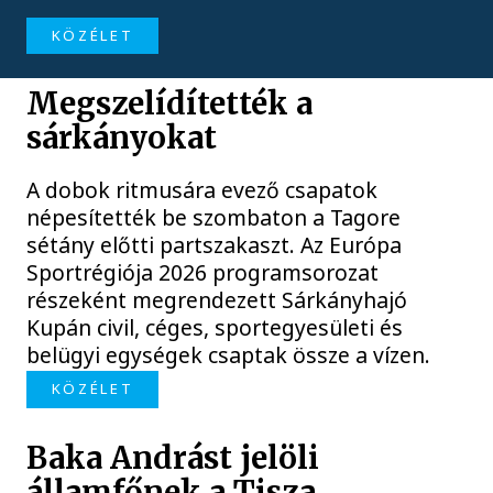
KÖZÉLET
Megszelídítették a
sárkányokat
A dobok ritmusára evező csapatok
népesítették be szombaton a Tagore
sétány előtti partszakaszt. Az Európa
Sportrégiója 2026 programsorozat
részeként megrendezett Sárkányhajó
Kupán civil, céges, sportegyesületi és
belügyi egységek csaptak össze a vízen.
KÖZÉLET
Baka Andrást jelöli
államfőnek a Tisza