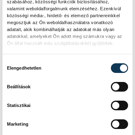
közélet
szabásához, közösségi funkciók biztosításához,
valamint weboldalforgalmunk elemzéséhez. Ezenkívül
közösségi média-, hirdető- és elemező partnereinkkel
megosztjuk az Ön weboldalhasználatra vonatkozó
adatait, akik kombinálhatják az adatokat más olyan
adatokkal, amelyeket Ön adott meg számukra vagy az
SZERZŐ
Ön által használt más szolgáltatásokból gyűjtöttek.
Beke G.
László
Hozzájárulás kiválasztása
Elengedhetetlen
Beállítások
Statisztikai
Marketing