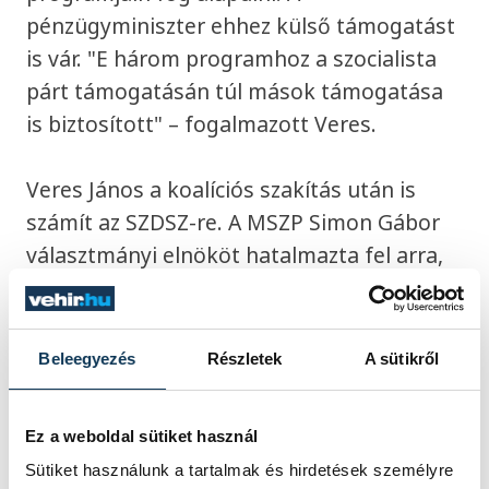
pénzügyminiszter ehhez külső támogatást
is vár. "E három programhoz a szocialista
párt támogatásán túl mások támogatása
is biztosított" – fogalmazott Veres.
Veres János a koalíciós szakítás után is
számít az SZDSZ-re. A MSZP Simon Gábor
választmányi elnököt hatalmazta fel arra,
hogy április 30. után is egyeztessen az
szabad demokratákkal az együttműködés
további formáiról.
Beleegyezés
Részletek
A sütikről
Ez a weboldal sütiket használ
Sütiket használunk a tartalmak és hirdetések személyre