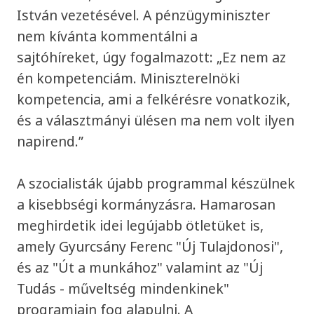
István vezetésével. A pénzügyminiszter
nem kívánta kommentálni a
sajtóhíreket, úgy fogalmazott: „Ez nem az
én kompetenciám. Miniszterelnöki
kompetencia, ami a felkérésre vonatkozik,
és a választmányi ülésen ma nem volt ilyen
napirend.”
A szocialisták újabb programmal készülnek
a kisebbségi kormányzásra. Hamarosan
meghirdetik idei legújabb ötletüket is,
amely Gyurcsány Ferenc "Új Tulajdonosi",
és az "Út a munkához" valamint az "Új
Tudás - műveltség mindenkinek"
programjain fog alapulni. A