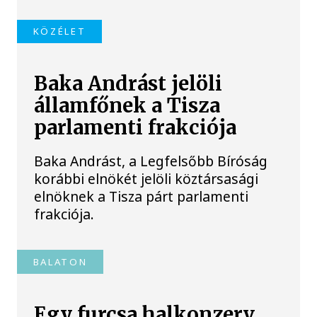
KÖZÉLET
Baka Andrást jelöli
államfőnek a Tisza
parlamenti frakciója
Baka Andrást, a Legfelsőbb Bíróság
korábbi elnökét jelöli köztársasági
elnöknek a Tisza párt parlamenti
frakciója.
BALATON
Egy furcsa halkonzerv