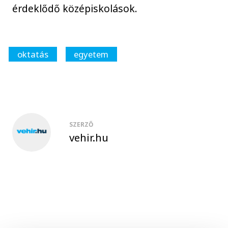
érdeklődő középiskolások.
oktatás
egyetem
SZERZŐ
vehir.hu