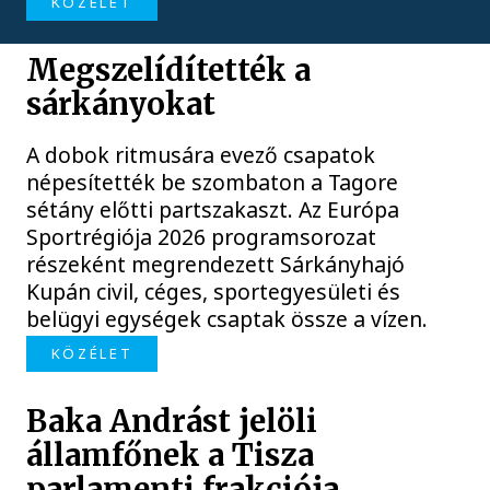
KÖZÉLET
Megszelídítették a
sárkányokat
A dobok ritmusára evező csapatok
népesítették be szombaton a Tagore
sétány előtti partszakaszt. Az Európa
Sportrégiója 2026 programsorozat
részeként megrendezett Sárkányhajó
Kupán civil, céges, sportegyesületi és
belügyi egységek csaptak össze a vízen.
KÖZÉLET
Baka Andrást jelöli
államfőnek a Tisza
parlamenti frakciója