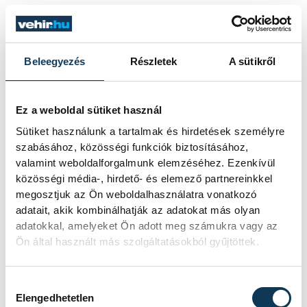
Beleegyezés
Részletek
A sütikről
Ez a weboldal sütiket használ
Sütiket használunk a tartalmak és hirdetések személyre
szabásához, közösségi funkciók biztosításához,
valamint weboldalforgalmunk elemzéséhez. Ezenkívül
közösségi média-, hirdető- és elemező partnereinkkel
megosztjuk az Ön weboldalhasználatra vonatkozó
adatait, akik kombinálhatják az adatokat más olyan
adatokkal, amelyeket Ön adott meg számukra vagy az
Ön által használt más szolgáltatásokból gyűjtöttek.
Hozzájárulás kiválasztása
Elengedhetetlen