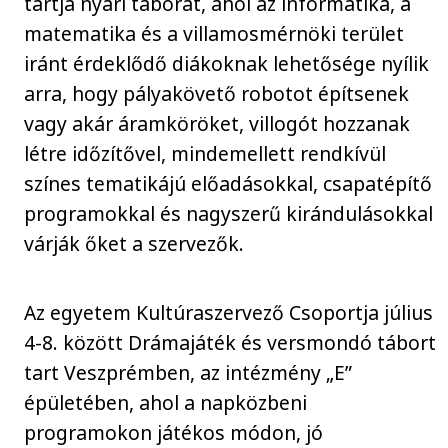
tartja nyári táborát, ahol az informatika, a
matematika és a villamosmérnöki terület
iránt érdeklődő diákoknak lehetősége nyílik
arra, hogy pályakövető robotot építsenek
vagy akár áramköröket, villogót hozzanak
létre időzítővel, mindemellett rendkívül
színes tematikájú előadásokkal, csapatépítő
programokkal és nagyszerű kirándulásokkal
várják őket a szervezők.
Az egyetem Kultúraszervező Csoportja július
4-8. között Drámajáték és versmondó tábort
tart Veszprémben, az intézmény „E”
épületében, ahol a napközbeni
programokon játékos módon, jó