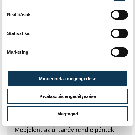
Beállítások
Statisztikai
Marketing
TOVÁBBI CIKKEK
Mindennek a megengedése
KÖZÉLET
Kiválasztás engedélyezése
Megjelent az új tanév
rendje
Megtagad
Megjelent az új tanév rendje péntek