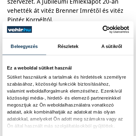
szervezet. A Jubileumi Emléklapot 20-an
vehették át vitéz Brenner Imrétől és vitéz
Pintér Kornéltól.
A Magyar Vidék Országos 56-os Szövetség
Beleegyezés
Részletek
A sütikről
ügyvezető elnökének, Brenner Imrének,
illetve a Magyar Vidék Országos 56-os
Szövetség országos elnökének Dömötör
Ez a weboldal sütiket használ
Zoltán alelnök a Jubileumi Érdemkereszt
Sütiket használunk a tartalmak és hirdetések személyre
szabásához, közösségi funkciók biztosításához,
kitüntetést nyújtotta át a 15 éves
valamint weboldalforgalmunk elemzéséhez. Ezenkívül
évforduló tiszteletére.
közösségi média-, hirdető- és elemező partnereinkkel
megosztjuk az Ön weboldalhasználatra vonatkozó
adatait, akik kombinálhatják az adatokat más olyan
adatokkal, amelyeket Ön adott meg számukra vagy az
közélet
Ön által használt más szolgáltatásokból gyűjtöttek.