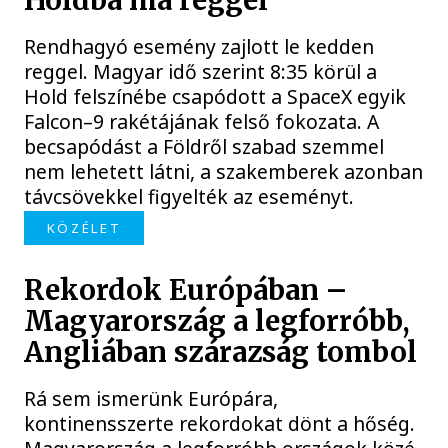
Holdba ma reggel
Rendhagyó esemény zajlott le kedden
reggel. Magyar idő szerint 8:35 körül a
Hold felszínébe csapódott a SpaceX egyik
Falcon–9 rakétájának felső fokozata. A
becsapódást a Földről szabad szemmel
nem lehetett látni, a szakemberek azonban
távcsövekkel figyelték az eseményt.
KÖZÉLET
Rekordok Európában –
Magyarország a legforróbb,
Angliában szárazság tombol
Rá sem ismerünk Európára,
kontinensszerte rekordokat dönt a hőség.