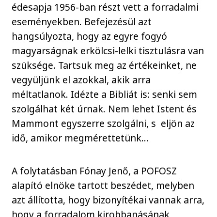
édesapja 1956-ban részt vett a forradalmi
eseményekben. Befejezésül azt
hangsúlyozta, hogy az egyre fogyó
magyarságnak erkölcsi-lelki tisztulásra van
szüksége. Tartsuk meg az értékeinket, ne
vegyüljünk el azokkal, akik arra
méltatlanok. Idézte a Bibliát is: senki sem
szolgálhat két úrnak. Nem lehet Istent és
Mammont egyszerre szolgálni, s
eljön az
idő, amikor megmérettetünk…
A folytatásban Fónay Jenő, a POFOSZ
alapító elnöke tartott beszédet, melyben
azt állította, hogy bizonyítékai vannak arra,
hogy a forradalom kirobbanásának