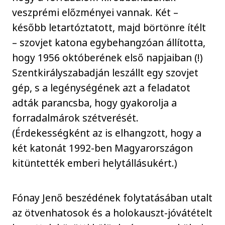
veszprémi előzményei vannak. Két –
később letartóztatott, majd börtönre ítélt
– szovjet katona egybehangzóan állította,
hogy 1956 októberének első napjaiban (!)
Szentkirályszabadján leszállt egy szovjet
gép, s a legénységének azt a feladatot
adták parancsba, hogy gyakorolja a
forradalmárok szétverését.
(Érdekességként az is elhangzott, hogy a
két katonát 1992-ben Magyarországon
kitüntették emberi helytállásukért.)
Fónay Jenő beszédének folytatásában utalt
az ötvenhatosok és a holokauszt-jóvátételt