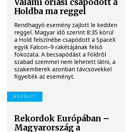
Valami óriási csapódott a
Holdba ma reggel
Rendhagyó esemény zajlott le kedden
reggel. Magyar idő szerint 8:35 körül
a Hold felszínébe csapódott a SpaceX
egyik Falcon–9 rakétájának felső
fokozata. A becsapódást a Földről
szabad szemmel nem lehetett látni, a
szakemberek azonban távcsövekkel
figyelték az eseményt.
KÖZÉLET
Rekordok Európában –
Magyarország a