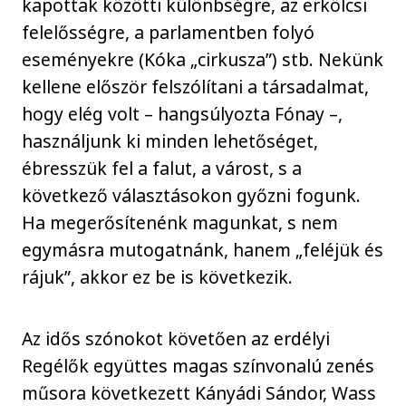
kapottak közötti különbségre, az erkölcsi
felelősségre, a parlamentben folyó
eseményekre (Kóka „cirkusza”) stb. Nekünk
kellene először felszólítani a társadalmat,
hogy elég volt – hangsúlyozta Fónay –,
használjunk ki minden lehetőséget,
ébresszük fel a falut, a várost, s a
következő választásokon győzni fogunk.
Ha megerősítenénk magunkat, s nem
egymásra mutogatnánk, hanem „feléjük és
rájuk”, akkor ez be is következik.
Az idős szónokot követően az erdélyi
Regélők együttes magas színvonalú zenés
műsora következett Kányádi Sándor, Wass