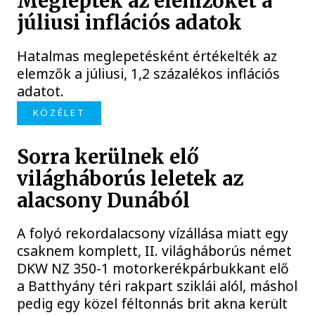
Meglepték az elemzőket a
júliusi inflációs adatok
Hatalmas meglepetésként értékelték az
elemzők a júliusi, 1,2 százalékos inflációs
adatot.
KÖZÉLET
Sorra kerülnek elő
világháborús leletek az
alacsony Dunából
A folyó rekordalacsony vízállása miatt egy
csaknem komplett, II. világháborús német
DKW NZ 350-1 motorkerékpárbukkant elő
a Batthyány téri rakpart sziklái alól, máshol
pedig egy közel féltonnás brit akna került