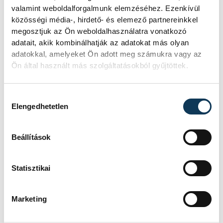
a NAV a Balatonnál
valamint weboldalforgalmunk elemzéséhez. Ezenkívül
közösségi média-, hirdető- és elemező partnereinkkel
A Nemzeti Adó- és Vámhivatal nyári
megosztjuk az Ön weboldalhasználatra vonatkozó
ellenőrzéssorozatában július
adatait, akik kombinálhatják az adatokat más olyan
óta Somogy, Veszprém és Zala
adatokkal, amelyeket Ön adott meg számukra vagy az
vármegyében vizsgálják a
Ön által használt más szolgáltatásokból gyűjtöttek.
legforgalmasabb nyári
szolgáltatókat, köztük a
Hozzájárulás kiválasztása
vendéglátóhelyeket, a sporteszköz-
Elengedhetetlen
kölcsönzőket és a taxisokat is.
Beállítások
KÖZÉRDEKŰ
Statisztikai
Ismét permetezik a
vadgesztenyefákat
Marketing
Veszprémben