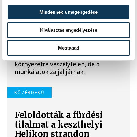
A VKSZ Zrt. tájékoztatása szerint
Mindennek a megengedése
augusztus 7. és 17. között
éjszakánként végzik a
Kiválasztás engedélyezése
vadgesztenyefák növényvédelmi
permetezését Veszprém
közterületein. A felhasznált szer az
Megtagad
emberre, az állatokra és a
környezetre veszélytelen, de a
munkálatok zajjal járnak.
KÖZÉRDEKŰ
Feloldották a fürdési
tilalmat a keszthelyi
Helikon strandon