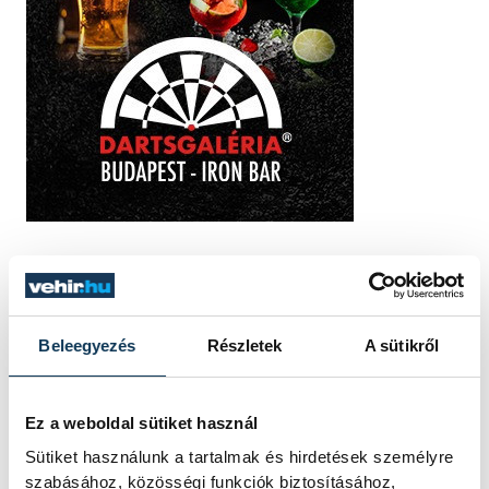
TOVÁBBI CIKKEK
Beleegyezés
Részletek
A sütikről
KÖZÉRDEKŰ
Rengeteg
Ez a weboldal sütiket használ
szabálytalanságot talált
Sütiket használunk a tartalmak és hirdetések személyre
szabásához, közösségi funkciók biztosításához,