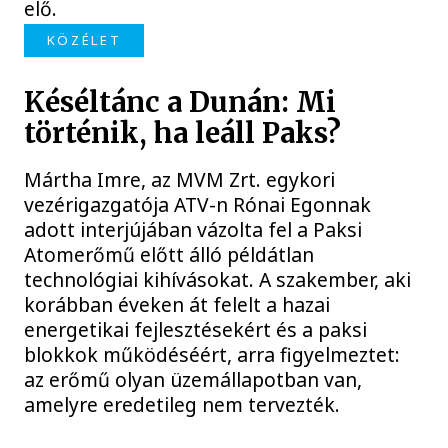
elő.
KÖZÉLET
Késéltánc a Dunán: Mi
történik, ha leáll Paks?
Mártha Imre, az MVM Zrt. egykori
vezérigazgatója ATV-n Rónai Egonnak
adott interjújában vázolta fel a Paksi
Atomerőmű előtt álló példátlan
technológiai kihívásokat. A szakember, aki
korábban éveken át felelt a hazai
energetikai fejlesztésekért és a paksi
blokkok működéséért, arra figyelmeztet:
az erőmű olyan üzemállapotban van,
amelyre eredetileg nem tervezték.