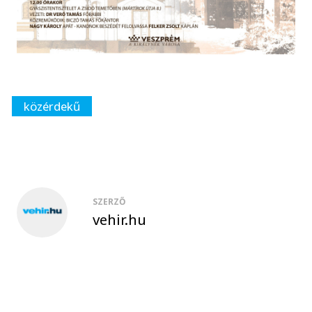
közérdekű
SZERZŐ
vehir.hu