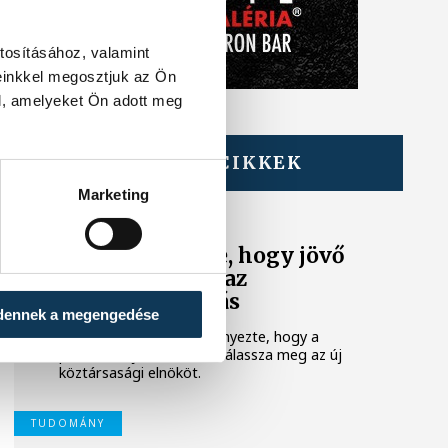
tosításához, valamint
einkkel megosztjuk az Ön
l, amelyeket Ön adott meg
TOVÁBBI CIKKEK
KÖZÉLET
Marketing
A Tisza-frakció
kezdeményezte, hogy jövő
kedden legyen az
államfőválasztás
dennek a megengedése
A Tisza-frakció kezdeményezte, hogy a
parlament jövő kedden válassza meg az új
köztársasági elnököt.
TUDOMÁNY