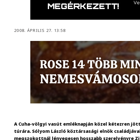
2008. ÁPRILIS 27. 13:58
A Cuha-völgyi vasút emléknapján közel kétezren jött
túrára. Sólyom László köztársasági elnök családjával,
megszokottnál lényegesen hosszabb szerelvényre Zir