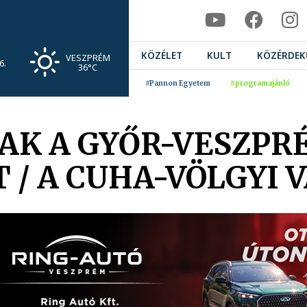
KÖZÉLET
KULT
KÖZÉRDEK
VESZPRÉM
6.
36°C
#Pannon Egyetem
#programajánló
AK A GYŐR-VESZP
/ A CUHA-VÖLGYI 