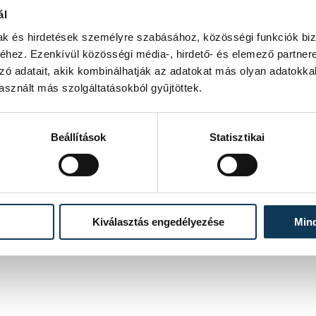
ál
mak és hirdetések személyre szabásához, közösségi funkciók biz
hez. Ezenkívül közösségi média-, hirdető- és elemező partner
zó adatait, akik kombinálhatják az adatokat más olyan adatokka
zefogásának köszönhető, hogy ez a vasútvonal lekerült a megszűnésre ítéltek listájáról. Már csak a
hozzá a Győr-Moson-Sopron megyei közgyűlés elnöke.
sznált más szolgáltatásokból gyűjtöttek.
Beállítások
Statisztikai
ák. Befejezésül leleplezték, az államfő pedig megkoszorúzta dr. Rómer Flóris és dr. Darnay-Darnyai Béla
Bakony felfedezésére.
Kiválasztás engedélyezése
Min