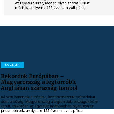
az Egyesült Királyságban olyan száraz júliust
mértek, amilyenre 155 éve nem volt példa.
KÖZÉLET
Rekordok Európában –
Magyarország a legforróbb,
Angliában szárazság tombol
Rá sem ismerünk Európára, kontinensszerte rekordokat
dönt a hőség. Magyarország a legforróbb országok közé
került, miközben az Egyesült Királyságban olyan száraz
júliust mértek, amilyenre 155 éve nem volt példa.