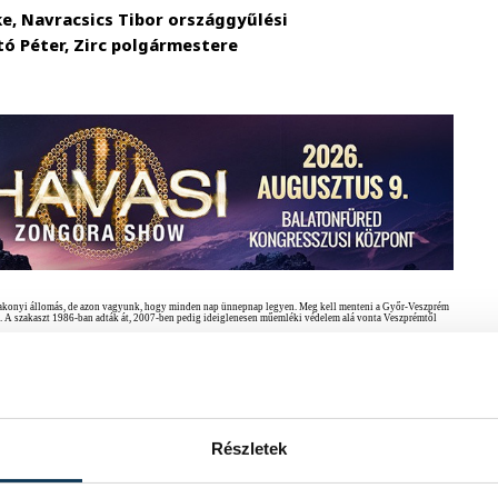
e, Navracsics Tibor országgyűlési
tó Péter, Zirc polgármestere
is bakonyi állomás, de azon vagyunk, hogy minden nap ünnepnap legyen. Meg kell menteni a Győr-Veszprém
ra. A szakaszt 1986-ban adták át, 2007-ben pedig ideiglenesen műemléki védelem alá vonta Veszprémtől
Részletek
ó, valamint az érintett megyék vezetői, dr. Szakács Imre (Győr-Moson-Sopron megye) és Talabér Márta.
Remélem és várom, hogy a sikeres mentőakciót követően a Magas-Bakonyt átszelő Cupa-patak mentén is
lturális Örökségvédelmi Hivatal és egyes szakminisztériumok támogatása. A Cuha-völgyi vasút
.