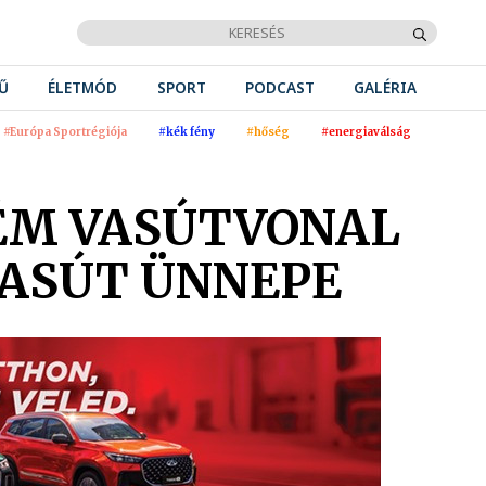
Ű
ÉLETMÓD
SPORT
PODCAST
GALÉRIA
#Európa Sportrégiója
#kék fény
#hőség
#energiaválság
RÉM VASÚTVONAL
VASÚT ÜNNEPE