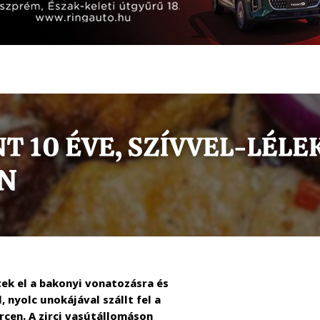
ek el a bakonyi vonatozásra és
 nyolc unokájával szállt fel a
cen. A zirci vasútállomáson