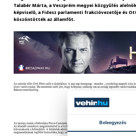
Talabér Márta, a Veszprém megyei közgyűlés alelnök
képviselő, a Fidesz parlamenti frakcióvezetője és Ot
köszöntötték az államfőt.
Az indulás előtt Ottó Péter szólt a túrázókhoz. A mai nap ünnepnap - mondta -, csordultig megtelt a k
közti vasútvonalat. Ma mindenki ezért jött, hogy kifejezze, szükség van az ország legszebb vasútvonalá
Bakonyszentlászlóig.
Beleegyezés
Az ünnepi utazás célállomása Porva-Csesznek volt, ahol a sínek mellett mondott köszöntőt Sólyom Lászl
Az államfő személyes megjelenésével is a Győr-Veszprém vasútvonal megtartása mellett demonstrált. "
kibontakozik a fellendülés. A feltételek adottak: megvan a helyi elszánás és összefogás, valamint a Ku
megmaradásának legfőbb biztosítéka, hogy szemünk a pályán legyen" - fogalmazott a köztársasági elnök