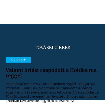
TOVÁBBI CIKKEK
TUDOMÁNY
Valami óriási csapódott a Holdba ma
reggel
Rendhagyó esemény zajlott le kedden reggel. Magyar idő
szerint 8:35 körül a Hold felszínébe csapódott a SpaceX
egyik Falcon–9 rakétájának felső fokozata. A becsapódást a
Földről szabad szemmel nem lehetett látni, a szakemberek
azonban távcsövekkel figyelték az eseményt.