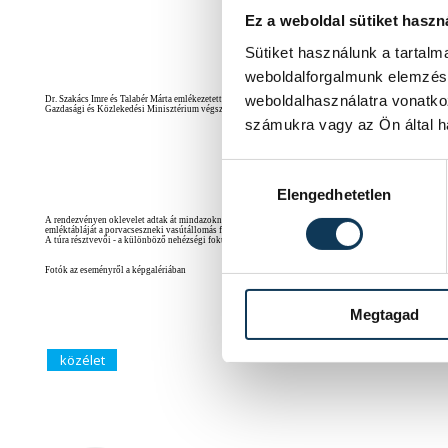
Ez a weboldal sütiket haszn
Sütiket használunk a tartal
weboldalforgalmunk elemzésé
weboldalhasználatra vonatko
Dr. Szakács Imre és Talabér Márta emlékezetettek arra, hogy a civil szervezetek és az önkormányzatok öss
Gazdasági és Közlekedési Minisztérium végszavára várnak, hogy kimondják, megmarad a vonal - tette 
számukra vagy az Ön által ha
Hozzájárulás kiválasztása
Elengedhetetlen
A rendezvényen oklevelet adtak át mindazoknak, akik a vasút megmetéséért folytatott mozgalmat támogatt
emléktábláját a porvacseszneki vasútállomás falán.
A túra résztvevői - a különböző nehézségi fokú és hosszúságú utakon - szakértő vezetőkkel elindultak a 
Fotók az eseményről a képgalériában
Megtagad
közélet