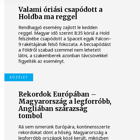
Valami óriási csapódott a
Holdba ma reggel
Rendhagyó esemény zajlott le kedden
reggel. Magyar idő szerint 8:35 körül a Hold
felszínébe csapódott a SpaceX egyik Falcon–
9 rakétájának felső fokozata. A becsapódást
a Földről szabad szemmel nem lehetett
látni, a szakemberek azonban távcsövekkel
figyelték az eseményt.
KÖZÉLET
Rekordok Európában –
Magyarország a legforróbb,
Angliában szárazság
tombol
Rá sem ismerünk Európára, kontinensszerte
rekordokat dönt a hőség. Magyarország a
legforróbb országok közé került, miközben