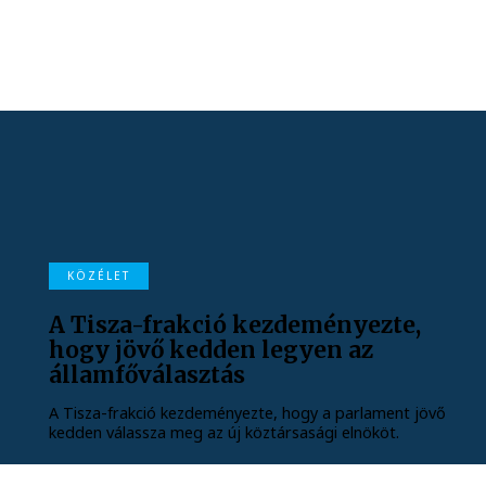
KÖZÉLET
A Tisza-frakció kezdeményezte,
hogy jövő kedden legyen az
államfőválasztás
A Tisza-frakció kezdeményezte, hogy a parlament jövő
kedden válassza meg az új köztársasági elnököt.