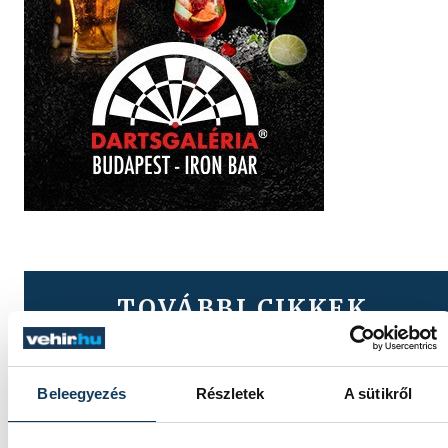
TOVÁBBI CIKKEK
KÖZÉLET
Beleegyezés
Részletek
A sütikről
Sorra kerülnek elő
világháborús leletek az