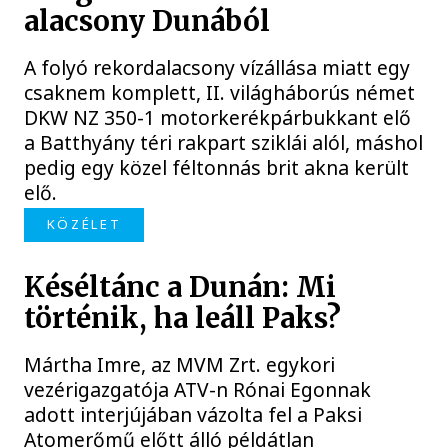
alacsony Dunából
A folyó rekordalacsony vízállása miatt egy
csaknem komplett, II. világháborús német
DKW NZ 350-1 motorkerékpárbukkant elő
a Batthyány téri rakpart sziklái alól, máshol
pedig egy közel féltonnás brit akna került
elő.
KÖZÉLET
Késéltánc a Dunán: Mi
történik, ha leáll Paks?
Mártha Imre, az MVM Zrt. egykori
vezérigazgatója ATV-n Rónai Egonnak
adott interjújában vázolta fel a Paksi
Atomerőmű előtt álló példátlan