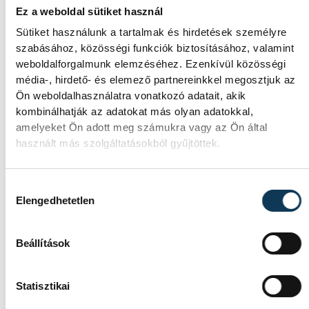
alacsony Dunából
Ez a weboldal sütiket használ
Sütiket használunk a tartalmak és hirdetések személyre
A folyó rekordalacsony vízállása miatt egy
szabásához, közösségi funkciók biztosításához, valamint
csaknem komplett, II. világháborús
weboldalforgalmunk elemzéséhez. Ezenkívül közösségi
német DKW NZ 350-1
média-, hirdető- és elemező partnereinkkel megosztjuk az
motorkerékpárbukkant elő a Batthyány
Ön weboldalhasználatra vonatkozó adatait, akik
téri rakpart sziklái alól, máshol pedig egy
kombinálhatják az adatokat más olyan adatokkal,
közel féltonnás brit akna került elő.
amelyeket Ön adott meg számukra vagy az Ön által
használt más szolgáltatásokból gyűjtöttek.
KÖZÉLET
Hozzájárulás kiválasztása
Elengedhetetlen
Késéltánc a Dunán: Mi
Beállítások
történik, ha leáll Paks?
Mártha Imre, az MVM Zrt. egykori
Statisztikai
vezérigazgatója ATV-n Rónai Egonnak