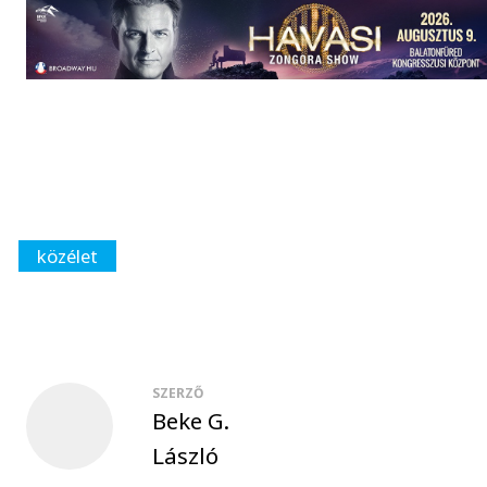
közélet
SZERZŐ
Beke G.
László