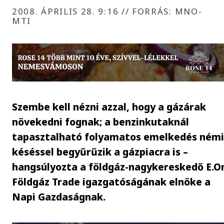
2008. ÁPRILIS 28. 9:16
//
FORRÁS: MNO-
MTI
Szembe kell nézni azzal, hogy a gázárak
növekedni fognak; a benzinkutaknál
tapasztalható folyamatos emelkedés ném
késéssel begyűrűzik a gázpiacra is –
hangsúlyozta a földgáz-nagykereskedő E.O
Földgáz Trade igazgatóságának elnöke a
Napi Gazdaságnak.