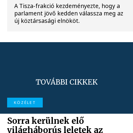
A Tisza-frakció kezdeményezte, hogy a
parlament jövő kedden válassza meg az
új köztársasági elnököt.
TOVÁBBI CIKKEK
KÖZÉLET
Sorra kerülnek elő
világháborús leletek az