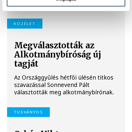
meg az új köztársasági elnököt.
KÖZÉLET
Megválasztották az
Alkotmánybíróság új
tagját
Az Országgyűlés hétfői ülésén titkos
szavazással Sonnevend Pált
választották meg alkotmánybírónak.
TUSVÁNYOS