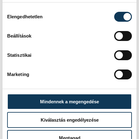
Hozzájárulás kiválasztása
Elengedhetetlen
Beállítások
TOVÁBBI CIKKEK
Statisztikai
KÖZÉLET
Marketing
A Tisza-frakció
kezdeményezte, hogy
jövő kedden legyen az
Mindennek a megengedése
államfőválasztás
Kiválasztás engedélyezése
A Tisza-frakció kezdeményezte, hogy
a parlament jövő kedden válassza
Megtagad