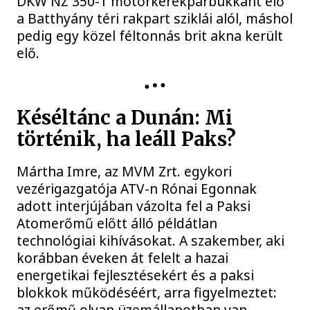
DKW NZ 350-1 motorkerékpárbukkant elő
a Batthyány téri rakpart sziklái alól, máshol
pedig egy közel féltonnás brit akna került
elő.
Késéltánc a Dunán: Mi
történik, ha leáll Paks?
Mártha Imre, az MVM Zrt. egykori
vezérigazgatója ATV-n Rónai Egonnak
adott interjújában vázolta fel a Paksi
Atomerőmű előtt álló példátlan
technológiai kihívásokat. A szakember, aki
korábban éveken át felelt a hazai
energetikai fejlesztésekért és a paksi
blokkok működéséért, arra figyelmeztet:
az erőmű olyan üzemállapotban van,