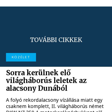
TOVÁBBI CIKKEK
KÖZÉLET
Sorra kerülnek elő
világháborús leletek az
alacsony Dunából
A folyó rekordalacsony vízállása miatt egy
csaknem komplett, II. világháborús német