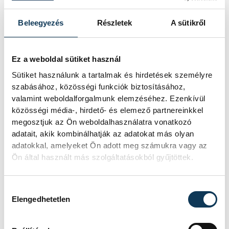
Beleegyezés
Részletek
A sütikről
Ez a weboldal sütiket használ
TOVÁBBI CIKKEK
Sütiket használunk a tartalmak és hirdetések személyre
KÖZÉLET
szabásához, közösségi funkciók biztosításához,
valamint weboldalforgalmunk elemzéséhez. Ezenkívül
közösségi média-, hirdető- és elemező partnereinkkel
Sorra kerülnek elő
megosztjuk az Ön weboldalhasználatra vonatkozó
világháborús leletek az
adatait, akik kombinálhatják az adatokat más olyan
adatokkal, amelyeket Ön adott meg számukra vagy az
alacsony Dunából
Ön által használt más szolgáltatásokból gyűjtöttek.
A folyó rekordalacsony vízállása miatt
egy csaknem komplett, II.
Hozzájárulás kiválasztása
Elengedhetetlen
világháborús német DKW NZ 350-1
motorkerékpárbukkant elő a
Batthyány téri rakpart sziklái alól,