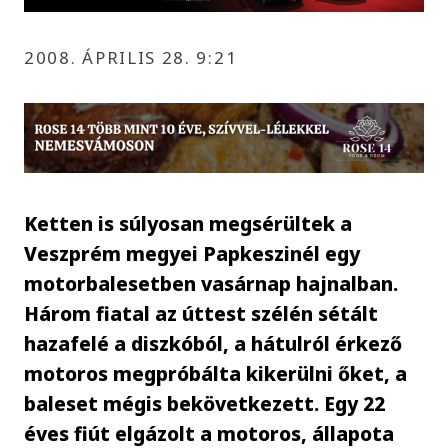
2008. ÁPRILIS 28. 9:21
Ketten is súlyosan megsérültek a
Veszprém megyei Papkeszinél egy
motorbalesetben vasárnap hajnalban.
Három fiatal az úttest szélén sétált
hazafelé a diszkóból, a hátulról érkező
motoros megpróbálta kikerülni őket, a
baleset mégis bekövetkezett. Egy 22
éves fiút elgázolt a motoros, állapota