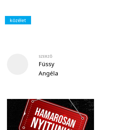
közélet
SZERZŐ
Füssy
Angéla