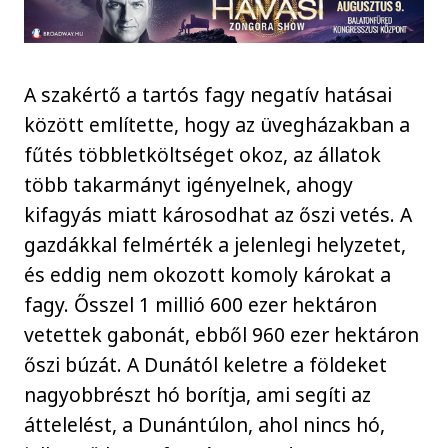
A szakértő a tartós fagy negatív hatásai
között említette, hogy az üvegházakban a
fűtés többletköltséget okoz, az állatok
több takarmányt igényelnek, ahogy
kifagyás miatt károsodhat az őszi vetés. A
gazdákkal felmérték a jelenlegi helyzetet,
és eddig nem okozott komoly károkat a
fagy. Ősszel 1 millió 600 ezer hektáron
vetettek gabonát, ebből 960 ezer hektáron
őszi búzát. A Dunától keletre a földeket
nagyobbrészt hó borítja, ami segíti az
áttelelést, a Dunántúlon, ahol nincs hó,