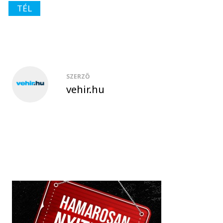
TÉL
SZERZŐ
vehir.hu