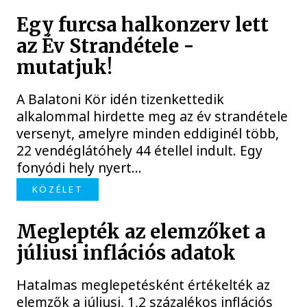
Egy furcsa halkonzerv lett
az Év Strandétele -
mutatjuk!
A Balatoni Kör idén tizenkettedik
alkalommal hirdette meg az év strandétele
versenyt, amelyre minden eddiginél több,
22 vendéglátóhely 44 étellel indult. Egy
fonyódi hely nyert...
KÖZÉLET
Meglepték az elemzőket a
júliusi inflációs adatok
Hatalmas meglepetésként értékelték az
elemzők a júliusi, 1,2 százalékos inflációs