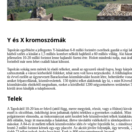
Y és X kromoszómák
Tapolcán egyébként a jellegzetes Y-házakban 6-8 millió forintért cserélnek gazdát a régi l
házból széles a kínálat a 1,5 milliós komfort nélküli hajléktól a 60 milliós villáig. Aki házat
jellemzően 10-20 millió forintot lenne hajlandó fizetni érte. Holott mindenki tudja, mai ár
forintból már nem lehet családi házat kihozni.
Tapolcán sokáig nem mértek ki eladó telkeket, annál az egyszerű oknál fogva, hogy kárpó
szétosztották a várost körbeölelő földeket, tehát nem volt hova terjeszkedni. A földtulajd
tíz évvel ezelőtt az úgynevezett Barackosban közműtársulást hozott létre, belterületbe vona
amiket felparcelláztak, közművesítettek. 150 építési telket alakítottak így ki, s mint Kövesd
közműtársulás elnökétől megtudtam, ezeket a körülbelül 1200 négyzetméteres területeket 5 
körüli áron kínálják a tulajdonosok.
Telek
A Tapolcától 10-20 km-re fekvő (attól függ, merre megyünk, rézsút, vagy a főúton) kis
ennél is olcsóbban, önköltségi áron juthatnak építési telekhez a gyermekes családok. Mint 
polgármester elmondta, az önkormányzat azért kezdett bele közművesített telkek kialakítá
déli oldalán, hogy itt marasztalja a fiatalokat, illetve távolabbi vidékekről is idetelepedésr
másokat. A 84-es út melletti telkek közművesítése idén év végére fejeződik be, s mindössz
bruttó 2 millió forintot kérnek egy-egy placcért. Az akciót jövőre folytatják, úgy tervezik
újabb 73 telket tudnak áruba bocsátani. Ezek is 800 négyzetméteresek lesznek.