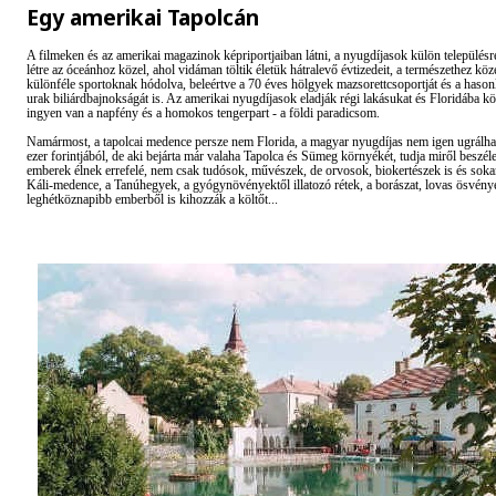
Egy amerikai Tapolcán
A filmeken és az amerikai magazinok képriportjaiban látni, a nyugdíjasok külön település
létre az óceánhoz közel, ahol vidáman töltik életük hátralevő évtizedeit, a természethez köz
különféle sportoknak hódolva, beleértve a 70 éves hölgyek mazsorettcsoportját és a haso
urak biliárdbajnokságát is. Az amerikai nyugdíjasok eladják régi lakásukat és Floridába kö
ingyen van a napfény és a homokos tengerpart - a földi paradicsom.
Namármost, a tapolcai medence persze nem Florida, a magyar nyugdíjas nem igen ugrálha
ezer forintjából, de aki bejárta már valaha Tapolca és Sümeg környékét, tudja miről beszél
emberek élnek errefelé, nem csak tudósok, művészek, de orvosok, biokertészek is és sok
Káli-medence, a Tanúhegyek, a gyógynövényektől illatozó rétek, a borászat, lovas ösvény
leghétköznapibb emberből is kihozzák a költőt...