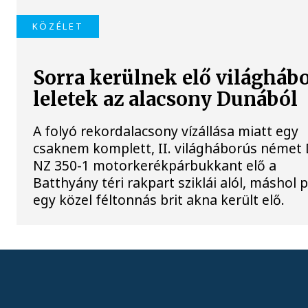
KÖZÉLET
Sorra kerülnek elő világháb
leletek az alacsony Dunából
A folyó rekordalacsony vízállása miatt egy
csaknem komplett, II. világháborús néme
NZ 350-1 motorkerékpárbukkant elő a
Batthyány téri rakpart sziklái alól, máshol 
egy közel féltonnás brit akna került elő.