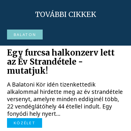
TOVÁBBI CIKKEK
BALATON
Egy furcsa halkonzerv lett
az Év Strandétele -
mutatjuk!
A Balatoni Kör idén tizenkettedik
alkalommal hirdette meg az év strandétele
versenyt, amelyre minden eddiginél több,
22 vendéglátóhely 44 étellel indult. Egy
fonyódi hely nyert...
KÖZÉLET