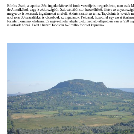
Böröcz Zsolt, a tapolcai Zéta ingatlanközvetítő iroda vezetője is megerősítette, nem csak 
de Amerikából, vagy Svédországból, Szlovákiából stb. hazaköltöző, illetve az anyaországb
magyarok is keresnek ingatlanokat errefelé. Akinél számít az ár, az Tapolcánál is tovább 
ahol akár 30 százalékkal is olcsóbbak az ingatlanok. Példának hozott fel egy uzsai ikerháza
forintért kínálnak eladásra, 55 négyzetméter alapterületű, lakható állapotban van és 950 né
is tartozik hozzá. Ezért a házért Tapolcán 6-7 millió forintot kapnának.