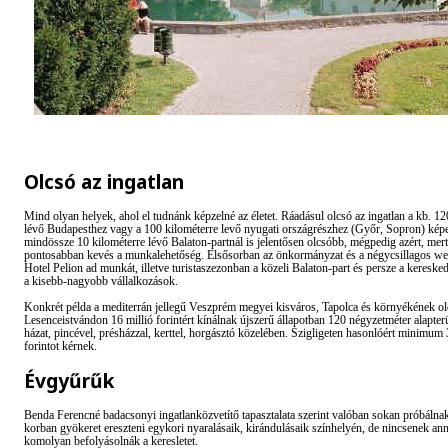
Olcsó az ingatlan
Mind olyan helyek, ahol el tudnánk képzelné az életet. Ráadásul olcsó az ingatlan a kb. 12
lévő Budapesthez vagy a 100 kilométerre levő nyugati országrészhez (Győr, Sopron) képe
mindössze 10 kilométerre lévő Balaton-partnál is jelentősen olcsóbb, mégpedig azért, mer
pontosabban kevés a munkalehetőség. Elsősorban az önkormányzat és a négycsillagos wel
Hotel Pelion ad munkát, illetve turistaszezonban a közeli Balaton-part és persze a kereske
a kisebb-nagyobb vállalkozások.
Konkrét példa a mediterrán jellegű Veszprém megyei kisváros, Tapolca és környékének ol
Lesenceistvándon 16 millió forintért kínálnak újszerű állapotban 120 négyzetméter alapterü
házat, pincével, présházzal, kerttel, horgásztó közelében. Szigligeten hasonlóért minimum 
forintot kérnek.
Évgyűrűk
Benda Ferencné badacsonyi ingatlanközvetítő tapasztalata szerint valóban sokan próbálna
korban gyökeret ereszteni egykori nyaralásaik, kirándulásaik színhelyén, de nincsenek an
komolyan befolyásolnák a keresletet.