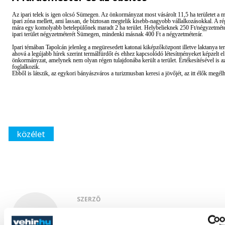
Az ipari telek is igen olcsó Sümegen. Az önkormányzat most vásárolt 11,5 ha területet a
ipari zóna mellett, ami lassan, de biztosan megtelik kisebb-nagyobb vállalkozásokkal. A rég
mára egy komolyabb betelepülőnek maradt 2 ha terület. Helybelieknek 250 Ft/négyzetméte
ipari terület négyzetméterét Sümegen, mindenki másnak 400 Ft a négyzetméterár.
Ipari témában Tapolcán jelenleg a megüresedett katonai kiképzőközpont illetve laktanya terü
ahová a legújabb hírek szerint termálfürdőt és ehhez kapcsolódó létesítményeket képzelt el
önkormányzat, amelynek nem olyan régen tulajdonába került a terület. Értékesítésével is 
foglalkozik.
Ebből is látszik, az egykori bányászváros a turizmusban keresi a jövőjét, az itt élők megélh
közélet
SZERZŐ
Füssy