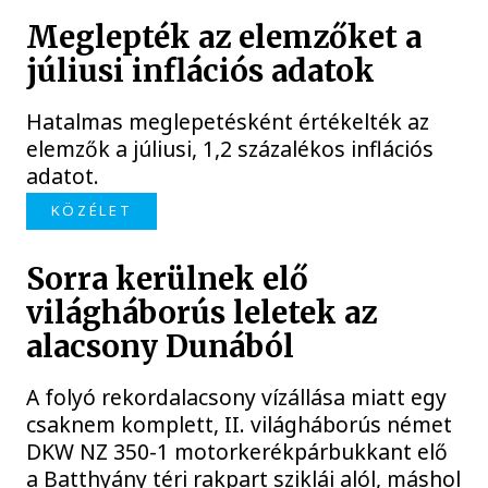
Meglepték az elemzőket a
júliusi inflációs adatok
Hatalmas meglepetésként értékelték az
elemzők a júliusi, 1,2 százalékos inflációs
adatot.
KÖZÉLET
Sorra kerülnek elő
világháborús leletek az
alacsony Dunából
A folyó rekordalacsony vízállása miatt egy
csaknem komplett, II. világháborús német
DKW NZ 350-1 motorkerékpárbukkant elő
a Batthyány téri rakpart sziklái alól, máshol