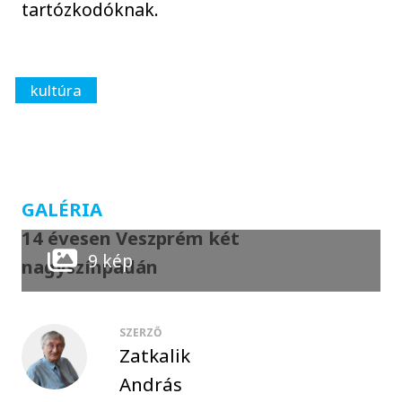
tartózkodóknak.
kultúra
GALÉRIA
14 évesen Veszprém két
9 kép
nagyszínpadán
SZERZŐ
Zatkalik
András