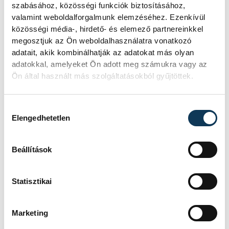
szabásához, közösségi funkciók biztosításához,
- Az almádi két tannyelvű gimnáziumba
valamint weboldalforgalmunk elemzéséhez. Ezenkívül
vettek fel. Azért jelentkeztem oda, mert
közösségi média-, hirdető- és elemező partnereinkkel
egy biztos nyelvismeret nagyon sokat
megosztjuk az Ön weboldalhasználatra vonatkozó
adatait, akik kombinálhatják az adatokat más olyan
jelent ma. Annak birtokában aztán
adatokkal, amelyeket Ön adott meg számukra vagy az
természetesen a nagy álom, a
Ön által használt más szolgáltatásokból gyűjtöttek.
színművészeti a cél.
Hozzájárulás kiválasztása
Elengedhetetlen
- Példaképek?
- Sokan vannak: Módri Györgyi, Kovács
Beállítások
Ágnes Magdolna, Oravecz Edit, Udvaros
Dorottya, Mia Farrow.
Statisztikai
- Kaland, sztori?
Marketing
- Kezdjük a rosszabbal. Egyszer 38 fokos