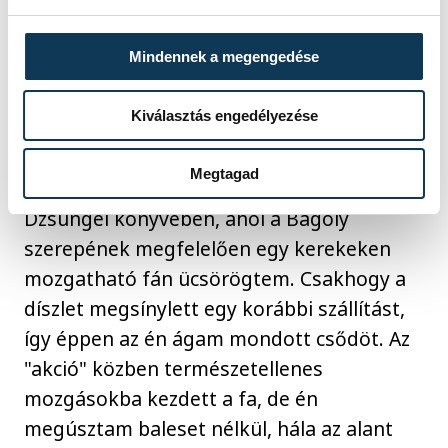
lázzal kellett egy monológot elmondanom.
A vége felé éreztem, hogy belegabalyodok.
Mindennek a megengedése
Elővettem nyolcéves korom eszköztárából
a hatásszünetet, s elindultam a súgólyuk
Kiválasztás engedélyezése
felé, ahonnan már jött is a megváltást
jelentő segélyszó. Mindebből a közönség
Megtagad
semmit sem vett észre. Nem úgy, mint a
Dzsungel könyvében, ahol a Bagoly
szerepének megfelelően egy kerekeken
mozgatható fán ücsörögtem. Csakhogy a
díszlet megsínylett egy korábbi szállítást,
így éppen az én ágam mondott csődöt. Az
"akció" közben természetellenes
mozgásokba kezdett a fa, de én
megúsztam baleset nélkül, hála az alant