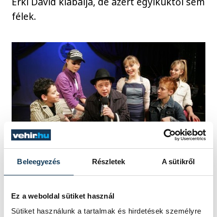
Erki Dávid kiabálja, de azért egyiküktől sem
félek.
Beleegyezés
Részletek
A sütikről
- Hogyan tovább, hisz rövidesen kikerülsz
Ez a weboldal sütiket használ
az iskolapadból?
Sütiket használunk a tartalmak és hirdetések személyre