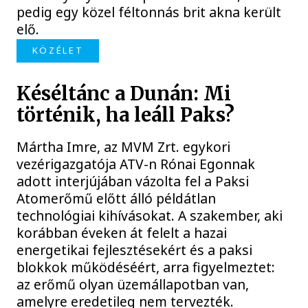
pedig egy közel féltonnás brit akna került
elő.
KÖZÉLET
Késéltánc a Dunán: Mi
történik, ha leáll Paks?
Mártha Imre, az MVM Zrt. egykori
vezérigazgatója ATV-n Rónai Egonnak
adott interjújában vázolta fel a Paksi
Atomerőmű előtt álló példátlan
technológiai kihívásokat. A szakember, aki
korábban éveken át felelt a hazai
energetikai fejlesztésekért és a paksi
blokkok működéséért, arra figyelmeztet:
az erőmű olyan üzemállapotban van,
amelyre eredetileg nem tervezték.