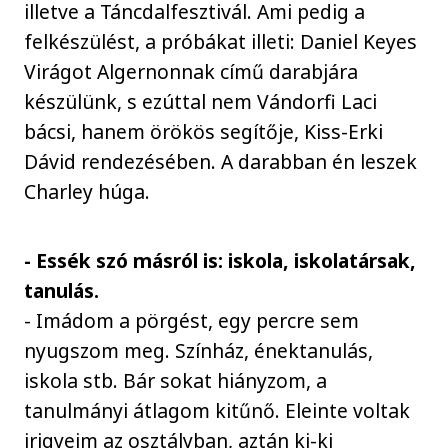
illetve a Táncdalfesztivál. Ami pedig a
felkészülést, a próbákat illeti: Daniel Keyes
Virágot Algernonnak című darabjára
készülünk, s ezúttal nem Vándorfi Laci
bácsi, hanem örökös segítője, Kiss-Erki
Dávid rendezésében. A darabban én leszek
Charley húga.
- Essék szó másról is: iskola, iskolatársak,
tanulás.
- Imádom a pörgést, egy percre sem
nyugszom meg. Színház, énektanulás,
iskola stb. Bár sokat hiányzom, a
tanulmányi átlagom kitűnő. Eleinte voltak
irigyeim az osztályban, aztán ki-ki