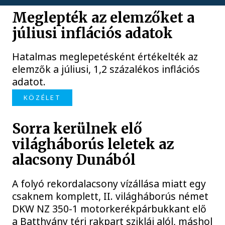
Meglepték az elemzőket a
júliusi inflációs adatok
Hatalmas meglepetésként értékelték az
elemzők a júliusi, 1,2 százalékos inflációs
adatot.
KÖZÉLET
Sorra kerülnek elő
világháborús leletek az
alacsony Dunából
A folyó rekordalacsony vízállása miatt egy
csaknem komplett, II. világháborús német
DKW NZ 350-1 motorkerékpárbukkant elő
a Batthyány téri rakpart sziklái alól, máshol