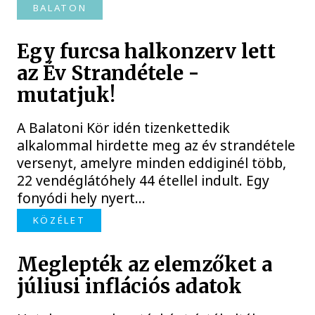
BALATON
Egy furcsa halkonzerv lett
az Év Strandétele -
mutatjuk!
A Balatoni Kör idén tizenkettedik
alkalommal hirdette meg az év strandétele
versenyt, amelyre minden eddiginél több,
22 vendéglátóhely 44 étellel indult. Egy
fonyódi hely nyert...
KÖZÉLET
Meglepték az elemzőket a
júliusi inflációs adatok