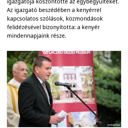
igazgatója köszöntötte az egybegyűlteket.
Az igazgató beszédében a kenyérrel
kapcsolatos szólások, közmondások
felidézésével bizonyította: a kenyér
mindennapjaink része.