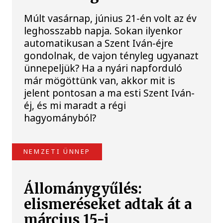
Múlt vasárnap, június 21-én volt az év
leghosszabb napja. Sokan ilyenkor
automatikusan a Szent Iván-éjre
gondolnak, de vajon tényleg ugyanazt
ünnepeljük? Ha a nyári napforduló
már mögöttünk van, akkor mit is
jelent pontosan a ma esti Szent Iván-
éj, és mi maradt a régi
hagyományból?
NEMZETI ÜNNEP
Állománygyűlés:
elismeréseket adtak át a
március 15-i