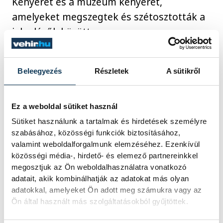
Kenyerét és a múzeum kenyerét,
amelyeket megszegtek és szétosztották a
jelenlévők között.
Beleegyezés
Részletek
A sütikről
ünnep
Ez a weboldal sütiket használ
Sütiket használunk a tartalmak és hirdetések személyre
szabásához, közösségi funkciók biztosításához,
SZERZŐ
FOTÓS
valamint weboldalforgalmunk elemzéséhez. Ezenkívül
Schöngrundtner
Domján
közösségi média-, hirdető- és elemező partnereinkkel
Tamás
Attila
megosztjuk az Ön weboldalhasználatra vonatkozó
adatait, akik kombinálhatják az adatokat más olyan
adatokkal, amelyeket Ön adott meg számukra vagy az
Ön által használt más szolgáltatásokból gyűjtöttek.