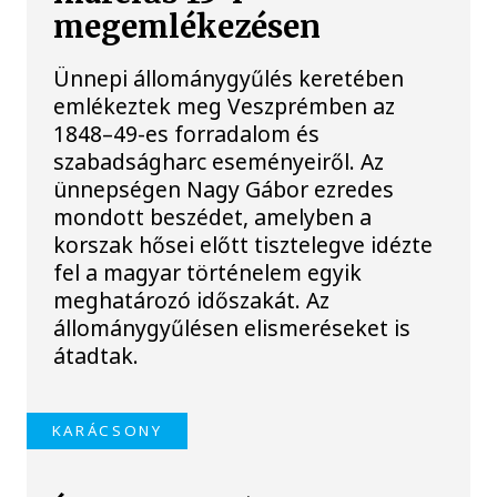
megemlékezésen
Ünnepi állománygyűlés keretében
emlékeztek meg Veszprémben az
1848–49-es forradalom és
szabadságharc eseményeiről. Az
ünnepségen Nagy Gábor ezredes
mondott beszédet, amelyben a
korszak hősei előtt tisztelegve idézte
fel a magyar történelem egyik
meghatározó időszakát. Az
állománygyűlésen elismeréseket is
átadtak.
KARÁCSONY