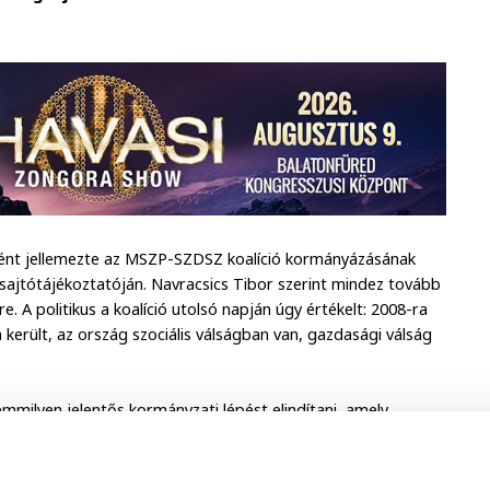
eként jellemezte az MSZP-SZDSZ koalíció kormányázásának
i sajtótájékoztatóján. Navracsics Tibor szerint mindez tovább
e. A politikus a koalíció utolsó napján úgy értékelt: 2008-ra
erült, az ország szociális válságban van, gazdasági válság
milyen jelentős kormányzati lépést elindítani, amely
yzetben lévő kormánynak még kevesebb lehetősége van. Úgy
 mi történik egy országgal, ha nincsen jó kormányzati
zzel történő megszorításig, a programokban egy közös pont