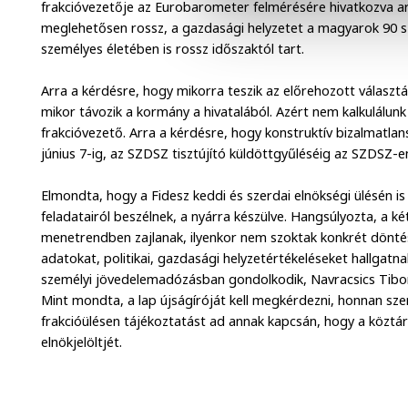
frakcióvezetője az Eurobarometer felmérésére hivatkozva arr
meglehetősen rossz, a gazdasági helyzetet a magyarok 90 sz
személyes életében is rossz időszaktól tart.
Arra a kérdésre, hogy mikorra teszik az előrehozott választ
mikor távozik a kormány a hivatalából. Azért nem kalkulálunk
frakcióvezető. Arra a kérdésre, hogy konstruktív bizalmatla
június 7-ig, az SZDSZ tisztújító küldöttgyűléséig az SZDSZ-en
Elmondta, hogy a Fidesz keddi és szerdai elnökségi ülésén is 
feladatairól beszélnek, a nyárra készülve. Hangsúlyozta, a 
menetrendben zajlanak, ilyenkor nem szoktak konkrét dönté
adatokat, politikai, gazdasági helyzetértékeléseket hallgatna
személyi jövedelemadózásban gondolkodik, Navracsics Tibor 
Mint mondta, a lap újságíróját kell megkérdezni, honnan szer
frakcióülésen tájékoztatást ad annak kapcsán, hogy a köztá
elnökjelöltjét.