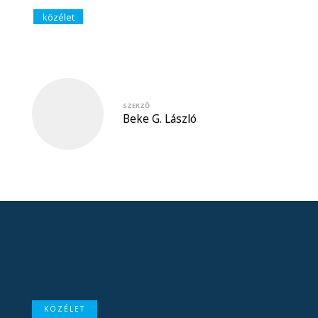
közélet
SZERZŐ
Beke G. László
KÖZÉLET