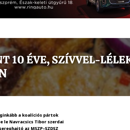
ginkább a koalíciós pártok
 le Navracsics Tibor szerdai
 sereghajtó az MSZP–SZDSZ