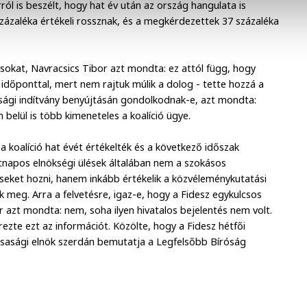
ól is beszélt, hogy hat év után az ország hangulata is
ázaléka értékeli rossznak, és a megkérdezettek 37 százaléka
ásokat, Navracsics Tibor azt mondta: ez attól függ, hogy
 időponttal, mert nem rajtuk múlik a dolog - tette hozzá a
nsági indítvány benyújtásán gondolkodnak-e, azt mondta:
 belül is több kimeneteles a koalíció ügye.
a koalíció hat évét értékelték és a következő időszak
kétnapos elnökségi ülések általában nem a szokásos
seket hozni, hanem inkább értékelik a közvéleménykutatási
k meg. Arra a felvetésre, igaz-e, hogy a Fidesz egykulcsos
azt mondta: nem, soha ilyen hivatalos bejelentés nem volt.
ezte ezt az információt. Közölte, hogy a Fidesz hétfői
rsasági elnök szerdán bemutatja a Legfelsőbb Bíróság