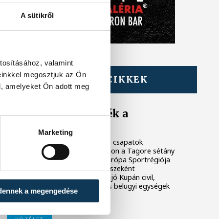
A sütikről
tosításához, valamint
einkkel megosztjuk az Ön
TOVÁBBI CIKKEK
l, amelyeket Ön adott meg
KÖZÉLET
Megszelídítették a
sárkányokat
Marketing
A dobok ritmusára evező csapatok
népesítették be szombaton a Tagore sétány
előtti partszakaszt. Az Európa Sportrégiója
2026 programsorozat részeként
megrendezett Sárkányhajó Kupán civil,
céges, sportegyesületi és belügyi egységek
dennek a megengedése
csaptak össze a vízen.