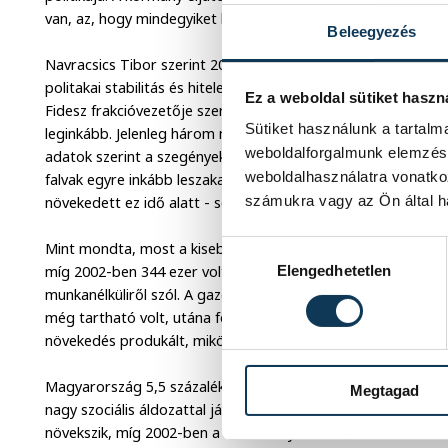
van, az, hogy mindegyiket hozzáértés nélkül hajtották végre.
Beleegyezés
Navracsics Tibor szerint 2002 óta Magyarország éllovasból 
politakai stabilitás és hitelesség szempontjából is. Magyaro
Ez a weboldal sütiket haszn
Fidesz frakcióvezetője szerint a hat év alatt a kormány inté
Sütiket használunk a tartal
leginkább. Jelenleg három millióan élnek a szegénységi küszö
weboldalforgalmunk elemzésé
adatok szerint a szegények 20,1 százaléka él a kistelepülés
weboldalhasználatra vonatko
falvak egyre inkább leszakadnak a társadalom fősodráról. A n
számukra vagy az Ön által ha
növekedett ez idő alatt - sorolta a példákat.
Mint mondta, most a kisebbségi kormány a foglalkoztatás bő
Hozzájárulás kiválasztása
míg 2002-ben 344 ezer volt a regisztrált munkanélküliek sz
Elengedhetetlen
munkanélküliről szól. A gazdasági válságot Navracsics Tibor 
még tartható volt, utána folyamatosan csökkent, 2007 utol
növekedés produkált, miközben például Szlovákiában 14,3 sz
Magyarország 5,5 százalékos államháztartási hiányával is m
Megtagad
nagy szociális áldozattal járó Gyurcsány-csomag utáni adat
növekszik, míg 2002-ben a GDP arányában 55,7 százalék volt