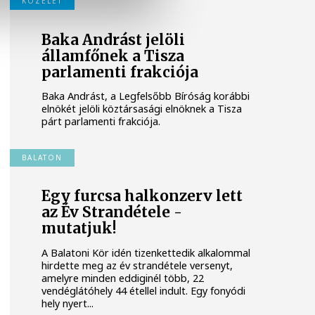
KÖZÉLET
Baka Andrást jelöli
államfőnek a Tisza
parlamenti frakciója
Baka Andrást, a Legfelsőbb Bíróság korábbi
elnökét jelöli köztársasági elnöknek a Tisza
párt parlamenti frakciója.
BALATON
Egy furcsa halkonzerv lett
az Év Strandétele -
mutatjuk!
A Balatoni Kör idén tizenkettedik alkalommal
hirdette meg az év strandétele versenyt,
amelyre minden eddiginél több, 22
vendéglátóhely 44 étellel indult. Egy fonyódi
hely nyert...