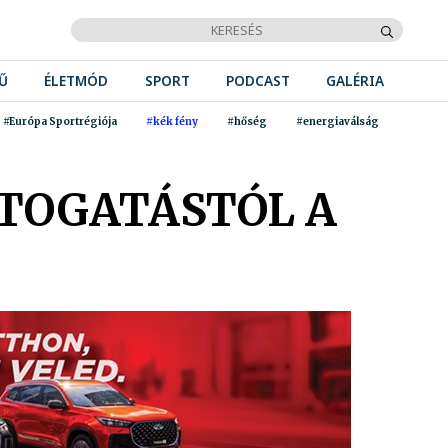
Ű
ÉLETMÓD
SPORT
PODCAST
GALÉRIA
#Európa Sportrégiója
#kék fény
#hőség
#energiaválság
ZTOGATÁSTÓL A