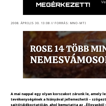
2008. ÁPRILIS 30. 13:08
//
FORRÁS: MNO-MTI
A mai nappal egy olyan korszakot zárunk le, amely le
tevékenységének a hiányával jellemezhető – szögezte
sajtótájékoztatóján, ahol bemutatta az „Éllovasból