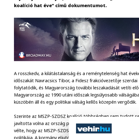
koalíció hat éve” című dokumentumot.
A rosszkedv, a kilátástalanság és a reménytelenség hat év
időszakát Navracsics Tibor, a Fidesz frakcióvezetője szerda
folytatódik, és Magyarország további leszakadását vetíti előr
Magyarország az 1990 utáni időszak legsúlyosabb válságába k
küszöbén áll és egy politikai válság kellős közepén vergődik.
Szerinte az MSZP-SZDSZ koalíció többségben sem tudott sem
javította volna az ország pozíciót, és erre kisebbségi hel
vélte, hogy az MSZP-SZDSZ koalíció hat éve példa arra, hogy
politikája. A kormány eljutott teljes osztogatástól a vaské