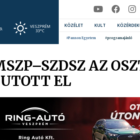
KÖZÉLET
KULT
KÖZÉRDEK
VESZPRÉM
9.
33°C
#Pannon Egyetem
#programajánló
 MSZP–SZDSZ AZ OS
JUTOTT EL