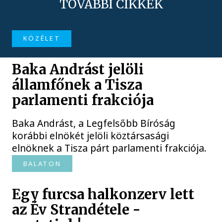
TOVÁBBI CIKKEK
KÖZÉLET
Baka Andrást jelöli
államfőnek a Tisza
parlamenti frakciója
Baka Andrást, a Legfelsőbb Bíróság
korábbi elnökét jelöli köztársasági
elnöknek a Tisza párt parlamenti frakciója.
BALATON
Egy furcsa halkonzerv lett
az Év Strandétele -