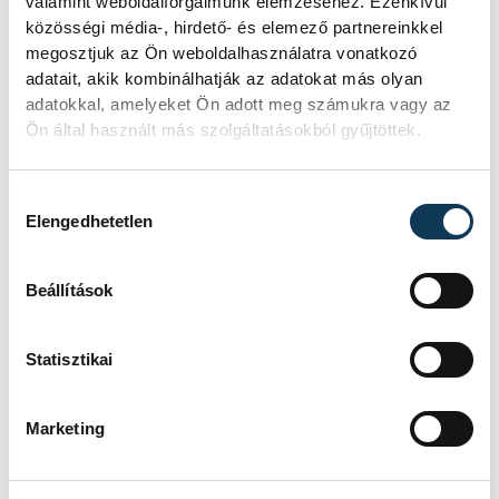
valamint weboldalforgalmunk elemzéséhez. Ezenkívül
közösségi média-, hirdető- és elemező partnereinkkel
megosztjuk az Ön weboldalhasználatra vonatkozó
adatait, akik kombinálhatják az adatokat más olyan
közélet
adatokkal, amelyeket Ön adott meg számukra vagy az
Ön által használt más szolgáltatásokból gyűjtöttek.
Hozzájárulás kiválasztása
Elengedhetetlen
SZERZŐ
Zatkalik
Beállítások
András
Statisztikai
Marketing