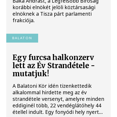
Baka Andrást, a Legfelsőbb Bíróság
korábbi elnökét jelöli köztársasági
elnöknek a Tisza párt parlamenti
frakciója.
BALATON
Egy furcsa halkonzerv
lett az Év Strandétele -
mutatjuk!
A Balatoni Kör idén tizenkettedik
alkalommal hirdette meg az év
strandétele versenyt, amelyre minden
eddiginél több, 22 vendéglátóhely 44
étellel indult. Egy fonyódi hely nyert...