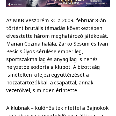
Az MKB Veszprém KC a 2009. február 8-án
történt brutális támadás következtében
elvesztette három meghatározó játékosát.
Marian Cozma halála, Zarko Sesum és Ivan
Pesic súlyos sérülése emberileg,
sportszakmailag és anyagilag is nehéz
helyzetbe sodorta a klubot. A bizottság
ismételten kifejezi együttérzését a
hozzátartozókkal, a csapattal, annak
vezetőivel, s minden érintettel.
A klubnak – különös tekintettel a Bajnokok
Ligájában való megfelelő helytállásra – a