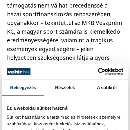
támogatás nem válhat precedenssé a
hazai sportfinanszírozás rendszerében,
ugyanakkor – tekintettel az MKB Veszprém
KC, a magyar sport számára is kiemelkedő
eredményességére, valamint a tragikus
események egyediségére – jelen
helyzetben szükségesnek látja a gyors
kormányzati segítség biztosítását. Egyben
felkéri elnökségét, hogy mielőbb kezdje
meg az egyeztetéseket a gyors megoldás
Beleegyezés
Részletek
A sütikről
kialakítása érdekében.
Ez a weboldal sütiket használ
Az állásfoglalást Pál Béla alelnök és Bánki
Sütiket használunk a tartalmak és hirdetések személyre
Erik elnök látta el kézjegyével.
szabásához, közösségi funkciók biztosításához,