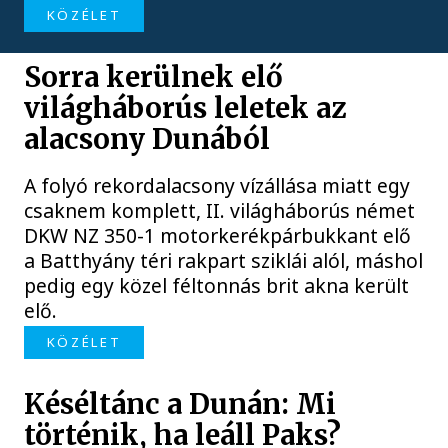
KÖZÉLET
Sorra kerülnek elő
világháborús leletek az
alacsony Dunából
A folyó rekordalacsony vízállása miatt egy
csaknem komplett, II. világháborús német
DKW NZ 350-1 motorkerékpárbukkant elő
a Batthyány téri rakpart sziklái alól, máshol
pedig egy közel féltonnás brit akna került
elő.
KÖZÉLET
Késéltánc a Dunán: Mi
történik, ha leáll Paks?