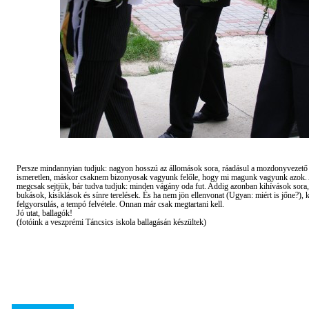
Persze mindannyian tudjuk: nagyon hosszú az állomások sora, ráadásul a mozdonyvezető
ismeretlen, máskor csaknem bizonyosak vagyunk felőle, hogy mi magunk vagyunk azok. 
megcsak sejtjük, bár tudva tudjuk: minden vágány oda fut. Addig azonban kihívások sora
bukások, kisiklások és sínre terelések. És ha nem jön ellenvonat (Ugyan: miért is jőne?),
felgyorsulás, a tempó felvétele. Onnan már csak megtartani kell.
Jó utat, ballagók!
(fotóink a veszprémi Táncsics iskola ballagásán készültek)