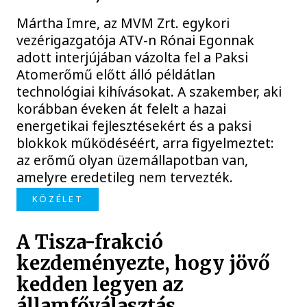
Mártha Imre, az MVM Zrt. egykori
vezérigazgatója ATV-n Rónai Egonnak
adott interjújában vázolta fel a Paksi
Atomerőmű előtt álló példátlan
technológiai kihívásokat. A szakember, aki
korábban éveken át felelt a hazai
energetikai fejlesztésekért és a paksi
blokkok működéséért, arra figyelmeztet:
az erőmű olyan üzemállapotban van,
amelyre eredetileg nem tervezték.
KÖZÉLET
A Tisza-frakció
kezdeményezte, hogy jövő
kedden legyen az
államfőválasztás