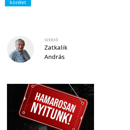
közélet
SZERZŐ
Zatkalik
András