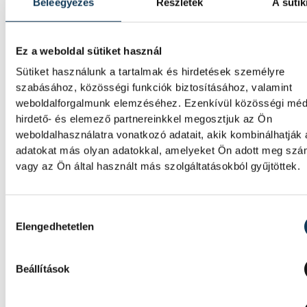
Beleegyezés
Részletek
A sütik
Ez a weboldal sütiket használ
TOVÁBBI CIKKEK
Sütiket használunk a tartalmak és hirdetések személyre
KÖZÉLET
szabásához, közösségi funkciók biztosításához, valamint
weboldalforgalmunk elemzéséhez. Ezenkívül közösségi méd
hirdető- és elemező partnereinkkel megosztjuk az Ön
Sorra kerülnek elő világháb
weboldalhasználatra vonatkozó adatait, akik kombinálhatják
leletek az alacsony Dunából
adatokat más olyan adatokkal, amelyeket Ön adott meg sz
vagy az Ön által használt más szolgáltatásokból gyűjtöttek.
A folyó rekordalacsony vízállása miatt egy
csaknem komplett, II. világháborús néme
NZ 350-1 motorkerékpárbukkant elő a
Hozzájárulás kiválasztása
Elengedhetetlen
Batthyány téri rakpart sziklái alól, máshol 
egy közel féltonnás brit akna került elő.
Beállítások
KÖZÉLET