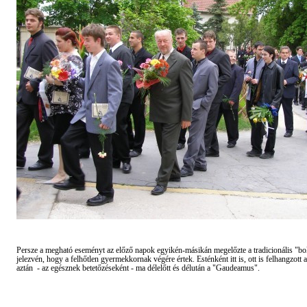
Persze a megható eseményt az előző napok egyikén-másikán megelőzte a tradicionális "bo
jelezvén, hogy a felhőtlen gyermekkornak végére értek. Esténként itt is, ott is felhangzott 
aztán - az egésznek betetőzéseként - ma délelőtt és délután a "Gaudeamus".