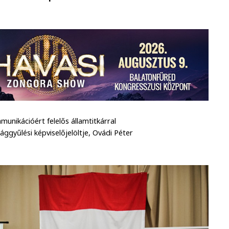
nikációért felelős államtitkárral
ggyűlési képviselőjelöltje, Ovádi Péter