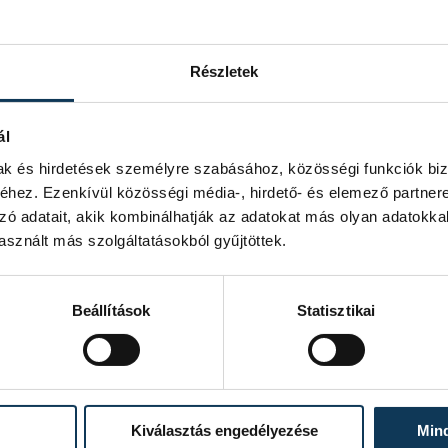
rozhatják meg Magyarország sorsát. Az
évre, hanem akár 50, vagy akár 100
élni - mondta.
Részletek
rmekeink jövőjében. Kérdés, hogy
imondja véleményét, a magyar
ál
s ezáltal megvédeni a 2010 óta elért
mak és hirdetések személyre szabásához, közösségi funkciók biz
hez. Ezenkívül közösségi média-, hirdető- és elemező partner
zó adatait, akik kombinálhatják az adatokat más olyan adatokka
lt, ma már IMF-hitelünk sincs, évek
sznált más szolgáltatásokból gyűjtöttek.
és a bankrendszer nagy része is
tt rá.
Beállítások
Statisztikai
átrak lesznek-e, és fel tudnak-e lépni
s vannak olyanok, akiknek nem érdeke az
ozva egy atomizált ország
Kiválasztás engedélyezése
Min
 hogy ők vajon felelősen gondolkoznak-