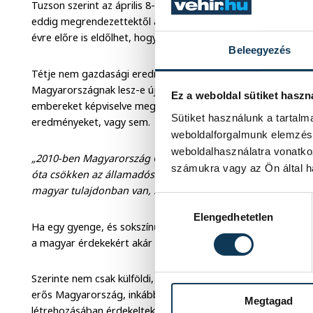
Tuzson szerint az április 8-i választások hosszútávon hatá
eddig megrendezettektől abban különbözik, hogy nem négy 
évre előre is eldőlhet, hogy milyen Magyarországban fogunk 
Beleegyezés
Tétje nem gazdasági eredményekben mérhető, hanem a gye
Magyarországnak lesz-e újra erős kormánya, mely nyíltan k
Ez a weboldal sütiket haszn
embereket képviselve meg tudja-e állítani a bevándorlást, é
Sütiket használunk a tartal
eredményeket, vagy sem.
weboldalforgalmunk elemzésé
weboldalhasználatra vonatko
„2010-ben Magyarország Görögország gazdasági szintjén vo
számukra vagy az Ön által ha
óta csökken az államadósság, energiafüggetlenek vagyunk 
magyar tulajdonban van, szóval van mit elveszteni”
- mutato
Hozzájárulás kiválasztása
Elengedhetetlen
Ha egy gyenge, és sokszínű kormány kerül hatalomra, vajon b
a magyar érdekekért akár Brüsszelben?- fejtegette.
Szerinte nem csak külföldi, hanem magyar politikusok közt i
erős Magyarország, inkább a nemzeti önfeladásban gondolk
Megtagad
létrehozásában érdekeltek. „Érdemes elgondolkozni azon is,