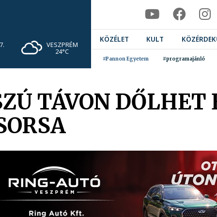
KÖZÉLET
KULT
KÖZÉRDEK
VESZPRÉM
7.
24°C
#Pannon Egyetem
#programajánló
SZÚ TÁVON DŐLHET 
SORSA