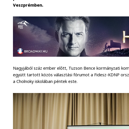
Veszprémben.
Nagyjából száz ember előtt, Tuzson Bence kormányzati kommu
együtt tartott közös választási fórumot a Fidesz-KDNP orszá
a Cholnoky iskolában péntek este.