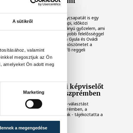
Fidesz: történelmi
győzelem volt
Kovács Áront és kampánycsapatát is egy
A sütikről
kicsit meglepte a vasárnapi, időközi
választáson elért nagyarányú győzelem, ami
innentől kezdve még nagyobb felelősséggel
jár. Az új képviselő, Porga Gyula és Ovádi
Péter közösen mondott köszönetet a
választópolgároknak hétfő reggeli
tosításához, valamint
sajtótájékoztatójukon.
einkkel megosztjuk az Ön
l, amelyeket Ön adott meg
Önkormányzati képviselőt
Marketing
választanak Veszprémben
Önkormányzati képviselő-választást
tartanak vasárnap Veszprémben, a
tisztségért ketten indulnak - tájékoztatta a
város jegyzője az MTI-t.
dennek a megengedése