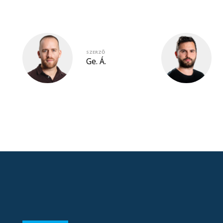
SZERZŐ
Ge. Á.