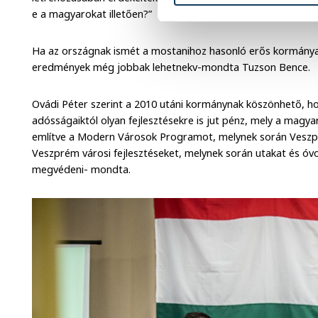
e a magyarokat illetően?”
Ha az országnak ismét a mostanihoz hasonló erős kormánya 
eredmények még jobbak lehetnekv-mondta Tuzson Bence.
Ovádi Péter szerint a 2010 utáni kormánynak köszönhető, 
adósságaiktól olyan fejlesztésekre is jut pénz, mely a magya
említve a Modern Városok Programot, melynek során Veszpré
Veszprém városi fejlesztéseket, melynek során utakat és óvodá
megvédeni- mondta.