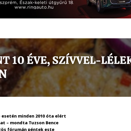
 esetén minden 2010 óta elért
hat – mondta Tuzson Bence
özös fórumán péntek este