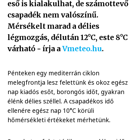
eső is kialakulhat, de számottevő
csapadék nem valószínű.
Mérsékelt marad a délies
légmozgás, délután 12°C, este 8°C
várható - írja a
Vmeteo.hu
.
Pénteken egy mediterrán ciklon
melegfrontja lesz felettünk és okoz egész
nap kiadós esőt, borongós időt, gyakran
élénk délies széllel. A csapadékos idő
ellenére egész nap 10°C körüli
hőmérsékleti értékeket mérhetünk.