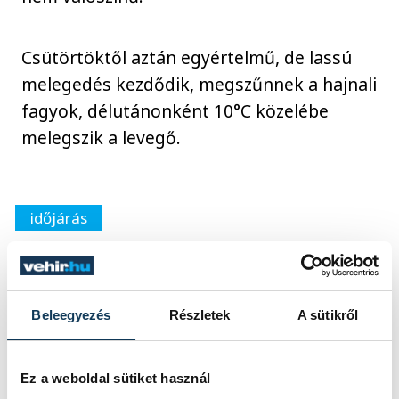
Csütörtöktől aztán egyértelmű, de lassú
melegedés kezdődik, megszűnnek a hajnali
fagyok, délutánonként 10°C közelébe
melegszik a levegő.
időjárás
Beleegyezés
Részletek
A sütikről
SZERZŐ
vehir.hu
Ez a weboldal sütiket használ