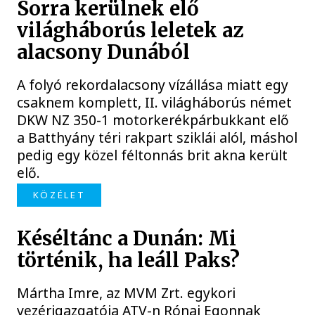
Sorra kerülnek elő
világháborús leletek az
alacsony Dunából
A folyó rekordalacsony vízállása miatt egy
csaknem komplett, II. világháborús német
DKW NZ 350-1 motorkerékpárbukkant elő
a Batthyány téri rakpart sziklái alól, máshol
pedig egy közel féltonnás brit akna került
elő.
KÖZÉLET
Késéltánc a Dunán: Mi
történik, ha leáll Paks?
Mártha Imre, az MVM Zrt. egykori
vezérigazgatója ATV-n Rónai Egonnak