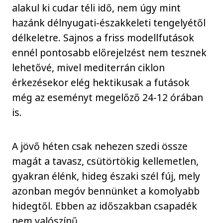
alakul ki cudar téli idő, nem úgy mint
hazánk délnyugati-északkeleti tengelyétől
délkeletre. Sajnos a friss modellfutások
ennél pontosabb előrejelzést nem tesznek
lehetővé, mivel mediterrán ciklon
érkezésekor elég hektikusak a futások
még az eseményt megelőző 24-12 órában
is.
A jövő héten csak nehezen szedi össze
magát a tavasz, csütörtökig kellemetlen,
gyakran élénk, hideg északi szél fúj, mely
azonban megóv bennünket a komolyabb
hidegtől. Ebben az időszakban csapadék
nem valószínű.