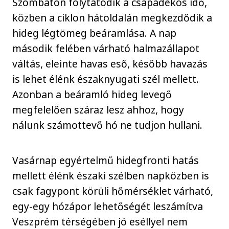
Szombaton folytatódik a csapadékos idő,
közben a ciklon hátoldalán megkezdődik a
hideg légtömeg beáramlása. A nap
második felében várható halmazállapot
váltás, eleinte havas eső, később havazás
is lehet élénk északnyugati szél mellett.
Azonban a beáramló hideg levegő
megfelelően száraz lesz ahhoz, hogy
nálunk számottevő hó ne tudjon hullani.
Vasárnap egyértelmű hidegfronti hatás
mellett élénk északi szélben napközben is
csak fagypont körüli hőmérséklet várható,
egy-egy hózápor lehetőségét leszámítva
Veszprém térségében jó eséllyel nem