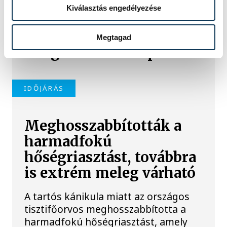
Kiválasztás engedélyezése
IDŐJÁRÁS
Megtagad
A legnehezebb nap
IDŐJÁRÁS
Meghosszabbították a
harmadfokú
hőségriasztást, továbbra
is extrém meleg várható
A tartós kánikula miatt az országos
tisztifőorvos meghosszabbította a
harmadfokú hőségriasztást, amely