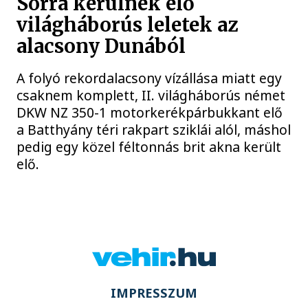
Sorra kerülnek elő
világháborús leletek az
alacsony Dunából
A folyó rekordalacsony vízállása miatt egy
csaknem komplett, II. világháborús német
DKW NZ 350-1 motorkerékpárbukkant elő
a Batthyány téri rakpart sziklái alól, máshol
pedig egy közel féltonnás brit akna került
elő.
IMPRESSZUM