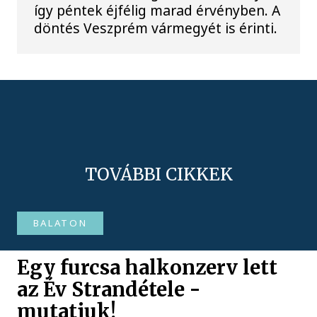
így péntek éjfélig marad érvényben. A
döntés Veszprém vármegyét is érinti.
TOVÁBBI CIKKEK
BALATON
Egy furcsa halkonzerv lett
az Év Strandétele -
mutatjuk!