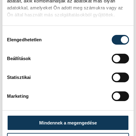
adatait, akik kombinálhatják az adatokat más olyan
adatokkal, amelyeket Ön adott meg számukra vagy az
Ön által használt más szolgáltatásokból gyűjtöttek.
Hozzájárulás kiválasztása
Elengedhetetlen
Beállítások
Statisztikai
TOVÁBBI CIKKEK
Marketing
IDŐJÁRÁS
Icipici felfrissülés
Mindennek a megengedése