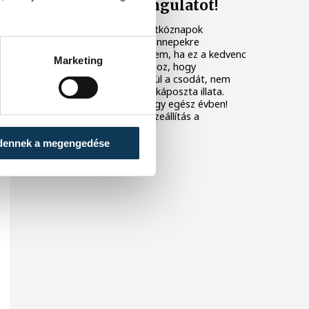
meghozza a hangulatot!
Nem mindig könnyű a hétköznapok
rohanásából hirtelen az ünnepekre
hangolódni, még akkor sem, ha ez a kedvenc
Marketing
időszakunk az évben. Ahhoz, hogy
észrevegyük magunk körül a csodát, nem
elég a bejgli íze, a töltöttkáposzta illata.
Segíthet a kultúra is! Ahogy egész évben!
Jöjjön egy személyes összeállítás a
hangolódáshoz!
dennek a megengedése