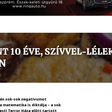
rán sok-sok negatívumot
a matematika is diktálja – a sok
esti Terror Háza előtt tartott