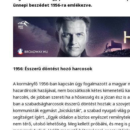
ünnepi beszédet 1956-ra emlékezve.
1956: Ésszerű döntést hozó harcosok
A kormányfő 1956-ban kapcsán úgy fogalmazott a magyar n
hazardírozik hazájával, nem bocsátkozik kétes kimenetelű kal
harcolni, de jobban szereti ha a hősiesség és a józan ész is a
ban a szabadságharcosok ésszerű döntést hoztak: a szovjete
kommunisták egymást „bicskázták”, a szabad nyugati világ 
segítséget ígért. „Egyik oldalon a biztos enyészet reménytel
nem térő, utolsó lehetőség. Meg kellett próbálni, és meg is 