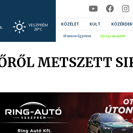
KÖZÉLET
KULT
KÖZÉRDEK
VESZPRÉM
6.
26°C
#Pannon Egyetem
#programajánló
TŐRŐL METSZETT S