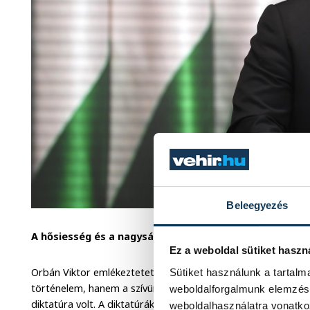
Beleegyezés
A hősiesség és a nagyság példáját kaptuk útravalónak
Ez a weboldal sütiket haszn
Orbán Viktor emlékeztetett: jól mondta Faludy György, ho
Sütiket használunk a tartal
történelem, hanem a szívünk és a gerincünk. Magyarország
weboldalforgalmunk elemzésé
diktatúra volt. A diktatúrák rideg mindennapjai általában vi
weboldalhasználatra vonatko