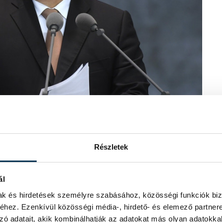
Részletek
ál
gy 1956 nekünk nem emlék és nem
mak és hirdetések személyre szabásához, közösségi funkciók biz
 1956 után még 34 évig kommunista
hez. Ezenkívül közösségi média-, hirdető- és elemező partner
sszanyesik az emberik méltóságot és
zó adatait, akik kombinálhatják az adatokat más olyan adatokka