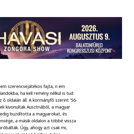
em szerencsejátékos fajta, n em
andokba, ha kell remény nélkül is tud
z ő oldalán áll. A kormányfő szerint '56-
k kivonultak Ausztriából, a magyar
pedig buzdította a magyarokat, és
ensége, a másik oldalon a többé vissza
próbálták. Úgy, ahogy azt csak mi,