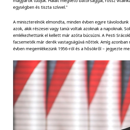
magyarok tudjuk. Halált megvető bátorsággal, rossz vitáink
egységben és tiszta szívvel."
A miniszterelnök elmondta, minden évben egyre távolodunk
azok, akik részesei vagy tanúi voltak azoknak a napoknak. So
emlékezhettünk el kellett már azóta búcsúzni. A Pesti Srácokb
facsemeték már derék vastagságúvá nőttek. Amíg azonban 
évben megemlékezünk 1956-ról és a hősökről – jegyezte me