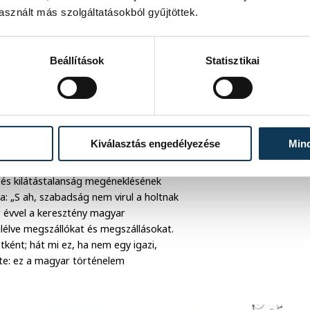
zerűség szokott maradni – mondta a
sznált más szolgáltatásokból gyűjtöttek.
gyarok, ettől mentettek meg bennünket
Beállítások
Statisztikai
hanem a bátorságot, a hősiességet és
 hogy mi magyarok még a kommunista
Kiválasztás engedélyezése
Min
 és kilátástalanság megéneklésének
: „S ah, szabadság nem virul a holtnak
er évvel a keresztény magyar
lélve megszállókat és megszállásokat.
ént; hát mi ez, ha nem egy igazi,
te: ez a magyar történelem