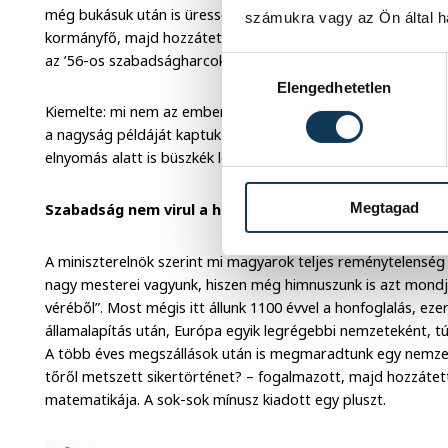
még bukásuk után is üresség, megcsappant életerő és kiss
számukra vagy az Ön által ha
kormányfő, majd hozzátette: ettől menekültünk meg mi ma
az ’56-os szabadságharcok.
Hozzájárulás kiválasztása
Elengedhetetlen
Kiemelte: mi nem az emberi gyengeséget, a meghasonlást, 
a nagyság példáját kaptuk útravalónak. Csak így lehetett,
elnyomás alatt is büszkék lehessünk hazánkra.
Megtagad
Szabadság nem virul a holtnak véréből
A miniszterelnök szerint mi magyarok teljes reménytelenség
nagy mesterei vagyunk, hiszen még himnuszunk is azt mondja
véréből”. Most mégis itt állunk 1100 évvel a honfoglalás, ez
államalapítás után, Európa egyik legrégebbi nemzeteként, tú
A több éves megszállások után is megmaradtunk egy nemzetk
tőről metszett sikertörténet? – fogalmazott, majd hozzátet
matematikája. A sok-sok mínusz kiadott egy pluszt.