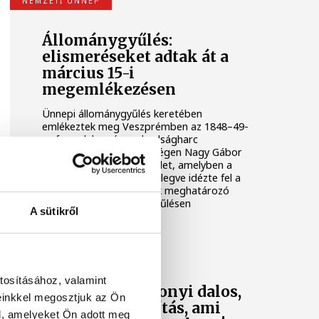
NEMZETI ÜNNEP
Állománygyűlés:
elismeréseket adtak át a
március 15-i
megemlékezésen
Ünnepi állománygyűlés keretében
emlékeztek meg Veszprémben az 1848–49-
es forradalom és szabadságharc
eseményeiről. Az ünnepségen Nagy Gábor
ezredes mondott beszédet, amelyben a
korszak hősei előtt tisztelegve idézte fel a
magyar történelem egyik meghatározó
időszakát. Az állománygyűlésen
A sütikről
elismeréseket is átadtak.
KARÁCSONY
tosításához, valamint
Íme egy karácsonyi dalos,
einkkel megosztjuk az Ön
verses összeállítás, ami
l, amelyeket Ön adott meg