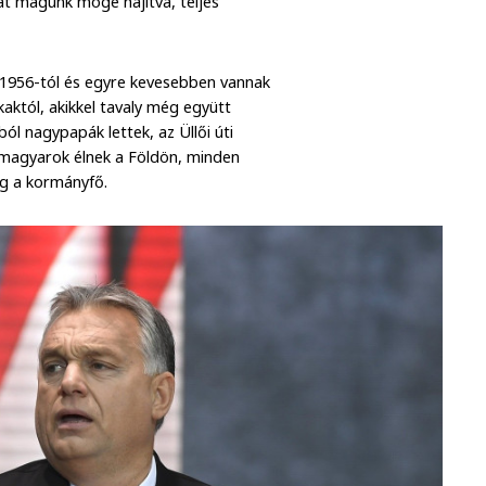
at magunk mögé hajítva, teljes
 1956-tól és egyre kevesebben vannak
kaktól, akikkel tavaly még együtt
ól nagypapák lettek, az Üllői úti
magyarok élnek a Földön, minden
g a kormányfő.