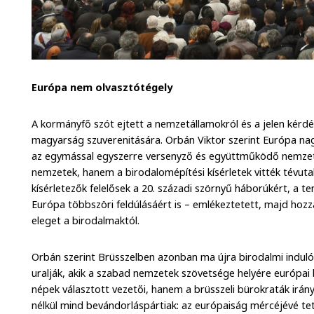
Európa nem olvasztótégely
A kormányfő szót ejtett a nemzetállamokról és a jelen kérdés
magyarság szuverenitására. Orbán Viktor szerint Európa nag
az egymással egyszerre versenyző és együttműködő nemzet
nemzetek, hanem a birodalomépítési kísérletek vitték tévutak
kísérletezők felelősek a 20. századi szörnyű háborúkért, a t
Európa többszöri feldúlásáért is – emlékeztetett, majd ho
eleget a birodalmaktól.
Orbán szerint Brüsszelben azonban ma újra birodalmi induló
uralják, akik a szabad nemzetek szövetsége helyére európai
népek választott vezetői, hanem a brüsszeli bürokraták irány
nélkül mind bevándorláspártiak: az európaiság mércéjévé t