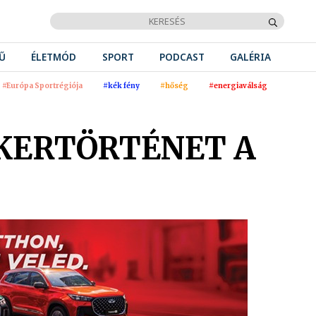
Ű
ÉLETMÓD
SPORT
PODCAST
GALÉRIA
#Európa Sportrégiója
#kék fény
#hőség
#energiaválság
IKERTÖRTÉNET A