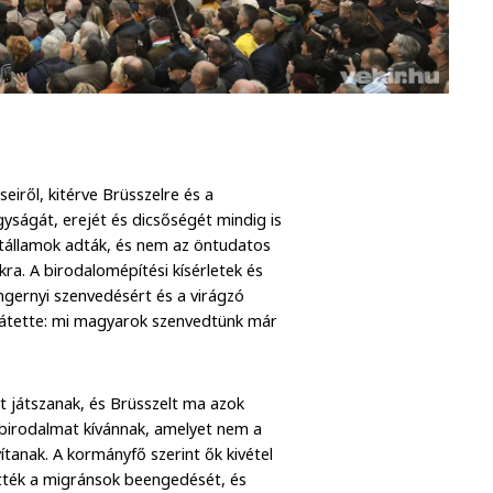
eiről, kitérve Brüsszelre és a
yságát, erejét és dicsőségét mindig is
államok adták, és nem az öntudatos
ra. A birodalomépítési kísérletek és
engernyi szenvedésért és a virágzó
zzátette: mi magyarok szenvedtünk már
t játszanak, és Brüsszelt ma azok
 birodalmat kívánnak, amelyet nem a
ítanak. A kormányfő szerint ők kivétel
ették a migránsok beengedését, és