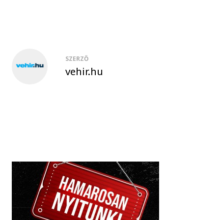
SZERZŐ
vehir.hu