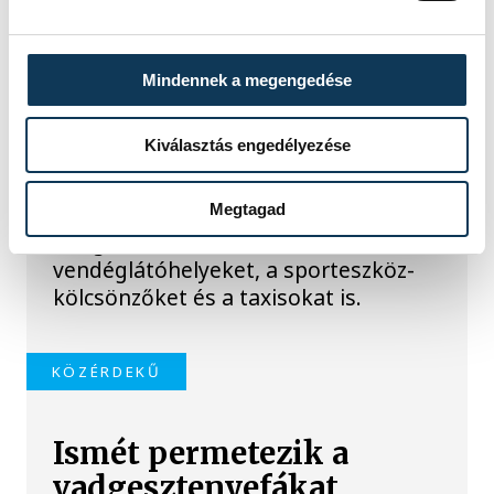
szabálytalanságot talált
a NAV a Balatonnál
Mindennek a megengedése
A Nemzeti Adó- és Vámhivatal nyári
ellenőrzéssorozatában július
Kiválasztás engedélyezése
óta Somogy, Veszprém és Zala
vármegyében vizsgálják a
legforgalmasabb nyári
Megtagad
szolgáltatókat, köztük a
vendéglátóhelyeket, a sporteszköz-
kölcsönzőket és a taxisokat is.
KÖZÉRDEKŰ
Ismét permetezik a
vadgesztenyefákat