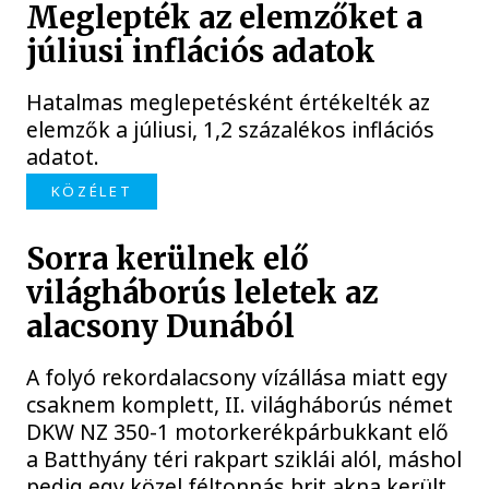
Meglepték az elemzőket a
júliusi inflációs adatok
Hatalmas meglepetésként értékelték az
elemzők a júliusi, 1,2 százalékos inflációs
adatot.
KÖZÉLET
Sorra kerülnek elő
világháborús leletek az
alacsony Dunából
A folyó rekordalacsony vízállása miatt egy
csaknem komplett, II. világháborús német
DKW NZ 350-1 motorkerékpárbukkant elő
a Batthyány téri rakpart sziklái alól, máshol
pedig egy közel féltonnás brit akna került