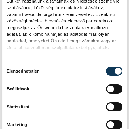
Sütiket használunk a tartalmak és hirdetések személyre
szabásához, közösségi funkciók biztosításához,
valamint weboldalforgalmunk elemzéséhez. Ezenkívül
közösségi média-, hirdető- és elemező partnereinkkel
megosztjuk az Ön weboldalhasználatra vonatkozó
adatait, akik kombinálhatják az adatokat más olyan
TOVÁBBI CIKKEK
adatokkal, amelyeket Ön adott meg számukra vagy az
KÖZÉRDEKŰ
Ön által használt más szolgáltatásokból gyűjtöttek.
Ideiglenes
Hozzájárulás kiválasztása
Elengedhetetlen
forgalomkorlátozás a
Jókai utcában
Beállítások
KÖZÉRDEKŰ
Statisztikai
Rengeteg
Marketing