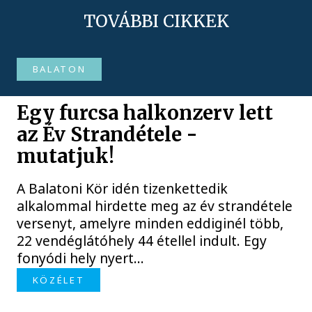
TOVÁBBI CIKKEK
BALATON
Egy furcsa halkonzerv lett
az Év Strandétele -
mutatjuk!
A Balatoni Kör idén tizenkettedik
alkalommal hirdette meg az év strandétele
versenyt, amelyre minden eddiginél több,
22 vendéglátóhely 44 étellel indult. Egy
fonyódi hely nyert...
KÖZÉLET