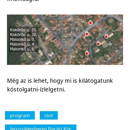
Még az is lehet, hogy mi is kilátogatunk
kóstolgatni-ízlelgetni.
program
civil
Jeruzsálemhegyi Baráti Kör