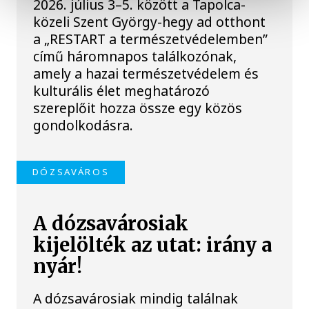
2026. július 3–5. között a Tapolca-
közeli Szent György-hegy ad otthont
a „RESTART a természetvédelemben”
című háromnapos találkozónak,
amely a hazai természetvédelem és
kulturális élet meghatározó
szereplőit hozza össze egy közös
gondolkodásra.
DÓZSAVÁROS
A dózsavárosiak
kijelölték az utat: irány a
nyár!
A dózsavárosiak mindig találnak