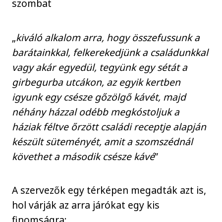
szombat
„
kiváló alkalom arra, hogy összefussunk a
barátainkkal, felkerekedjünk a családunkkal
vagy akár egyedül, tegyünk egy sétát a
girbegurba utcákon, az egyik kertben
igyunk egy csésze gőzölgő kávét, majd
néhány házzal odébb megkóstoljuk a
háziak féltve őrzött családi receptje alapján
készült süteményét, amit a szomszédnál
követhet a második csésze kávé
”
A szervezők egy térképen megadták azt is,
hol várják az arra járókat egy kis
finomságra: