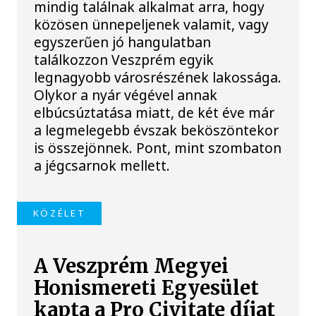
mindig találnak alkalmat arra, hogy
közösen ünnepeljenek valamit, vagy
egyszerűen jó hangulatban
találkozzon Veszprém egyik
legnagyobb városrészének lakossága.
Olykor a nyár végével annak
elbúcsúztatása miatt, de két éve már
a legmelegebb évszak beköszöntekor
is összejönnek. Pont, mint szombaton
a jégcsarnok mellett.
KÖZÉLET
A Veszprém Megyei
Honismereti Egyesület
kapta a Pro Civitate díjat