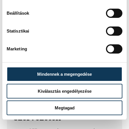
Beállítások
Statisztikai
Marketing
TOVÁBBI CIKKEK
KÖRNYEZETVÉDELEM
Mindennek a megengedése
RESTART a
természetvédelemben –
Kiválasztás engedélyezése
A Szent György-hegyen
találkoznak a hazai zöld
Megtagad
szervezetek