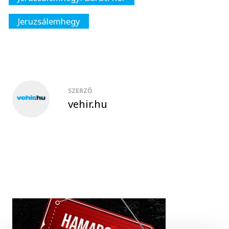
Jeruzsálemhegy
SZERZŐ
vehir.hu