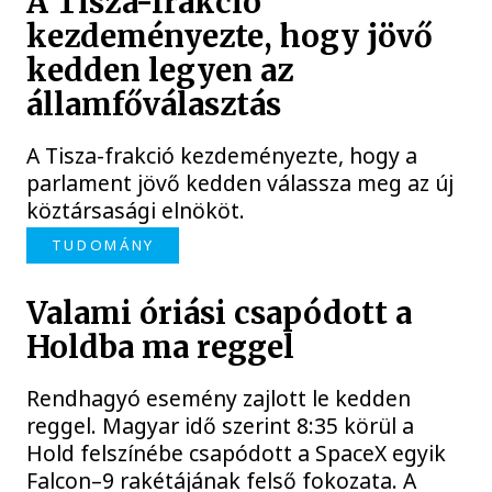
A Tisza-frakció
kezdeményezte, hogy jövő
kedden legyen az
államfőválasztás
A Tisza-frakció kezdeményezte, hogy a
parlament jövő kedden válassza meg az új
köztársasági elnököt.
TUDOMÁNY
Valami óriási csapódott a
Holdba ma reggel
Rendhagyó esemény zajlott le kedden
reggel. Magyar idő szerint 8:35 körül a
Hold felszínébe csapódott a SpaceX egyik
Falcon–9 rakétájának felső fokozata. A